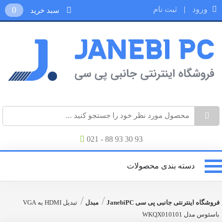
ورود
|
ثبت نام
0
سبد خرید
021 - 88 93 30 93
دسته بندی محصولات
/
/
فروشگاه اینترنتی جانبی پی سی JanebiPC
مبدل
تبدیل HDMI به VGA
باسئوس مدل WKQX010101