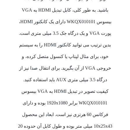
باشید. به طور کلی، کابل تبدیل HDMI به VGA
بیسوس WKQX010101 دارای یک کانکتور HDMI،
پورت VGA و یک درگاه جک 3.5 میلی متری است.
بدین ترتیب می توانید کانکتور HDMI را به سیستم
خود، برای مثال لپتاپ یا کنسول متصل کرده، و
خروجی VGA از آن بگیرید. برای انتقال صدا نیز از
درگاه 3.5 میلی متری AUX باید استفاده کنید.
کیفیت تصویر در تبدیل HDMI به VGA بیسوس
WKQX010101 برابر 1920x1080 بوده و دارای
فرکانس 60 هرتزی نیز است. ابعاد این محصول
10x25x43 میلی متر بوده و طول کابل آن حدوده 20