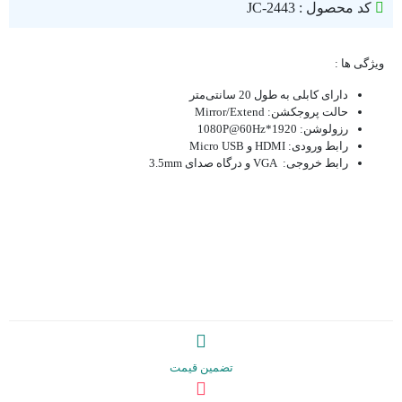
کد محصول : JC-2443
ویژگی ها :
دارای کابلی به طول 20 سانتی‌متر
حالت پروجکشن: Mirror/Extend
رزولوشن: 1920*1080P@60Hz
رابط ورودی: HDMI و Micro USB
رابط خروجی: VGA و درگاه صدای 3.5mm
تضمین قیمت