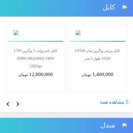
کابل
کابل پرینتر یوگرین مدل US104
کابل تاندربولت 5 یوگرین L703
10328 طول 3 متر
45996 16K@60HZ 240W
120Gbps
12,800,000
1,400,000
تومان
تومان
‹
›
مشاهده همه
مبدل