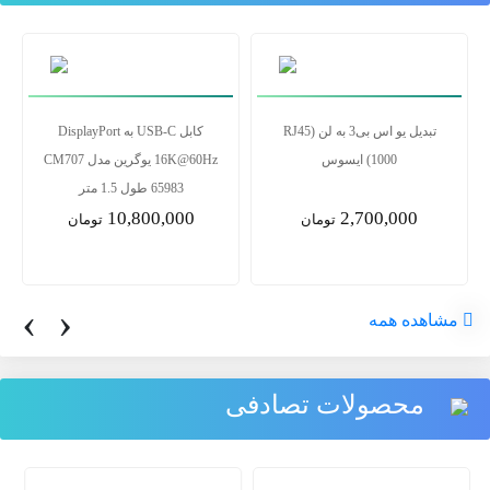
تبدیل یو اس بی3 به لن RJ45)
کابل USB-C به DisplayPort
1000) ایسوس
16K@60Hz یوگرین مدل CM707
65983 طول 1.5 متر
10,800,000
2,700,000
تومان
تومان
‹
›
مشاهده همه
محصولات تصادفی