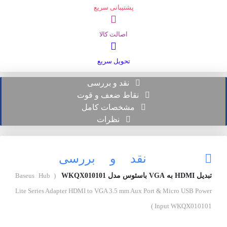
پشتیبانی سریع
اصالت کالا
تحویل سریع
نقد و بررسی
نقاط ضعف و قوت
مشخصات کامل
نظرات
نقد و بررسی
تبدیل HDMI به VGA باسئوس مدل WKQX010101
( Baseus Hub
Lite Series Adapter HDMI to VGA 3.5 mm Aux Port & Micro USB Power
Input WKQX010101 )