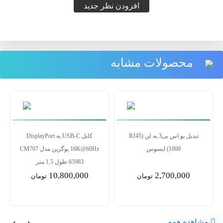
افزودن نظر جدید
محصولات مشابه
تبدیل یو اس بی3 به لن RJ45)
کابل USB-C به DisplayPort
1000) ایسوس
16K@60Hz یوگرین مدل CM707
65983 طول 1.5 متر
10,800,000
2,700,000
تومان
تومان
مشاهده همه