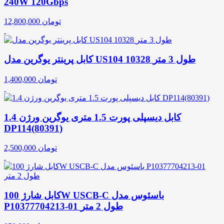
240W 120Gbps
تومان
12,800,000
کابل پرینتر یوگرین مدل US104 10328 طول 3 متر
تومان
1,400,000
کابل دیسپلی پورت 1.5 متری یوگرین ورژن 1.4
DP114(80391)
تومان
2,500,000
کابل شارژ 100W USCB-C باسئوس مدل
P10377704213-01 طول 2 متر