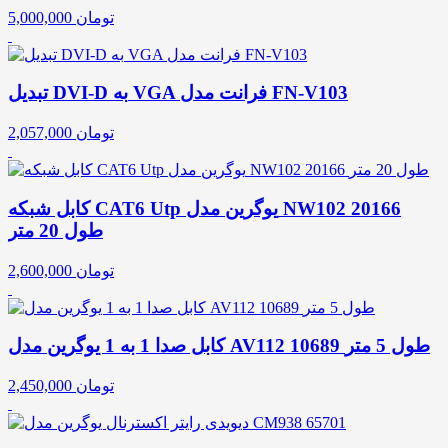
تومان
5,000,000
تبدیل DVI-D به VGA فرانت مدل FN-V103
تومان
2,057,000
کابل شبکه CAT6 Utp یوگرین مدل NW102 20166
طول 20 متر
تومان
2,600,000
کابل صدا 1 به 1 یوگرین مدل AV112 10689 طول 5 متر
تومان
2,450,000