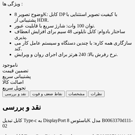
ویژگی ها :
وضوح تصویر 8K: کابل DP با کیفیت تصویر استثنایی با
پشتیبانی از HDR.
توان 100 وات: شارژ سریع با قابلیت عبور.
ساختار بادوام: کابل نایلونی 48 سیم برای افزایش انعطاف
پذیری.
سازگاری همه کاره: با چندین دستگاه و سیستم عامل کار می
کند.
نرخ رفرش بالا: 240 هرتز برای اجرای روان و ویرایش.
ناموجود
تضمین قیمت
پشتیبانی سریع
اصالت کالا
تحویل سریع
نظرات
مشخصات
نقاط ضعف و قوت
نقد و بررسی
نقد و بررسی
كابل تبدیل Type-c به DisplayPort باسئوس 8K مدل B0063370d111-
02