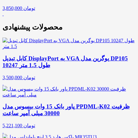
تومان
3,850,000
محصولات پیشنهادی
کابل تبدیل DisplayPort به VGA یوگرین مدل DP105
10247 طول 1.5 متر
تومان
3,500,000
پاور بانک 15 وات بیسوس مدل PPDML-K02 ظرفیت
30000 میلی آمپر ساعت
تومان
5,221,100