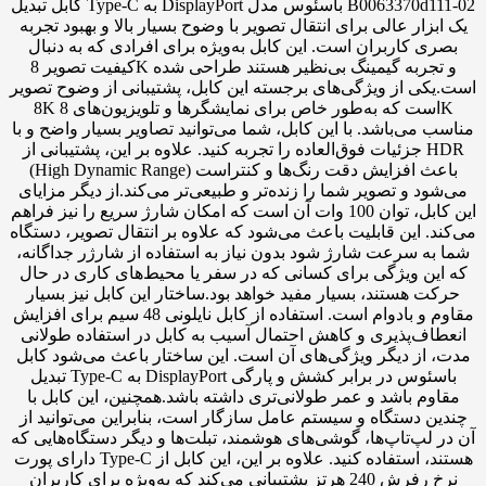
کابل تبدیل Type-C به DisplayPort باسئوس مدل B0063370d111-02
یک ابزار عالی برای انتقال تصویر با وضوح بسیار بالا و بهبود تجربه
بصری کاربران است. این کابل به‌ویژه برای افرادی که به دنبال
کیفیت تصویر 8K و تجربه گیمینگ بی‌نظیر هستند طراحی شده
است.یکی از ویژگی‌های برجسته این کابل، پشتیبانی از وضوح تصویر
8K است که به‌طور خاص برای نمایشگرها و تلویزیون‌های 8K
مناسب می‌باشد. با این کابل، شما می‌توانید تصاویر بسیار واضح و با
جزئیات فوق‌العاده را تجربه کنید. علاوه بر این، پشتیبانی از HDR
(High Dynamic Range) باعث افزایش دقت رنگ‌ها و کنتراست
می‌شود و تصویر شما را زنده‌تر و طبیعی‌تر می‌کند.از دیگر مزایای
این کابل، توان 100 وات آن است که امکان شارژ سریع را نیز فراهم
می‌کند. این قابلیت باعث می‌شود که علاوه بر انتقال تصویر، دستگاه
شما به سرعت شارژ شود بدون نیاز به استفاده از شارژر جداگانه،
که این ویژگی برای کسانی که در سفر یا محیط‌های کاری در حال
حرکت هستند، بسیار مفید خواهد بود.ساختار این کابل نیز بسیار
مقاوم و بادوام است. استفاده از کابل نایلونی 48 سیم برای افزایش
انعطاف‌پذیری و کاهش احتمال آسیب به کابل در استفاده طولانی
مدت، از دیگر ویژگی‌های آن است. این ساختار باعث می‌شود کابل
تبدیل Type-C به DisplayPort باسئوس در برابر کشش و پارگی
مقاوم باشد و عمر طولانی‌تری داشته باشد.همچنین، این کابل با
چندین دستگاه و سیستم عامل سازگار است، بنابراین می‌توانید از
آن در لپ‌تاپ‌ها، گوشی‌های هوشمند، تبلت‌ها و دیگر دستگاه‌هایی که
دارای پورت Type-C هستند، استفاده کنید. علاوه بر این، این کابل از
نرخ رفرش 240 هرتز پشتیبانی می‌کند که به‌ویژه برای کاربران