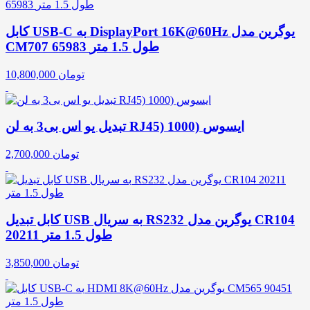
کابل USB-C به DisplayPort 16K@60Hz یوگرین مدل
CM707 65983 طول 1.5 متر
تومان
10,800,000
تبدیل یو اس بی3 به لن RJ45) 1000) ایسوس
تومان
2,700,000
کابل تبدیل USB به سریال RS232 یوگرین مدل CR104
20211 طول 1.5 متر
تومان
3,850,000