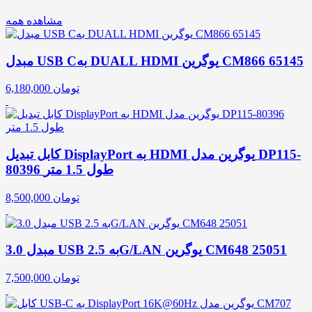
مشاهده همه
مبدل USB Cبه DUALL HDMI یوگرین CM866 65145
تومان
6,180,000
کابل تبدیل DisplayPort به HDMI یوگرین مدل DP115-
80396 طول 1.5 متر
تومان
8,500,000
مبدل 3.0 USB به 2.5G/LAN یوگرین CM648 25051
تومان
7,500,000