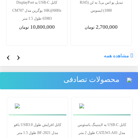
تبدیل یو اس بی3 به لن RJ45)
کابل USB-C به DisplayPort
1000) ایسوس
16K@60Hz یوگرین مدل CM707
65983 طول 1.5 متر
10,800,000
2,700,000
تومان
تومان
‹
›
مشاهده همه
محصولات تصادفی
کابل USB-C به لایتنینگ باسئوس
کابل افزایش طول USB3.0 بافو
مدل CATLWJ-A01 طول 2 متر
مدل BF-2021 طول 1.5 متر