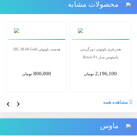
محصولات مشابه
هندزفری بلوتوثی دورگردنی
هدست بلوتوثی JBL JB-66 Gold
باسئوس مدل Bowie P1
800,000
2,196,100
تومان
تومان
‹
›
مشاهده همه
ماوس