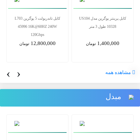
کابل پرینتر یوگرین مدل US104
کابل تاندربولت 5 یوگرین L703
10328 طول 3 متر
45996 16K@60HZ 240W
120Gbps
12,800,000
1,400,000
تومان
تومان
‹
›
مشاهده همه
مبدل