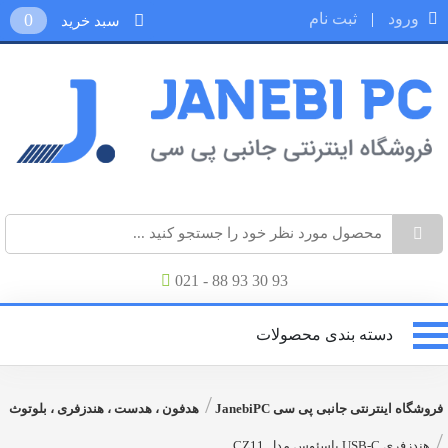
ورود
|
ثبت نام
0
سبد خرید
021 - 88 93 30 93
دسته بندی محصولات
/
فروشگاه اینترنتی جانبی پی سی JanebiPC
هدفون ، هدست ، هندزفری ، بلوتوث
/
هندزفری USB-C باسئوس مدل CZ11