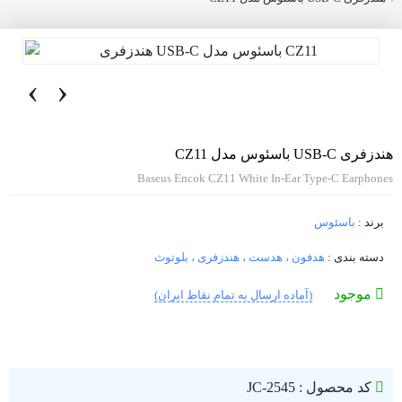
‹
›
هندزفری USB-C باسئوس مدل CZ11
Baseus Encok CZ11 White In-Ear Type-C Earphones
برند :
باسئوس
دسته بندی :
هدفون ، هدست ، هندزفری ، بلوتوث
موجود
(آماده ارسال به تمام نقاط ایران)
کد محصول : JC-2545