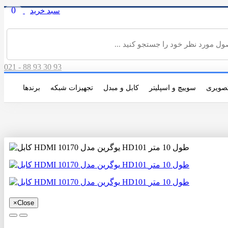
0
سبد خرید
021 - 88 93 30 93
صویری
سوییچ و اسپلیتر
کابل و مبدل
تجهیزات شبکه
برندها
×
Close