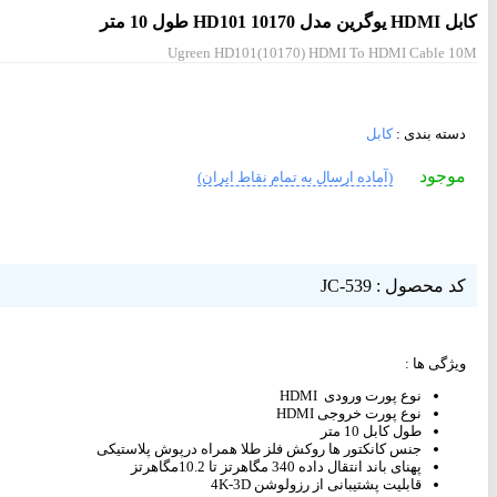
کابل HDMI یوگرین مدل 10170 HD101 طول 10 متر
Ugreen HD101(10170) HDMI To HDMI Cable 10M
دسته بندی :
کابل
موجود
(آماده ارسال به تمام نقاط ایران)
کد محصول : JC-539
ویژگی ها :
نوع پورت ورودی HDMI
نوع پورت خروجی HDMI
طول کابل 10 متر
جنس کانکتور ها روکش فلز طلا همراه درپوش پلاستیکی
پهنای باند انتقال داده 340 مگاهرتز تا 10.2مگاهرتز
قابلیت پشتیبانی از رزولوشن 4K-3D