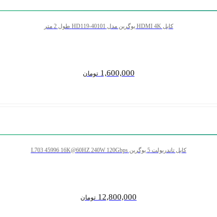
کابل HDMI 4K یوگرین مدل HD119-40101 طول 2 متر
1,600,000
تومان
کابل تاندربولت 5 یوگرین L703 45996 16K@60HZ 240W 120Gbps
12,800,000
تومان