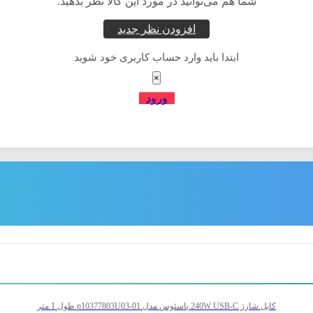
شما هم می‌توانید در مورد این کالا نظر بدهید.
افزودن نظر جدید
ابتدا باید وارد حساب کاربری خود شوید
×
ورود
کابل شارژ 240W USB-C باسئوس مدل p10377803U03-01 طول 1 متر