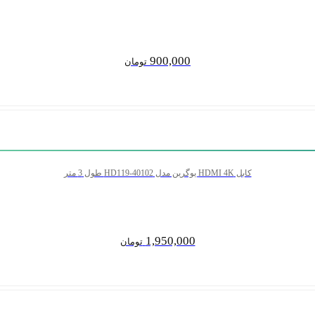
900,000
تومان
کابل HDMI 4K یوگرین مدل HD119-40102 طول 3 متر
1,950,000
تومان