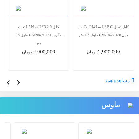
کابل تبدیل USB C به RJ45 یوگرین
کابل USB 2.0 به LAN تخت
مدل CM204-80186 طول 1.5 متر
یوگرین 50773 CM204 طول 1.5
متر
2,900,000
2,900,000
تومان
تومان
‹
›
مشاهده همه
ماوس