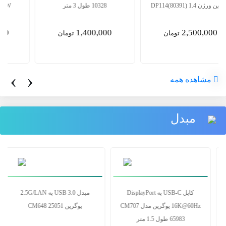
یوگرین ورژن 1.4 DP114(80391)
10328 طول 3 متر
1,400,000
2,500,000
تومان
تومان
‹
›
مشاهده همه
مبدل
تبدیل یو اس بی3 به لن RJ45)
کابل USB-C به DisplayPort
1000) ایسوس
16K@60Hz یوگرین مدل CM707
65983 طول 1.5 متر