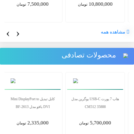
10,800,000
2,700,000
تومان
تومان
‹
›
مشاهده همه
محصولات تصادفی
تبدیل USB-C به LAN یوگرین مدل
هاب 7 پورت USB-C یوگرین مدل
CM512 35888
50737 CM199
5,700,000
5,600,000
تومان
تومان