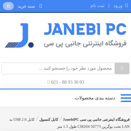
ورود
|
ثبت نام
0
سبد خرید
021 - 88 93 30 93
دسته بندی محصولات
/
/
فروشگاه اینترنتی جانبی پی سی JanebiPC
کابل کنسول
کابل USB 2.0 به
LAN تخت یوگرین 50773 CM204 طول 1.5 متر