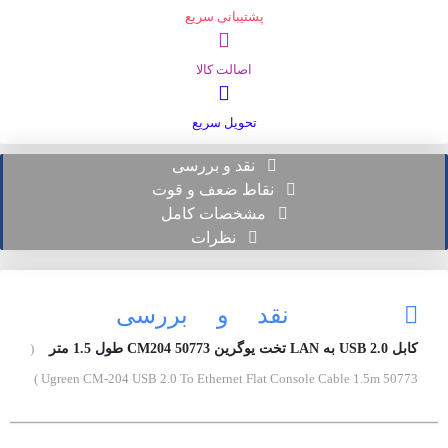
پشتیبانی سریع
اصالت کالا
تحویل سریع
نقد و بررسی
نقاط ضعف و قوت
مشخصات کامل
نظرات
نقد و بررسی
کابل USB 2.0 به LAN تخت یوگرین 50773 CM204 طول 1.5 متر
(
Ugreen CM-204 USB 2.0 To Ethernet Flat Console Cable 1.5m 50773 )