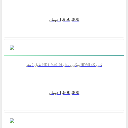
1,950,000
تومان
کابل HDMI 4K یوگرین مدل HD119-40101 طول 2 متر
1,600,000
تومان