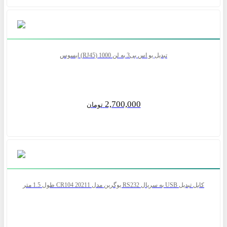
تبدیل یو اس بی3 به لن RJ45) 1000) ایسوس
2,700,000
تومان
کابل تبدیل USB به سریال RS232 یوگرین مدل CR104 20211 طول 1.5 متر