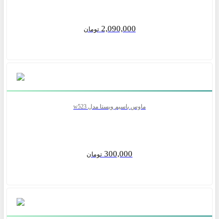
2,090,000
تومان
ماوس باسیم ویستا مدل w523
300,000
تومان