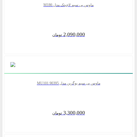
ماوس بی سیم لاجیتک مدل M186
2,090,000
تومان
ماوس بی سیم یوگرین مدل MU101 90395
3,300,000
تومان