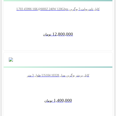
کابل تاندربولت 5 یوگرین L703 45996 16K@60HZ 240W 120Gbps
12,800,000
تومان
کابل پرینتر یوگرین مدل US104 10328 طول 3 متر
1,400,000
تومان