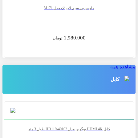
ماوس بی سیم لاجیتک مدل M171
1,980,000
تومان
مشاهده همه
کابل
کابل HDMI 4K یوگرین مدل HD119-40102 طول 3 متر