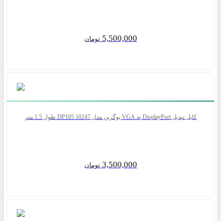
5,500,000
تومان
کابل تبدیل DisplayPort به VGA یوگرین مدل DP105 10247 طول 1.5 متر
3,500,000
تومان