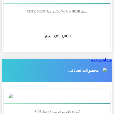
تبدیل HDMI به VGA یوگرین مدل CM157 50288
3,850,000
تومان
مشاهده همه
محصولات تصادفی
گیرنده بلوتوثی صوتی v5.0 مدل RT08