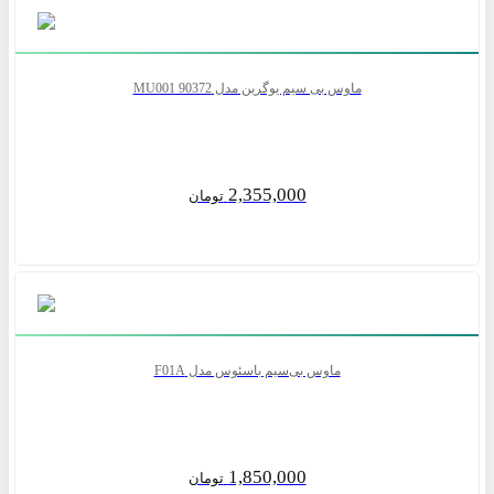
ماوس بی سیم یوگرین مدل MU001 90372
2,355,000
تومان
ماوس بی‌سیم باسئوس مدل F01A
1,850,000
تومان