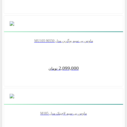
ماوس بی سیم یوگرین مدل MU105 90550
2,099,000
تومان
ماوس بی سیم لاجیتک مدل M185