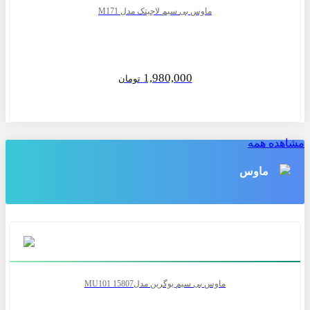
ماوس بی سیم لاجیتک مدل M171
1,980,000
تومان
مشاهده همه
ماوس
ماوس بی سیم یوگرین مدلMU101 15807