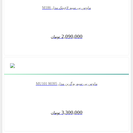
ماوس بی سیم لاجیتک مدل M186
2,090,000
تومان
ماوس بی سیم یوگرین مدل MU101 90395
3,300,000
تومان