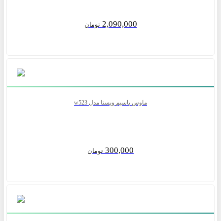
2,090,000
تومان
ماوس باسیم ویستا مدل w523
300,000
تومان