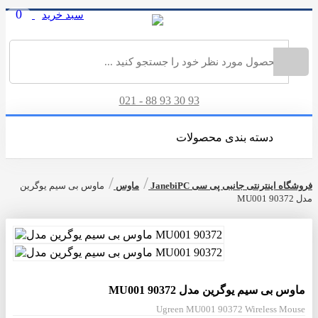
0
سبد خرید
ورود
|
ثبت نام
021 - 88 93 30 93
دسته بندی محصولات
/
/
فروشگاه اینترنتی جانبی پی سی JanebiPC
ماوس
ماوس بی سیم یوگرین
مدل MU001 90372
ماوس بی سیم یوگرین مدل MU001 90372
Ugreen MU001 90372 Wireless Mouse