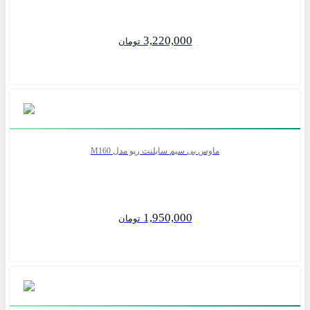
3,220,000
تومان
ماوس بی سیم سایلنت رپو مدل M160
1,950,000
تومان