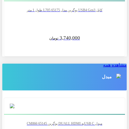
کابل USB4 Gen3 یوگرین مدل 65175 L705 طول 1 متر
3,740,000
تومان
مشاهده همه
مبدل
مبدل USB Cبه DUALL HDMI یوگرین CM866 65145