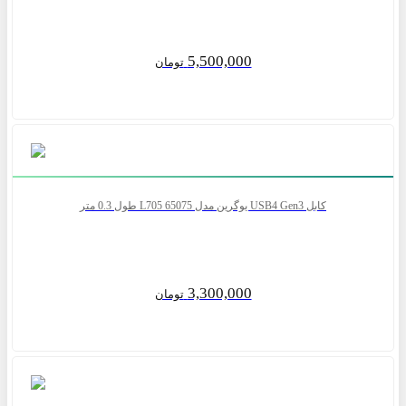
5,500,000
تومان
کابل USB4 Gen3 یوگرین مدل 65075 L705 طول 0.3 متر
3,300,000
تومان