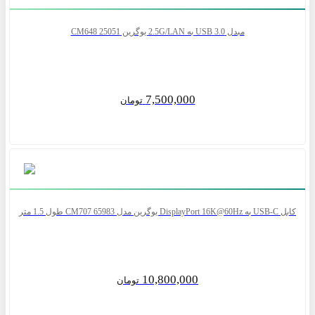
مبدل 3.0 USB به 2.5G/LAN یوگرین CM648 25051
7,500,000
تومان
کابل USB-C به DisplayPort 16K@60Hz یوگرین مدل CM707 65983 طول 1.5 متر
10,800,000
تومان