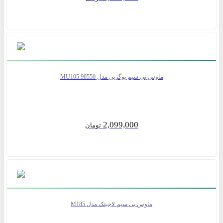
ماوس بی سیم یوگرین مدل MU105 90550
2,099,000
تومان
ماوس بی سیم لاجیتک مدل M185