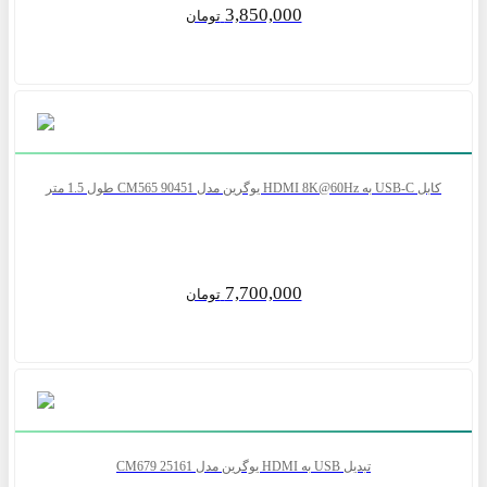
3,850,000
تومان
کابل USB-C به HDMI 8K@60Hz یوگرین مدل CM565 90451 طول 1.5 متر
7,700,000
تومان
تبدیل USB به HDMI یوگرین مدل CM679 25161