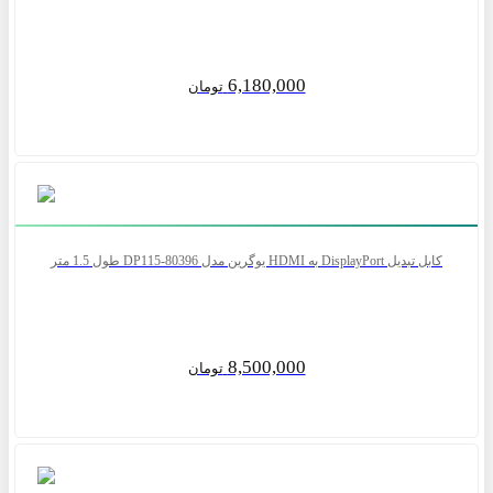
6,180,000
تومان
کابل تبدیل DisplayPort به HDMI یوگرین مدل DP115-80396 طول 1.5 متر
8,500,000
تومان