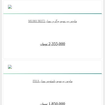
ماوس بی سیم یوگرین مدل MU001 90372
2,355,000
تومان
ماوس بی‌سیم باسئوس مدل F01A
1,850,000
تومان