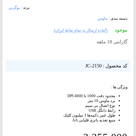
برند :
یوگرین
دسته بندی :
ماوس
موجود
(آماده ارسال به تمام نقاط ایران)
گارانتی 18 ماهه
کد محصول : JC-2150
ویژگی ها :
محدود دقت 1000 تا 4000 DPI
برد ماوس 10 متر
نوع اتصال بی سیم
رابط دانگل USB
طول عمر دکمه‌ها 3 میلیون کلیک
منبع تغذیه باتری قلیایی AA