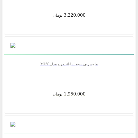
3,220,000
تومان
ماوس بی سیم سایلنت رپو مدل M160
1,950,000
تومان