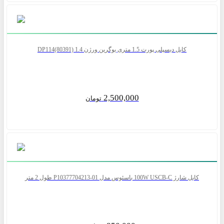
کابل دیسپلی پورت 1.5 متری یوگرین ورژن 1.4 DP114(80391)
2,500,000
تومان
کابل شارژ 100W USCB-C باسئوس مدل P10377704213-01 طول 2 متر