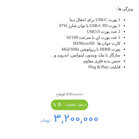
ویژگی ها :
1 پورت USB-C برای انتقال دیتا
1 پورت USB-C PD با توان شارژ 87W
2 عدد پورت USB3.0
1 عدد پورت لن با سرعت 10/100
کارت خوان ها : SD/MicroSD
پورت HDMI با رزولوشن 4K@30Hz
سازگار با مک، ویندوز، لینوکس، اندروید و...
جنس بدنه فلزی مقاوم
قابلیت Plug & Play
3,400,000 تومان
5
درصد تخفیف :
%
3,200,000
تومان