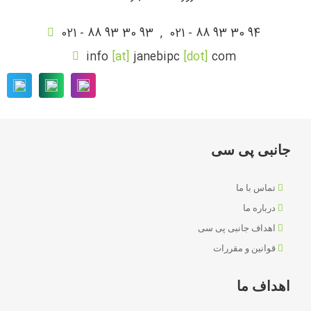
021 - 88 93 30 93
,
021 - 88 93 30 94
info
[at]
janebipc
[dot]
com
جانبی پی سی
تماس با ما
درباره ما
اهداف جانبی پی سی
قوانین و مقررات
اهداف ما