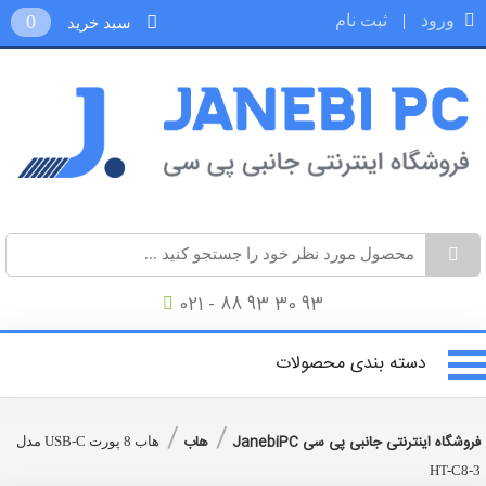
ورود
|
ثبت نام
0
سبد خرید
021 - 88 93 30 93
دسته بندی محصولات
/
/
فروشگاه اینترنتی جانبی پی سی JanebiPC
هاب
هاب 8 پورت USB-C مدل
HT-C8-3