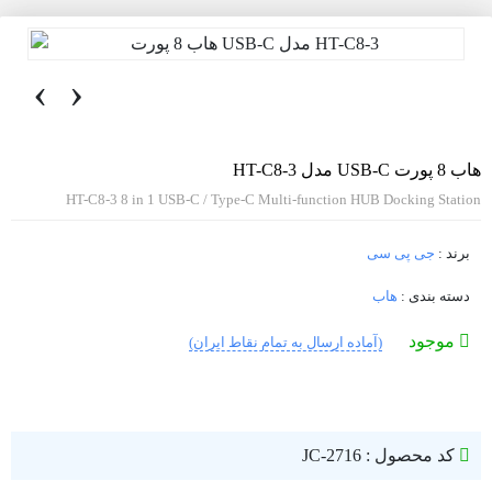
‹
›
هاب 8 پورت USB-C مدل HT-C8-3
HT-C8-3 8 in 1 USB-C / Type-C Multi-function HUB Docking Station
برند :
جی پی سی
دسته بندی :
هاب
موجود
(آماده ارسال به تمام نقاط ایران)
کد محصول : JC-2716