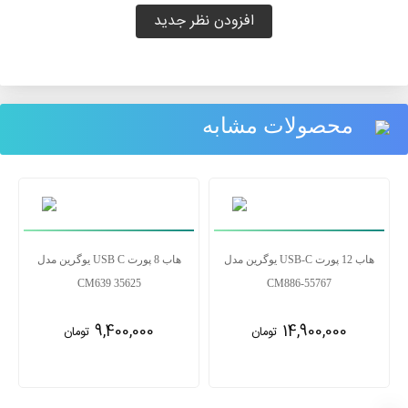
افزودن نظر جدید
محصولات مشابه
هاب 12 پورت USB-C یوگرین مدل
هاب 8 پورت USB C یوگرین مدل
CM639 35625
CM886-55767
9,400,000
14,900,000
تومان
تومان