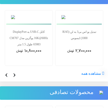
تبدیل یو اس بی3 به لن RJ45)
کابل USB-C به DisplayPort
1000) ایسوس
16K@60Hz یوگرین مدل CM707
65983 طول 1.5 متر
10,800,000
2,700,000
تومان
تومان
‹
›
مشاهده همه
محصولات تصادفی