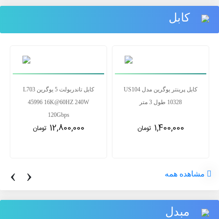
کابل
کابل پرینتر یوگرین مدل US104
کابل تاندربولت 5 یوگرین L703
10328 طول 3 متر
45996 16K@60HZ 240W
120Gbps
12,800,000
1,400,000
تومان
تومان
‹
›
مشاهده همه
مبدل