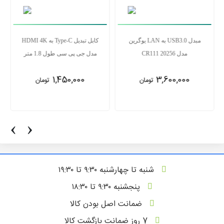
مبدل USB3.0 به LAN یوگرین
کابل تبدیل Type-C به HDMI 4K
مدل CR111 20256
مدل جی پی سی طول 1.8 متر
1,450,000
3,600,000
تومان
تومان
‹
›
شنبه تا چهارشنبه ۹:۳۰ تا ۱۹:۳۰
پنجشنبه ۹:۳۰ تا ۱۸:۳۰
ضمانت اصل بودن کالا
7 روز ضمانت بازگشت کالا