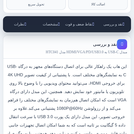
اصالت کالا
تحویل سریع
نقد و بررسی
نقاط ضعف و قوت
مشخصات
نظرات
نقد و بررسی
مبدل USB-C به HDMI/VGA/PD/USB3.0 مدل HTC041
این هاب یک راهکار عالی برای اتصال دستگاه‌های مجهز به درگاه USB-
C به نمایشگرهای مختلف است. با پشتیبانی از کیفیت تصویر 4K UHD
برای خروجی HDMI، می‌توانید محتوای ویدیویی را با وضوح بالا روی
تلویزیون یا مانیتور خود نمایش دهید. همچنین، این مبدل دارای درگاه
VGA است که امکان اتصال هم‌زمان به نمایشگرهای مختلف را فراهم
می‌کند و از رزولوشن 1080P@60Hz پشتیبانی می‌کند.علاوه بر
خروجی تصویر، این مبدل دارای یک پورت USB 3.0 با سرعت انتقال
داده 5 گیگابیت بر ثانیه است که به شما امکان اتصال تجهیزات جانبی
مانند فلش مموری، ماوس و کیبورد را می‌دهد. همچنین، با بهره‌گیری از