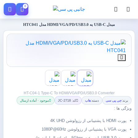
0
مبدل USB-C به HDMI/VGA/PD/USB3.0 مدل HTC041
HT-C04-1 Type-C To HDMI/VGA/PD/USB3.0 Converter
برند:
جی پی سی
دسته:
هاب
کد: JC-2718
موجود · آماده ارسال
ویژگی ها :
پورت‌ HDMI با پشتیبانی از رزولوشن 4K UHD
پورت‌ VGA با پشتیبانی از رزولوشن 1080P@60Hz
پورت USB 3.0 با سرعت 5Gbps برای اتصال لوازم جانبی