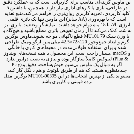
این ماوس گزینه‌ای مناسب برای کاربرانی است که به عملکرد دقیق
در طراحی، بازی یا کارهای اداری نیاز دارند. همچنین، با داشتن 5
کلید کاربردی، تجربه کاربری روان‌تری را فراهم می‌کند.منبع تغذیه
این ماوس تنها یک باتری قلمی (سایز AA) است که با بهره‌وری
انرژی بالا، تا 18 ماه دوام خواهد داشت. نمایشگر وضعیت باتری نیز
به شما کمک می‌کند تا از زمان تعویض باتری مطلع باشید و هیچ‌گاه با
قطع ناگهانی مواجه نشوید.ماوس یوگرین MU101 با وزن سبک 79
گرم و ابعاد جمع‌وجور 120×72×42.5 میلی‌متر، ارگونومیک طراحی
شده و برای استفاده طولانی‌مدت در محیط‌های کاری یا خانگی
بسیار راحت است. این محصول با همه نسخه‌های ویندوز، macOS و
لینوکس کاملاً سازگار بوده و نیازی به نصب درایور ندارد (Plug &
Play).اگر به دنبال یک ماوس بی‌سیم خوش‌ساخت، دقیق و
چندمنظوره هستید که هم از طریق بلوتوث و هم دانگل کار کند،
یوگرین مدل MU101-90395 می‌تواند یکی از بهترین انتخاب‌ها در این
رده قیمتی و کاربری باشد.