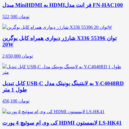
مبدل MiniHDMI به HDMIفر انت مدل FN-HAC100
تومان
522,500
شارژر دیواری همراه کابل یوگرین X336 55396 توان
20W
تومان
2,650,000
کابل تبدیل USB-C به لایتنینگ یونیتک مدل Y-C4048RD
طول 1 متر
تومان
456,100
کی وی ام سوئیچ 4 پورت HDMI لایمستون LS-HK41