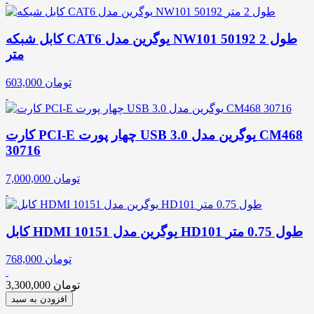
کابل شبکه CAT6 یوگرین مدل NW101 50192 طول 2
متر
تومان
603,000
کارت PCI-E چهار پورت USB 3.0 یوگرین مدل CM468
30716
تومان
7,000,000
کابل HDMI یوگرین مدل 10151 HD101 طول 0.75 متر
تومان
768,000
تومان
3,300,000
افزودن به سبد