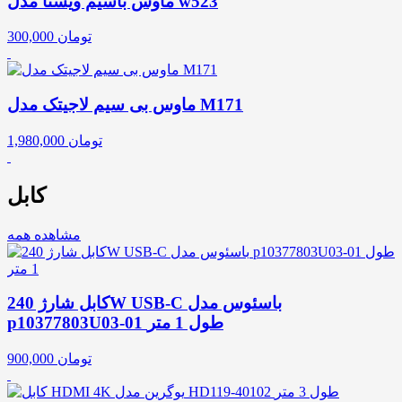
ماوس باسیم ویستا مدل w523
تومان
300,000
ماوس بی سیم لاجیتک مدل M171
تومان
1,980,000
کابل
مشاهده همه
کابل شارژ 240W USB-C باسئوس مدل
p10377803U03-01 طول 1 متر
تومان
900,000