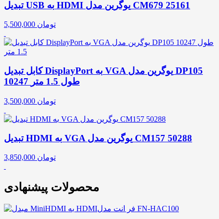
تبدیل USB به HDMI یوگرین مدل CM679 25161
تومان
5,500,000
کابل تبدیل DisplayPort به VGA یوگرین مدل DP105
10247 طول 1.5 متر
تومان
3,500,000
تبدیل HDMI به VGA یوگرین مدل CM157 50288
تومان
3,850,000
محصولات پیشنهادی