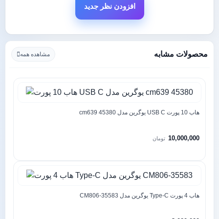
افزودن نظر جدید
محصولات مشابه
مشاهده همه
هاب 10 پورت USB C یوگرین مدل cm639 45380
10,000,000
تومان
هاب 4 پورت Type-C یوگرین مدل CM806-35583