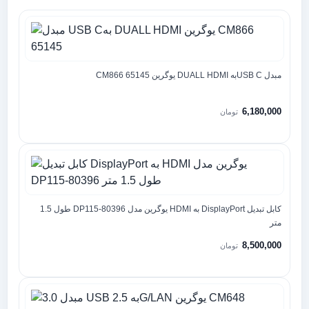
مبدل USB Cبه DUALL HDMI یوگرین CM866 65145
6,180,000
تومان
کابل تبدیل DisplayPort به HDMI یوگرین مدل DP115-80396 طول 1.5
متر
8,500,000
تومان