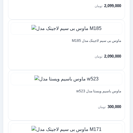
2,099,000
تومان
ماوس بی سیم لاجیتک مدل M185
2,090,000
تومان
ماوس باسیم ویستا مدل w523
300,000
تومان