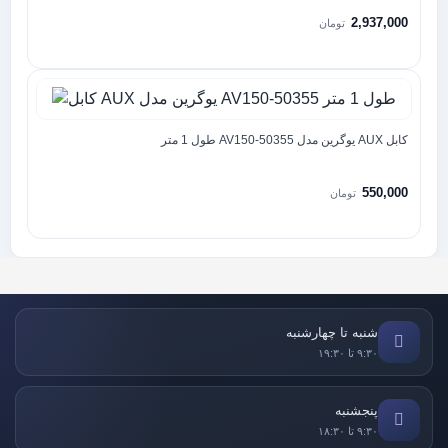
2,937,000
تومان
کابل AUX یوگرین مدل AV150-50355 طول 1 متر
550,000
تومان
شنبه تا چهارشنبه
۹:۳۰ تا ۱۹:۳۰
پنجشنبه
۹:۳۰ تا ۱۸:۳۰