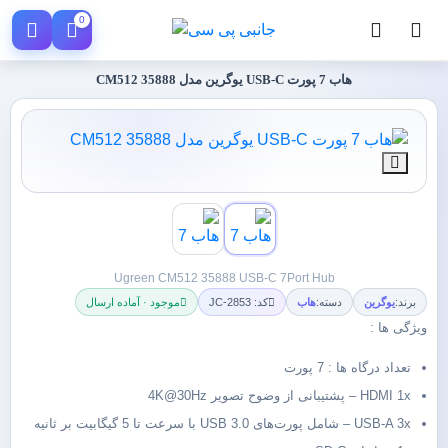
0
هاب 7 پورت USB-C یوگرین مدل CM512 35888
Ugreen CM512 35888 USB-C 7Port Hub
برند:
یوگرین
دسته:
هاب
کد: JC-2853
موجود · آماده ارسال
ویژگی ها :
تعداد درگاه ها : 7 پورت
HDMI 1x – پشتیبانی از وضوح تصویر 4K@30Hz
USB-A 3x – شامل پورت‌های USB 3.0 با سرعت تا 5 گیگابیت بر ثانیه