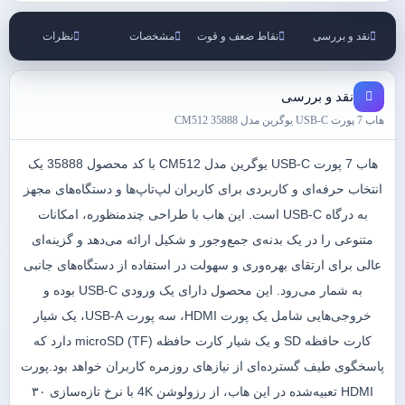
نقد و بررسی
نقاط ضعف و قوت
مشخصات
نظرات
نقد و بررسی
هاب 7 پورت USB-C یوگرین مدل CM512 35888
هاب 7 پورت USB-C یوگرین مدل CM512 با کد محصول 35888 یک
انتخاب حرفه‌ای و کاربردی برای کاربران لپ‌تاپ‌ها و دستگاه‌های مجهز
به درگاه USB-C است. این هاب با طراحی چندمنظوره، امکانات
متنوعی را در یک بدنه‌ی جمع‌وجور و شکیل ارائه می‌دهد و گزینه‌ای
عالی برای ارتقای بهره‌وری و سهولت در استفاده از دستگاه‌های جانبی
به شمار می‌رود. این محصول دارای یک ورودی USB-C بوده و
خروجی‌هایی شامل یک پورت HDMI، سه پورت USB-A، یک شیار
کارت حافظه SD و یک شیار کارت حافظه microSD (TF) دارد که
پاسخگوی طیف گسترده‌ای از نیازهای روزمره کاربران خواهد بود.پورت
HDMI تعبیه‌شده در این هاب، از رزولوشن 4K با نرخ تازه‌سازی ۳۰