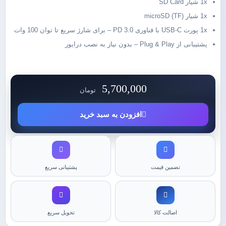
1x شیار SD Card
1x شیار microSD (TF)
1x پورت USB-C با فناوری PD 3.0 – برای شارژ سریع تا توان 100 وات
پشتیبانی از Plug & Play – بدون نیاز به نصب درایور
5,700,000
تومان
افزودن به سبد خرید
تضمین قیمت
پشتیبانی سریع
اصالت کالا
تحویل سریع