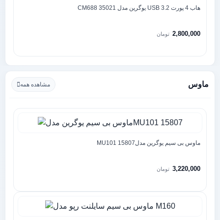
هاب 4 پورت USB 3.2 یوگرین مدل 35021 CM688
2,800,000
تومان
ماوس
مشاهده همه
ماوس بی سیم یوگرین مدلMU101 15807
3,220,000
تومان