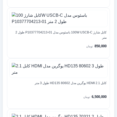
کابل شارژ 100W USCB-C باسئوس مدل P10377704213-01 طول 2
متر
850,000
تومان
کابل 2.1 HDMI یوگرین مدل HD135 80602 طول 3 متر
6,500,000
تومان