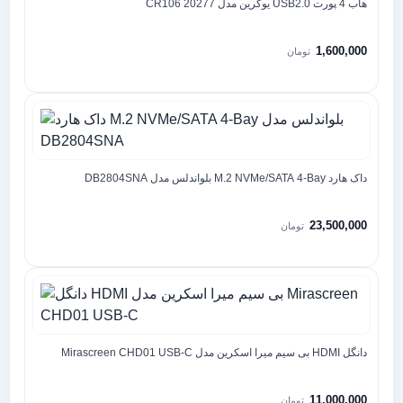
هاب 4 پورت USB2.0 یوگرین مدل CR106 20277
1,600,000
تومان
داک هارد M.2 NVMe/SATA 4-Bay بلواندلس مدل DB2804SNA
23,500,000
تومان
دانگل HDMI بی سیم میرا اسکرین مدل Mirascreen CHD01 USB-C
11,000,000
تومان