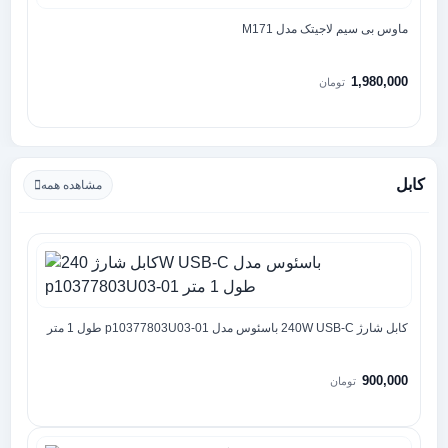
ماوس بی سیم لاجیتک مدل M171
1,980,000
تومان
کابل
مشاهده همه
کابل شارژ 240W USB-C باسئوس مدل p10377803U03-01 طول 1 متر
900,000
تومان