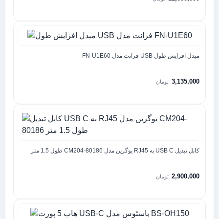
مبدل افزایش طول USB فرانت مدل FN-U1E60
3,135,000
تومان
کابل تبدیل USB C به RJ45 یوگرین مدل CM204-80186 طول 1.5 متر
2,900,000
تومان