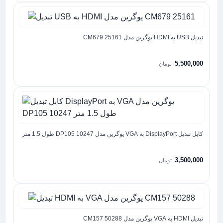
تبدیل USB به HDMI یوگرین مدل CM679 25161
5,500,000
تومان
کابل تبدیل DisplayPort به VGA یوگرین مدل DP105 10247 طول 1.5 متر
3,500,000
تومان
تبدیل HDMI به VGA یوگرین مدل CM157 50288