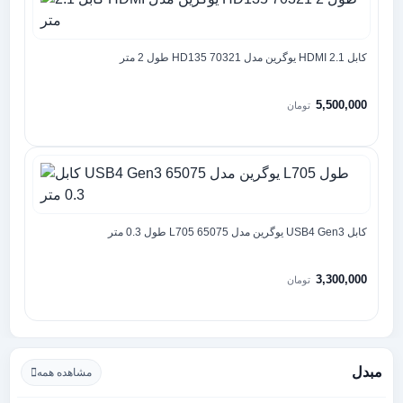
کابل 2.1 HDMI یوگرین مدل HD135 70321 طول 2 متر
5,500,000
تومان
کابل USB4 Gen3 یوگرین مدل 65075 L705 طول 0.3 متر
3,300,000
تومان
مبدل
مشاهده همه