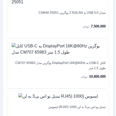
مبدل 3.0 USB به 2.5G/LAN یوگرین CM648 25051
7,500,000
تومان
کابل USB-C به DisplayPort 16K@60Hz یوگرین مدل CM707 65983
طول 1.5 متر
10,800,000
تومان
تبدیل یو اس بی3 به لن RJ45) 1000) ایسوس