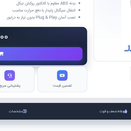
بدنه ABS مقاوم با کانکتور روکش نیکل
انتقال سیگنال پایدار با دفع حرارت مناسب
نصب آسان Plug & Play بدون نیاز به درایور
000
تضمین قیمت
پشتیبانی سریع
نقاط ضعف و قوت
مشخصات