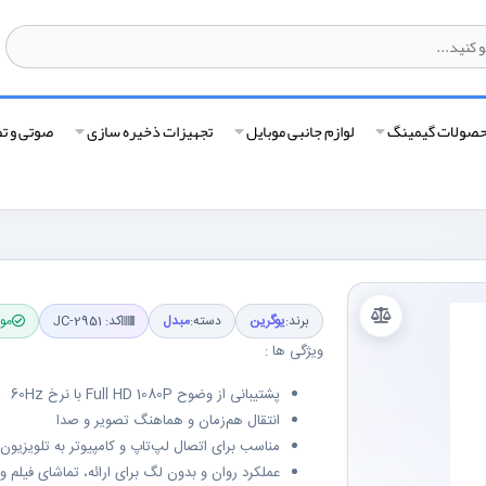
صولات گیمینگ
لوازم جانبی موبایل
تجهیزات ذخیره سازی
صوتی و ت
برند:
یوگرین
دسته:
مبدل
کد: JC-2951
موج
ویژگی ها :
پشتیبانی از وضوح Full HD 1080P با نرخ 60Hz
انتقال هم‌زمان و هماهنگ تصویر و صدا
مناسب برای اتصال لپ‌تاپ و کامپیوتر به تلویزیون، 
عملکرد روان و بدون لگ برای ارائه، تماشای فیلم و 