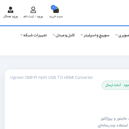
0
سبد خرید
ورود / ثبت نام
ورود همکار
صویری
سوییچ و اسپلیتر
کابل و مبدل
تجهیزات شبکه
Ugreen CM679 25161 USB TO HDMI Converter
ود · آماده ارسال
مانیتور و پروژکتور
استفاده چندرسانه‌ای