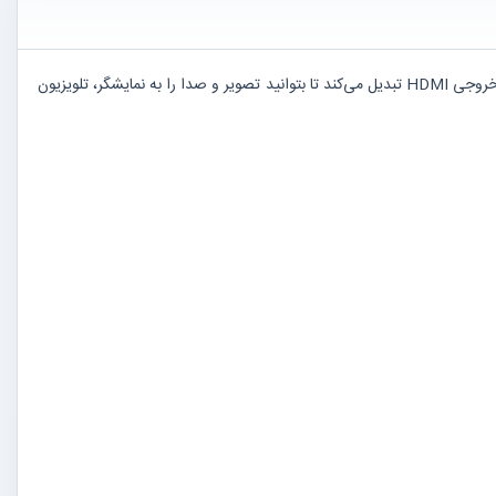
این کد مربوط به مبدل (کانورتور) USB به HDMI برند UGREEN، مدل CM679 با کد کالای 25161 است. این دستگاه پورت USB کامپیوتر یا لپ‌تاپ را به یک خروجی HDMI تبدیل می‌کند تا بتوانید تصویر و صدا را به نمایشگر، تلویزیون