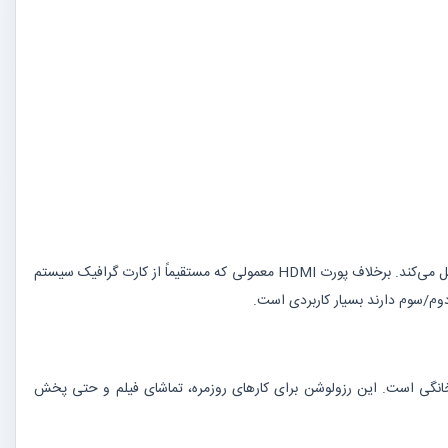
این دستگاه با استفاده از فناوری پردازش گرافیکی خارجی (شبیه فناوری DisplayLink)، سیگنال تصویری را از طریق پورت USB دریافت و به فرمت HDMI تبدیل می‌کند. برخلاف پورت HDMI معمولی که مستقیماً از کارت گرافیک سیستم
ستاندارد فول اچ‌دی (Full HD) رایج در اکثر مانیتورها و تلویزیون‌های خانگی است. این رزولوشن برای کارهای روزمره، تماشای فیلم و حتی پخش