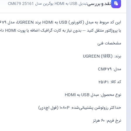
نقد و بررسی
تبدیل USB به HDMI یوگرین مدل CM679 25161
یا پروژکتور منتقل کنید — بدون نیاز به کارت گرافیک اضافه یا پورت HDMI داخلی.
مشخصات فنی
برند: UGREEN (绿联)
مدل: CM679
کد کالا: 25161
نوع محصول: مبدل USB به HDMI
حداکثر رزولوشن پشتیبانی‌شده: ۱۰۸۰P (فول اچ‌دی)
نرخ فریم: ۶۰ هرتز