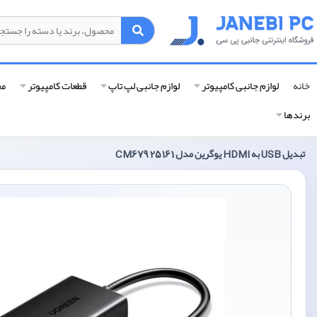
خانه
لوازم جانبی کامپیوتر
لوازم جانبی لپ تاپ
قطعات کامپیوتر
مح
برندها
تبدیل USB به HDMI یوگرین مدل CM679 25161