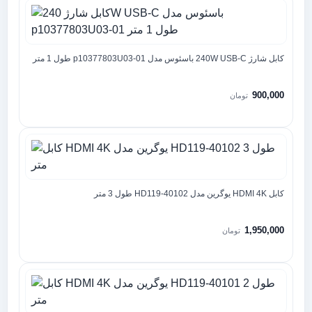
کابل شارژ 240W USB-C باسئوس مدل p10377803U03-01 طول 1 متر
900,000
تومان
کابل HDMI 4K یوگرین مدل HD119-40102 طول 3 متر
1,950,000
تومان