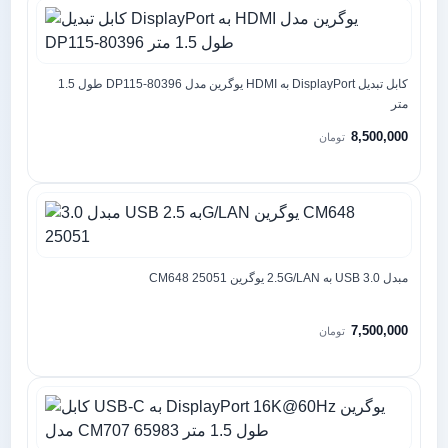
کابل تبدیل DisplayPort به HDMI یوگرین مدل DP115-80396 طول 1.5
متر
8,500,000
تومان
مبدل 3.0 USB به 2.5G/LAN یوگرین CM648 25051
7,500,000
تومان