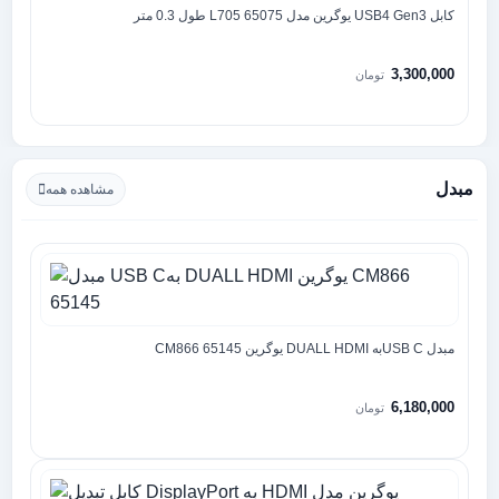
کابل USB4 Gen3 یوگرین مدل 65075 L705 طول 0.3 متر
3,300,000
تومان
مبدل
مشاهده همه
مبدل USB Cبه DUALL HDMI یوگرین CM866 65145
6,180,000
تومان