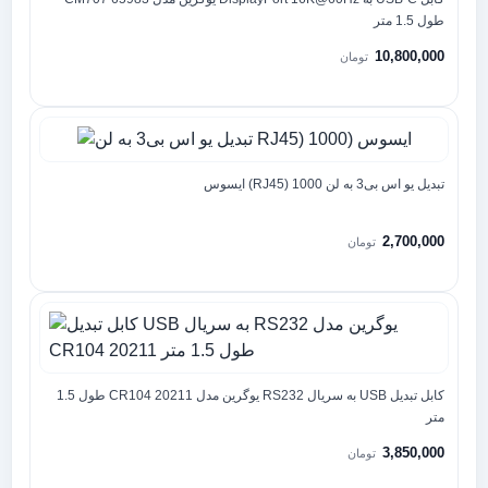
طول 1.5 متر
10,800,000
تومان
تبدیل یو اس بی3 به لن RJ45) 1000) ایسوس
2,700,000
تومان
کابل تبدیل USB به سریال RS232 یوگرین مدل CR104 20211 طول 1.5
متر
3,850,000
تومان