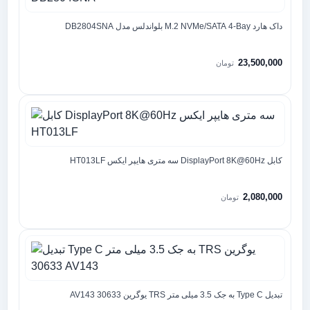
داک هارد M.2 NVMe/SATA 4-Bay بلواندلس مدل DB2804SNA
23,500,000
تومان
کابل DisplayPort 8K@60Hz سه متری هایپر ایکس HT013LF
2,080,000
تومان
تبدیل Type C به جک 3.5 میلی متر TRS یوگرین 30633 AV143