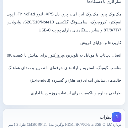
سازگاری با دستگاه‌ها
مک‌بوک پرو، مک‌بوک ایر، آی‌پد پرو، دل XPS، لنوو ThinkPad، اچ‌پی
اسپکتر، کروم‌بوک، سامسونگ گلکسی S20/S10/Note10، وان‌پلاس
8T/8/7T/7 و سایر دستگاه‌های دارای پورت USB-C.
کاربردها و مزایای فروش
اتصال لپ‌تاپ یا موبایل به تلویزیون/پروژکتور برای نمایش با کیفیت 8K
مناسب گیمینگ، استریم و ارائه‌های حرفه‌ای با تصویر و صدای هماهنگ
حالت‌های نمایش آینه‌ای (Mirror) و گسترده (Extended)
طراحی مقاوم و باکیفیت برای استفاده روزمره یا اداری
نظرات
درباره کابل USB-C به HDMI 8K@60Hz یوگرین مدل CM565 90451 طول 1.5 متر