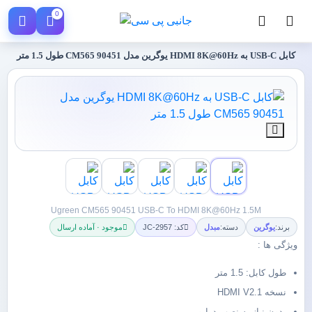
0
کابل USB-C به HDMI 8K@60Hz یوگرین مدل CM565 90451 طول 1.5 متر
Ugreen CM565 90451 USB-C To HDMI 8K@60Hz 1.5M
برند:
یوگرین
دسته:
مبدل
کد: JC-2957
موجود · آماده ارسال
ویژگی ها :
طول کابل: 1.5 متر
نسخه HDMI V2.1
بدون نیاز به نصب درایور