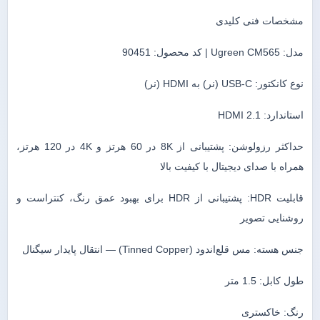
مشخصات فنی کلیدی
مدل: Ugreen CM565 | کد محصول: 90451
نوع کانکتور: USB-C (نر) به HDMI (نر)
استاندارد: HDMI 2.1
حداکثر رزولوشن: پشتیبانی از 8K در 60 هرتز و 4K در 120 هرتز،
همراه با صدای دیجیتال با کیفیت بالا
قابلیت HDR: پشتیبانی از HDR برای بهبود عمق رنگ، کنتراست و
روشنایی تصویر
جنس هسته: مس قلع‌اندود (Tinned Copper) — انتقال پایدار سیگنال
طول کابل: 1.5 متر
رنگ: خاکستری