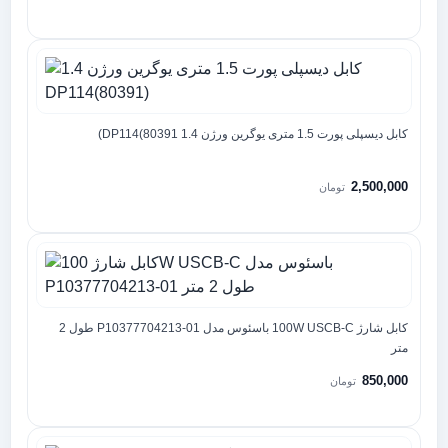
کابل دیسپلی پورت 1.5 متری یوگرین ورژن 1.4 DP114(80391)
2,500,000
تومان
کابل شارژ 100W USCB-C باسئوس مدل P10377704213-01 طول 2
متر
850,000
تومان