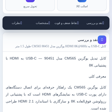
اصالت کالا
تحویل سریع
نقد و بررسی
نقاط ضعف و قوت
مشخصات
نظرات
نقد و بررسی
کابل USB-C به HDMI 8K@60Hz یوگرین مدل CM565 90451 طول 1.5 متر
کابل تبدیل یوگرین CM565 مدل 90451 — USB-C به HDMI با
پشتیبانی 8K
معرفی کلی
کابل یوگرین CM565 یک راهکار حرفه‌ای برای اتصال دستگاه‌های
دارای پورت USB-C به نمایشگرهای HDMI است که با پشتیبانی از
رزولوشن فوق‌العاده 8K و سازگاری با استاندارد HDMI 2.1 طراحی
شده است.