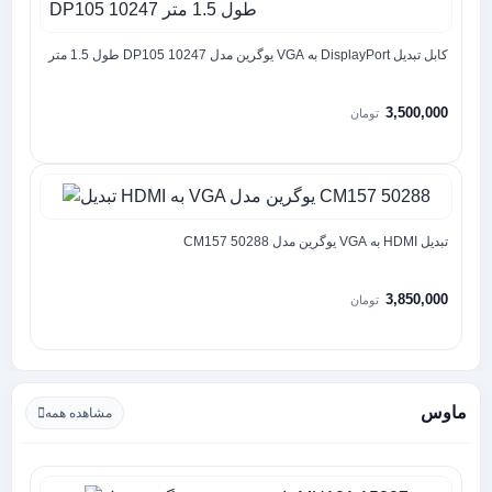
کابل تبدیل DisplayPort به VGA یوگرین مدل DP105 10247 طول 1.5 متر
3,500,000
تومان
تبدیل HDMI به VGA یوگرین مدل CM157 50288
3,850,000
تومان
ماوس
مشاهده همه