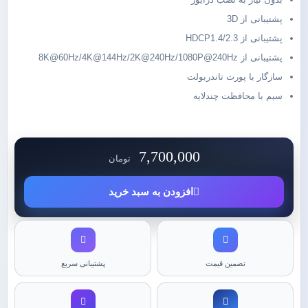
پشتیبانی از 3D
پشتیبانی از HDCP1.4/2.3
پشتیبانی از 8K@60Hz/4K@144Hz/2K@240Hz/1080P@240Hz
سازگار با پورت تاندربولت
سیم با محافظت چندلایه
7,700,000
تومان
افزودن به سبد خرید
تضمین قیمت
پشتیبانی سریع