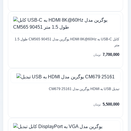
کابل USB-C به HDMI 8K@60Hz یوگرین مدل CM565 90451 طول 1.5
متر
7,700,000
تومان
تبدیل USB به HDMI یوگرین مدل CM679 25161
5,500,000
تومان