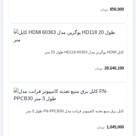
850,000
تومان
کابل HDMI یوگرین مدل 60363 HD118 طول 20 متر
28,640,100
تومان
کابل برق منبع تغذیه کامپیوتر فرانت مدل FN-PPCB30 طول 3 متر
1,045,000
تومان