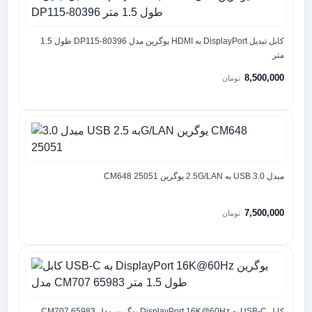
کابل تبدیل DisplayPort به HDMI یوگرین مدل DP115-80396 طول 1.5
متر
8,500,000
تومان
مبدل 3.0 USB به 2.5G/LAN یوگرین CM648 25051
7,500,000
تومان
کابل USB-C به DisplayPort 16K@60Hz یوگرین مدل CM707 65983