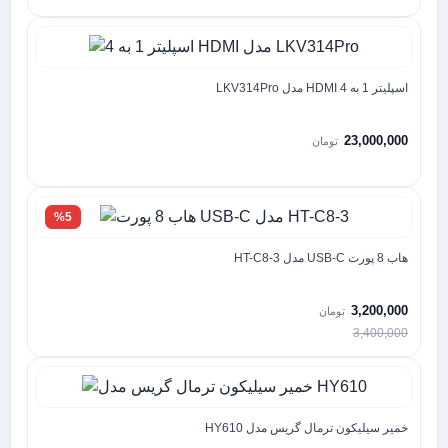
اسپلیتر 1 به 4 HDMI مدل LKV314Pro
23,000,000
تومان
%5
هاب 8 پورت USB-C مدل HT-C8-3
3,200,000
تومان
3,400,000
خمیر سیلیکون ترمال گریس مدل HY610