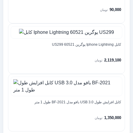
90,000
تومان
کابل Iphone Lightning یوگرین 60521 US299
2,119,100
تومان
کابل افزایش طول USB 3.0 بافو مدل BF-2021 طول 1 متر
1,350,000
تومان