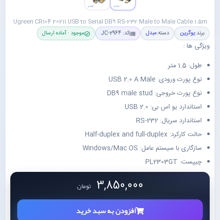
Ugreen CR104 20211 USB to Serial DB9 RS-232 Male to Male Cable 1.5m
برند:
یوگرین
دسته:
مبدل
کد: JC-2964
موجود · آماده ارسال
ویژگی ها :
طول: 1.5 متر
نوع پورت ورودی: USB 2.0 A Male
نوع پورت خروجی: DB9 male stud
استاندارد یو اس بی: USB 2.0
استاندارد سریال: RS-232
حالت کارکرد: Half-duplex and full-duplex
سازگاری با سیستم عامل: Windows/Mac OS
چیپست: PL2303GT
3,850,000
تومان
افزودن به سبد خرید