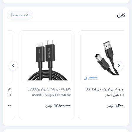
کابل
مشاهده همه
کابل پرینتر یوگرین مدل US104
کابل تاندربولت 5 یوگرین L703
10328 طول 3 متر
45996 16K@60HZ 240W
01
120Gbps
0
12,800,000
1,400,000
تومان
تومان