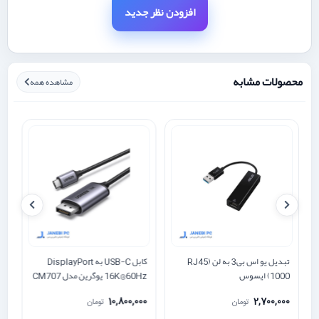
افزودن نظر جدید
محصولات مشابه
مشاهده همه
تبدیل یو اس بی3 به لن RJ45)
کابل USB-C به DisplayPort
R
1000) ایسوس
16K@60Hz یوگرین مدل CM707
یوگ
65983 طول 1.5 متر
0
10,800,000
2,700,000
تومان
تومان