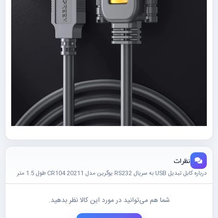
نظرات
درباره کابل تبدیل USB به سریال RS232 یوگرین مدل CR104 20211 طول 1.5 متر
شما هم می‌توانید در مورد این کالا نظر بدهید.