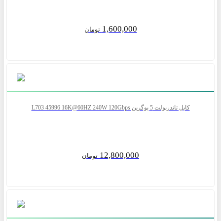
1,600,000
تومان
کابل تاندربولت 5 یوگرین L703 45996 16K@60HZ 240W 120Gbps
12,800,000
تومان