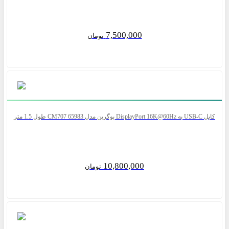
7,500,000
تومان
کابل USB-C به DisplayPort 16K@60Hz یوگرین مدل CM707 65983 طول 1.5 متر
10,800,000
تومان