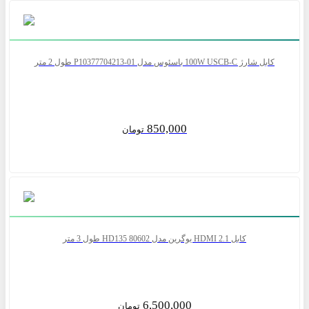
کابل شارژ 100W USCB-C باسئوس مدل P10377704213-01 طول 2 متر
850,000
تومان
کابل 2.1 HDMI یوگرین مدل HD135 80602 طول 3 متر
6,500,000
تومان