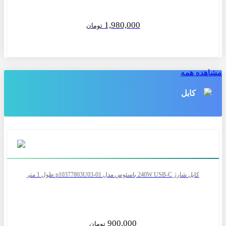
1,980,000
تومان
مشاهده همه
کابل
کابل شارژ 240W USB-C باسئوس مدل p10377803U03-01 طول 1 متر
900,000
تومان