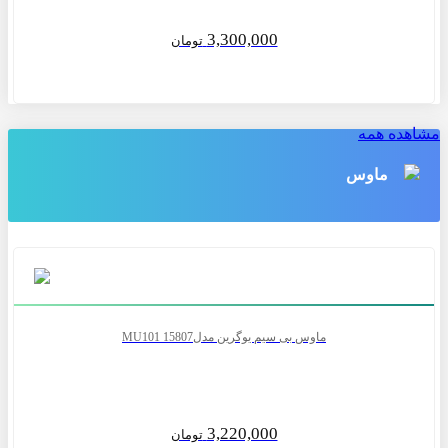
3,300,000
تومان
مشاهده همه
ماوس
ماوس بی سیم یوگرین مدلMU101 15807
3,220,000
تومان