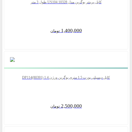
کابل پرینتر یوگرین مدل US104 10328 طول 3 متر
1,400,000
تومان
کابل دیسپلی پورت 1.5 متری یوگرین ورژن 1.4 DP114(80391)
2,500,000
تومان