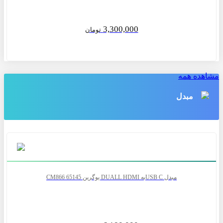
3,300,000
تومان
مشاهده همه
مبدل
مبدل USB Cبه DUALL HDMI یوگرین CM866 65145