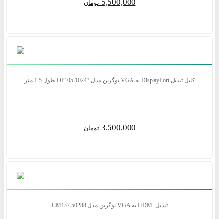
5,500,000
تومان
کابل تبدیل DisplayPort به VGA یوگرین مدل DP105 10247 طول 1.5 متر
3,500,000
تومان
تبدیل HDMI به VGA یوگرین مدل CM157 50288