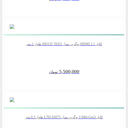
کابل 2.1 HDMI یوگرین مدل HD135 70321 طول 2 متر
5,500,000
تومان
کابل USB4 Gen3 یوگرین مدل 65075 L705 طول 0.3 متر