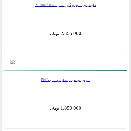
ماوس بی سیم یوگرین مدل MU001 90372
2,355,000
تومان
ماوس بی‌سیم باسئوس مدل F01A
1,850,000
تومان