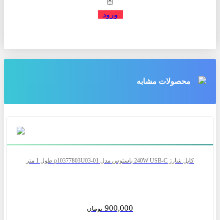
×
ورود
محصولات مشابه
کابل شارژ 240W USB-C باسئوس مدل p10377803U03-01 طول 1 متر
900,000
تومان