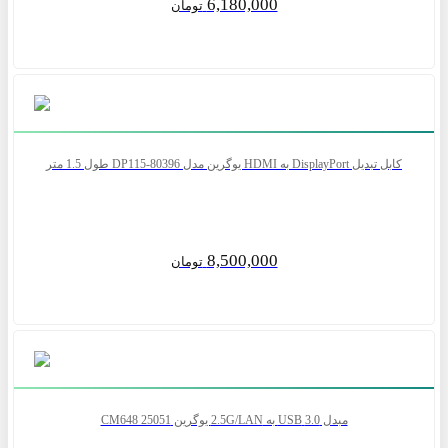
6,180,000
تومان
کابل تبدیل DisplayPort به HDMI یوگرین مدل DP115-80396 طول 1.5 متر
8,500,000
تومان
مبدل 3.0 USB به 2.5G/LAN یوگرین CM648 25051