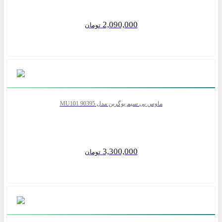
2,090,000
تومان
ماوس بی سیم یوگرین مدل MU101 90395
3,300,000
تومان