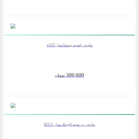
ماوس باسیم ویستا مدل w523
300,000
تومان
ماوس بی سیم لاجیتک مدل M171