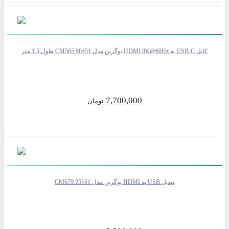
کابل USB-C به HDMI 8K@60Hz یوگرین مدل CM565 90451 طول 1.5 متر
7,700,000
تومان
تبدیل USB به HDMI یوگرین مدل CM679 25161