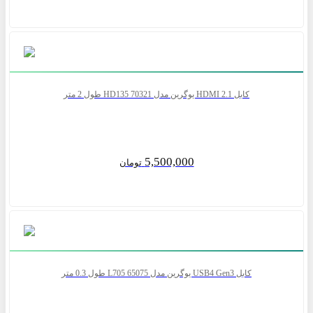
کابل 2.1 HDMI یوگرین مدل HD135 70321 طول 2 متر
5,500,000
تومان
کابل USB4 Gen3 یوگرین مدل 65075 L705 طول 0.3 متر