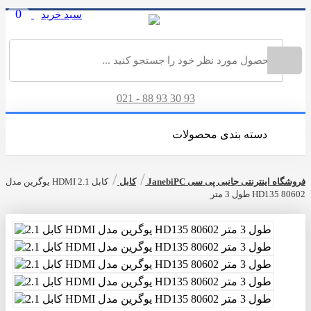
0
سبد خرید
ورود
|
ثبت نام
021 - 88 93 30 93
دسته بندی محصولات
/
/
فروشگاه اینترنتی جانبی پی سی JanebiPC
کابل
کابل 2.1 HDMI یوگرین مدل
HD135 80602 طول 3 متر