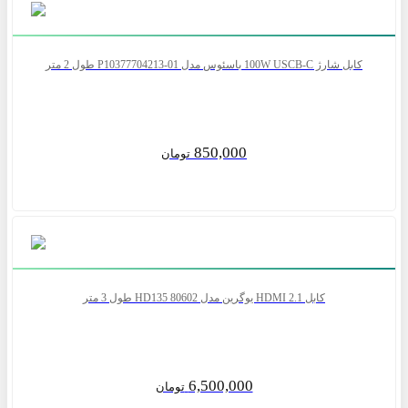
کابل شارژ 100W USCB-C باسئوس مدل P10377704213-01 طول 2 متر
850,000
تومان
کابل 2.1 HDMI یوگرین مدل HD135 80602 طول 3 متر
6,500,000
تومان