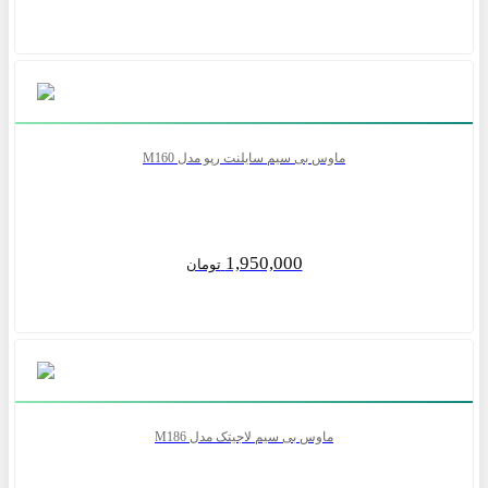
ماوس بی سیم سایلنت رپو مدل M160
1,950,000
تومان
ماوس بی سیم لاجیتک مدل M186