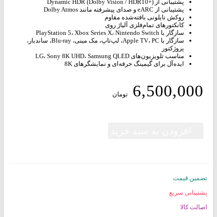
پشتیبانی از Dynamic HDR (Dolby Vision / HDR10+)
پشتیبانی از eARC و صدای پیشرفته مانند Dolby Atmos
روکش نایلونی بافته‌شده مقاوم
کانکتورهای تمام‌فلزی آلیاژ روی
سازگار با PlayStation 5، Xbox Series X، Nintendo Switch
سازگار با Apple TV، PC، لپ‌تاپ، مک مینی، Blu-ray، ساندبار،
پروژکتور
مناسب تلویزیون‌های LG، Sony 8K UHD، Samsung QLED
ایده‌آل برای گیمینگ حرفه‌ای و نمایشگرهای 8K
6,500,000
تومان
افزودن به سبد خرید
تضمین قیمت
پشتیبانی سریع
اصالت کالا