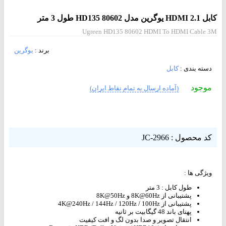
کابل 2.1 HDMI یوگرین مدل HD135 80602 طول 3 متر
Ugreen HD135 80602 HDMI To HDMI Cable 3M
برند :
یوگرین
دسته بندی :
کابل
موجود
(آماده ارسال به تمام نقاط ایران)
کد محصول : JC-2966
ویژگی ها :
طول کابل : 3 متر
پشتیبانی از 8K@60Hz و 8K@50Hz
پشتیبانی از 4K@240Hz / 144Hz / 120Hz / 100Hz
پهنای باند 48 گیگابیت بر ثانیه
انتقال تصویر و صدا بدون لگ و افت کیفیت