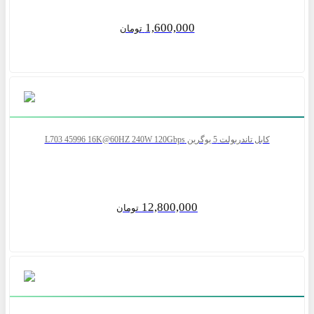
1,600,000
تومان
کابل تاندربولت 5 یوگرین L703 45996 16K@60HZ 240W 120Gbps
12,800,000
تومان