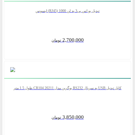
تبدیل یو اس بی3 به لن RJ45) 1000) ایسوس
2,700,000
تومان
کابل تبدیل USB به سریال RS232 یوگرین مدل CR104 20211 طول 1.5 متر
3,850,000
تومان