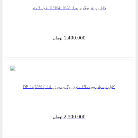
کابل پرینتر یوگرین مدل US104 10328 طول 3 متر
1,400,000
تومان
کابل دیسپلی پورت 1.5 متری یوگرین ورژن 1.4 DP114(80391)
2,500,000
تومان