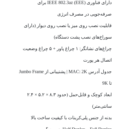
دارای فناوری IEEE 802.3az (EEE) برای
صرفه‌جویی در مصرف انرژی
قابلیت نصب روی میز یا نصب روی دیوار (دارای
سوراخ‌های نصب پشت دستگاه)
چراغ‌های نشانگر: ۱ چراغ پاور + ۵ چراغ وضعیت
اتصال هر پورت
جدول آدرس MAC: 2K | پشتیبانی از Jumbo Frame
تا 9K
ابعاد کوچک و قابل‌حمل (حدود ۸.۳ × ۵.۲ × ۲.۴
سانتی‌متر)
بدنه از جنس پلی‌کربنات با کیفیت ساخت بالا