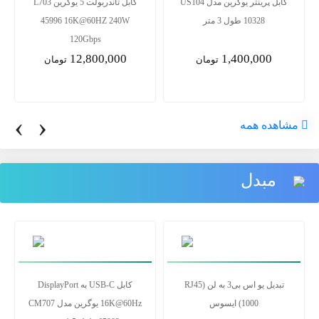
کابل پرینتر یوگرین مدل US104
کابل تاندربولت 5 یوگرین L703
10328 طول 3 متر
45996 16K@60HZ 240W
120Gbps
12,800,000
1,400,000
تومان
تومان
‹
›
مشاهده همه
مبدل
تبدیل یو اس بی3 به لن RJ45)
کابل USB-C به DisplayPort
1000) ایسوس
16K@60Hz یوگرین مدل CM707