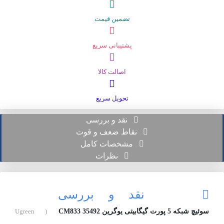
تضمین قیمت
پشتیبانی سریع
اصالت کالا
تحویل سریع
نقد و بررسی
نقاط ضعف و قوت
مشخصات کامل
نظرات
نقد و بررسی
سوئیچ شبکه 5 پورت گیگابیتی یوگرین CM833 35492
( Ugreen