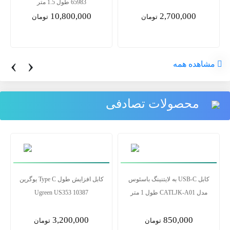
65983 طول 1.5 متر
10,800,000
2,700,000
تومان
تومان
‹
›
مشاهده همه
محصولات تصادفی
کابل USB-C به لایتنینگ باسئوس
کابل افزایش طول Type C یوگرین
مدل CATLJK-A01 طول 1 متر
10387 Ugreen US353
3,200,000
850,000
تومان
تومان