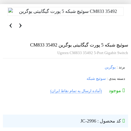
‹
›
سوئیچ شبکه 5 پورت گیگابیتی یوگرین CM833 35492
Ugreen CM833 35492 5-Port Gigabit Switch
برند :
یوگرین
دسته بندی :
سوئیچ شبکه
موجود
(آماده ارسال به تمام نقاط ایران)
کد محصول : JC-2996