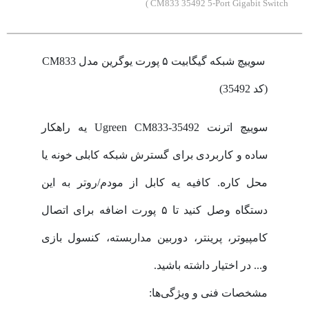
CM833 35492 5-Port Gigabit Switch )
سوییچ شبکه گیگابیت ۵ پورت یوگرین مدل CM833
(کد 35492)
سوییچ اترنت Ugreen CM833-35492 یه راهکار
ساده و کاربردی برای گسترش شبکه کابلی خونه یا
محل کاره. کافیه یه کابل از مودم/روتر به این
دستگاه وصل کنید تا ۵ پورت اضافه برای اتصال
کامپیوتر، پرینتر، دوربین مداربسته، کنسول بازی
و... در اختیار داشته باشید.
مشخصات فنی و ویژگی‌ها: