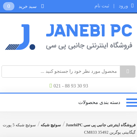
ورود
|
ثبت نام
0
سبد خرید
021 - 88 93 30 93
دسته بندی محصولات
/
/
فروشگاه اینترنتی جانبی پی سی JanebiPC
سوئیچ شبکه
سوئیچ شبکه 5 پورت
گیگابیتی یوگرین CM833 35492