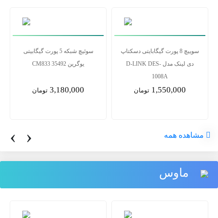
سوییچ 8 پورت گیگابایتی دسکتاپ
سوئیچ شبکه 5 پورت گیگابیتی
دی لینک مدل D-LINK DES-
یوگرین CM833 35492
1008A
3,180,000
1,550,000
تومان
تومان
‹
›
مشاهده همه
ماوس