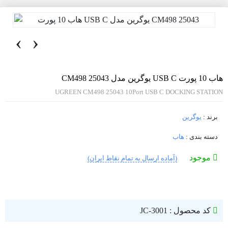
‹
›
هاب 10 پورت USB C یوگرین مدل CM498 25043
UGREEN CM498 25043 10Port USB C DOCKING STATION
برند :
یوگرین
دسته بندی :
هاب
موجود
(آماده ارسال به تمام نقاط ایران)
کد محصول : JC-3001