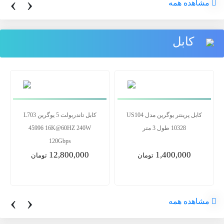
‹
›
مشاهده همه
کابل
کابل پرینتر یوگرین مدل US104
کابل تاندربولت 5 یوگرین L703
10328 طول 3 متر
45996 16K@60HZ 240W
120Gbps
12,800,000
1,400,000
تومان
تومان
‹
›
مشاهده همه