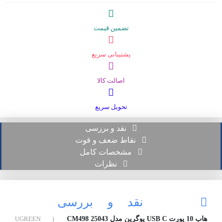
تضمین قیمت
پشتیبانی سریع
اصالت کالا
تحویل سریع
نقد و بررسی
نقاط ضعف و قوت
مشخصات کامل
نظرات
نقد و بررسی
هاب 10 پورت USB C یوگرین مدل CM498 25043
( UGREEN