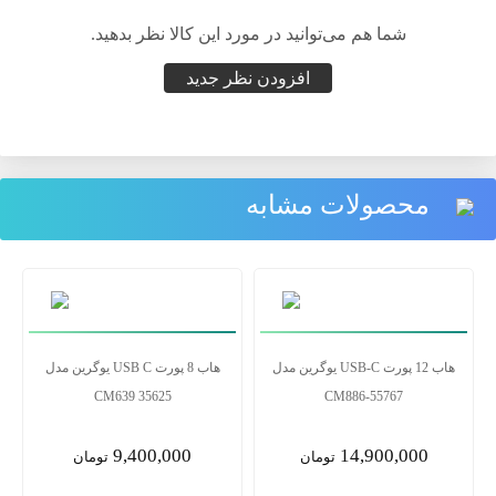
شما هم می‌توانید در مورد این کالا نظر بدهید.
افزودن نظر جدید
محصولات مشابه
هاب 12 پورت USB-C یوگرین مدل
هاب 8 پورت USB C یوگرین مدل
CM639 35625
CM886-55767
9,400,000
14,900,000
تومان
تومان