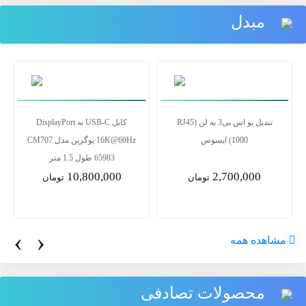
مبدل
تبدیل یو اس بی3 به لن RJ45)
کابل USB-C به DisplayPort
1000) ایسوس
16K@60Hz یوگرین مدل CM707
65983 طول 1.5 متر
10,800,000
2,700,000
تومان
تومان
‹
›
مشاهده همه
محصولات تصادفی