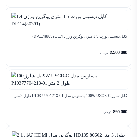
کابل دیسپلی پورت 1.5 متری یوگرین ورژن 1.4 DP114(80391)
2,500,000
تومان
کابل شارژ 100W USCB-C باسئوس مدل P10377704213-01 طول 2 متر
850,000
تومان