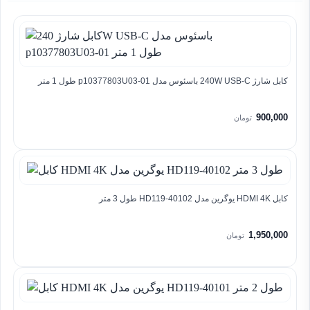
کابل شارژ 240W USB-C باسئوس مدل p10377803U03-01 طول 1 متر
900,000
تومان
کابل HDMI 4K یوگرین مدل HD119-40102 طول 3 متر
1,950,000
تومان