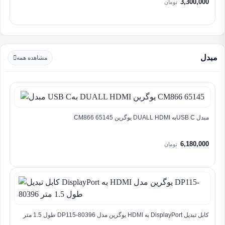
3,300,000
تومان
مبدل
مشاهده همه
مبدل USB Cبه DUALL HDMI یوگرین CM866 65145
6,180,000
تومان
کابل تبدیل DisplayPort به HDMI یوگرین مدل DP115-80396 طول 1.5 متر