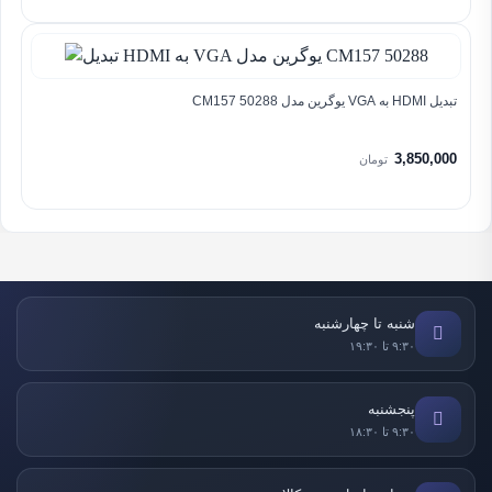
تبدیل HDMI به VGA یوگرین مدل CM157 50288
3,850,000
تومان
شنبه تا چهارشنبه
۹:۳۰ تا ۱۹:۳۰
پنجشنبه
۹:۳۰ تا ۱۸:۳۰