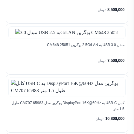
8,500,000
تومان
مبدل 3.0 USB به 2.5G/LAN یوگرین CM648 25051
7,500,000
تومان
کابل USB-C به DisplayPort 16K@60Hz یوگرین مدل CM707 65983 طول
1.5 متر
10,800,000
تومان