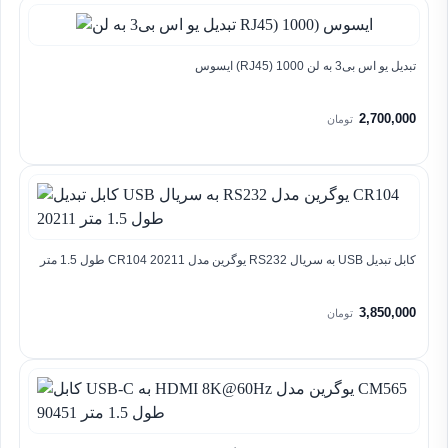
تبدیل یو اس بی3 به لن RJ45) 1000) ایسوس
2,700,000
تومان
کابل تبدیل USB به سریال RS232 یوگرین مدل CR104 20211 طول 1.5 متر
3,850,000
تومان