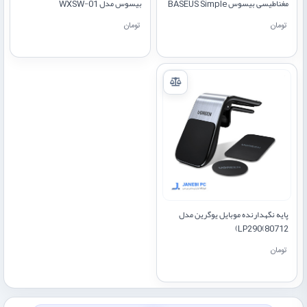
مغناطیسی بیسوس BASEUS Simple
بیسوس مدل WXSW-01
Magnetic Phone Charging
تومان
تومان
Stand Wireless Charger
CCJJ000001
پایه نگهدارنده موبایل یوگرین مدل
LP290(80712)
تومان