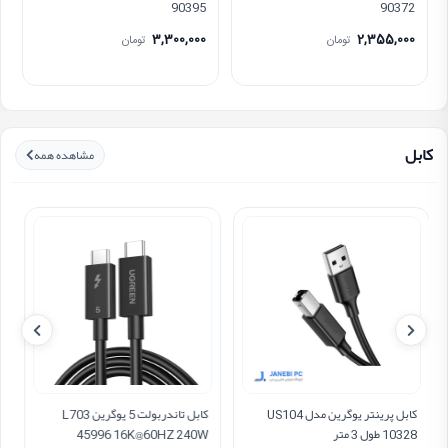
90395
90372
3,300,000
2,355,000
تومان
تومان
کابل
مشاهده همه
کابل پرینتر یوگرین مدل US104
کابل تاندربولت 5 یوگرین L703
10328 طول 3 متر
45996 16K@60HZ 240W