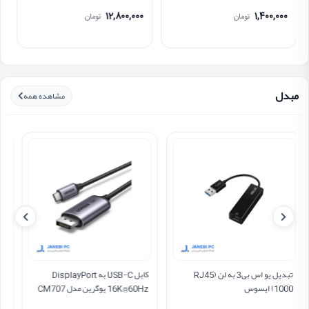
120Gbps
12,800,000
1,400,000
تومان
تومان
مبدل
مشاهده همه
تبدیل یو اس بی3 به لن RJ45)
کابل USB-C به DisplayPort
1000) ایسوس
16K@60Hz یوگرین مدل CM707
65983 طول 1.5 متر