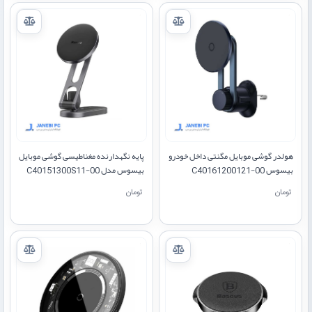
هولدر گوشی موبایل مگنتی داخل خودرو
پایه نگهدارنده مغناطیسی گوشی موبایل
بیسوس C40161200121-00
بیسوس مدل C40151300S11-00
T-Space Series
تومان
تومان