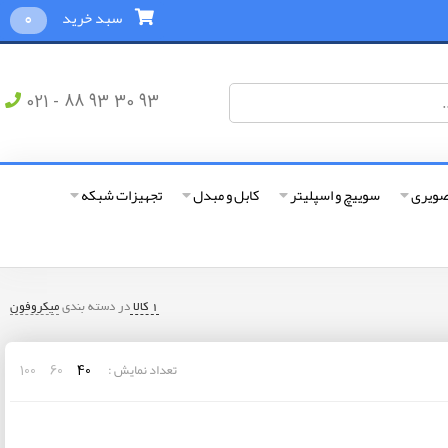
سبد خرید
0
021 - 88 93 30 93
صویری
سوییچ و اسپلیتر
کابل و مبدل
تجهیزات شبکه
1 کالا
در دسته بندي
میکروفون
تعداد نمایش :
100
60
40