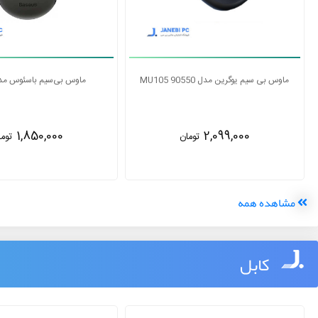
ماوس بی سیم لاجیتک مدل M185
ماوس بی سیم یوگرین مدل MU105 90550
2,090,000
تومان
2,099,000
توما
مشاهده همه
کابل