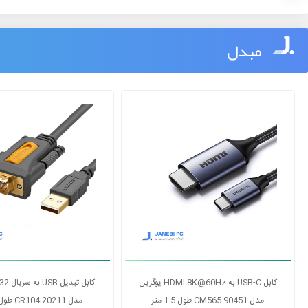
مبدل
تبدیل USB به HDMI یوگرین مدل CM679
25161
مدل CM565 90451 طول 1.5 متر