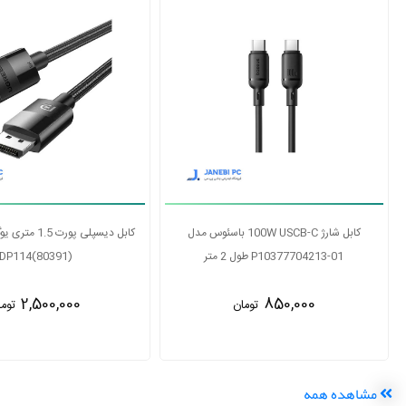
کابل 
کابل 2.1 HDMI یوگرین مدل HD135 80602
P10377704213-01 طول 2 متر
طول 3 متر
850,000
توما
6,500,000
تومان
مشاهده همه