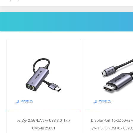
تبدیل یو اس بی3 به لن RJ45) 1000)
کابل USB-C به DisplayPort 16K@60Hz
ایسوس
یوگرین مدل CM707 65983 طول 1.5 متر