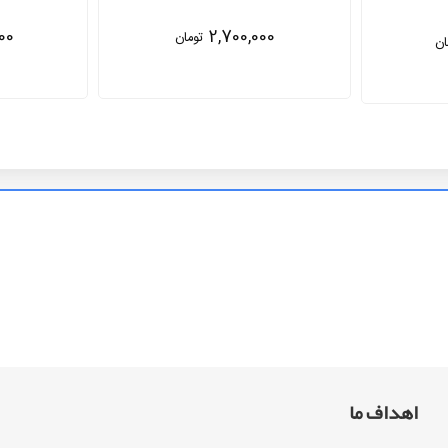
00
3,850,000
ان
تومان
اهداف ما