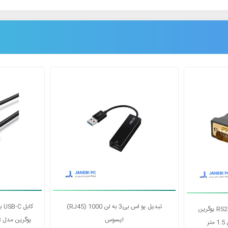
کابل USB-C به HDMI 8K@60Hz یوگرین
کابل تبدیل USB به سریال RS232 یوگرین
مدل CR104 20211 طول 1.5 متر