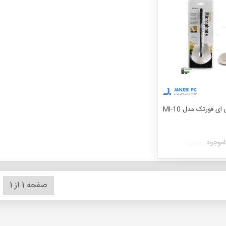
ی فورتک مدل MI-10
اموجود _____
صفحه 1 از 1