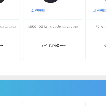
ماوس بی‌سیم باسئوس مدل F01A
ماوس بی سیم یوگرین
00
1,850,000
ن
تومان