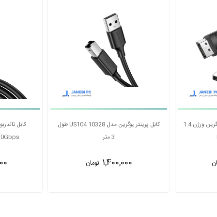
شارژ 100W USCB-C باسئوس مدل
کابل دیسپلی پورت 1.5 متری یوگرین ورژن 1.4
DP114(80391)
00
2,500,000
ن
تومان