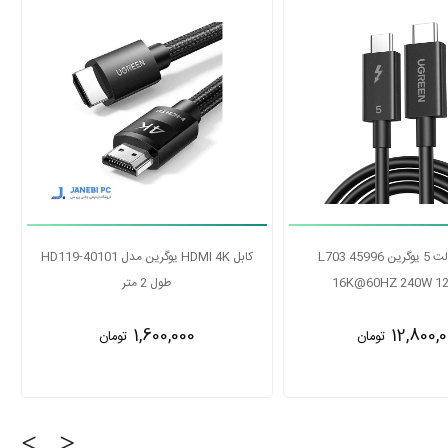
کابل پرینتر یوگرین مدل US104 10328 طول
کابل تاندربولت 5 یوگرین L703 45996
3 متر
16K@60HZ 240W 120Gbps
12,800,000
1,400,0
تومان
تومان
‹
›