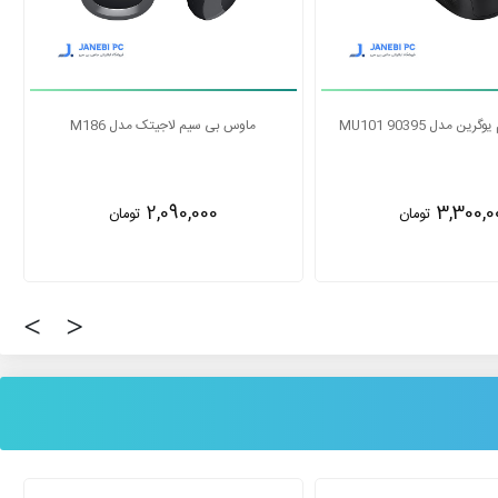
 مدل MU001 90372
ماوس بی سیم یوگرین مدل MU101 90395
3,300,000
2,355,0
تومان
تومان
‹
›