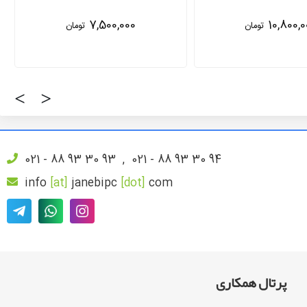
10,800,000
2,700,0
تومان
تومان
‹
›
021 - 88 93 30 93
,
021 - 88 93 30 94
info
[at]
janebipc
[dot]
com
پرتال همکاری