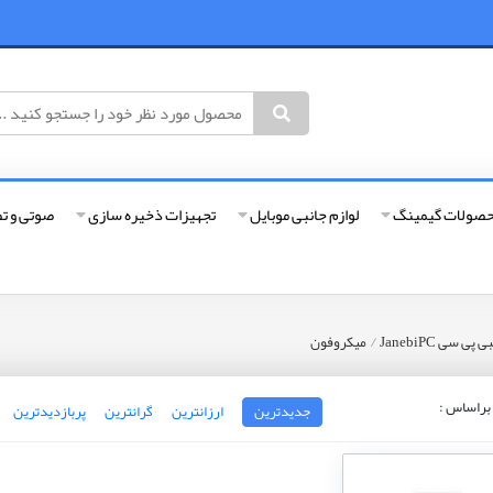
صولات گیمینگ
لوازم جانبی موبایل
تجهیزات ذخیره سازی
صوتی و ت
/
 سی JanebiPC
میکروفون
راساس :
جدیدترین
ارزانترین
گرانترین
پربازدیدترین