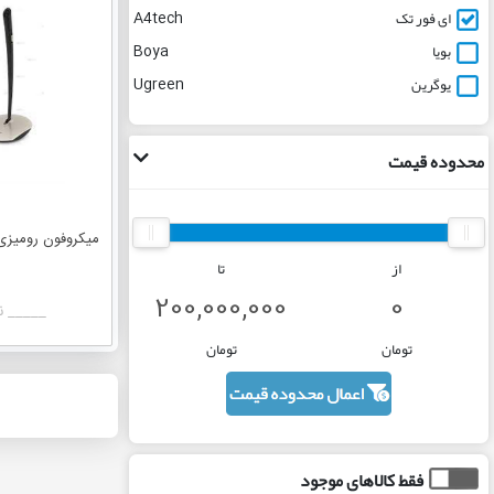
ای فور تک
A4tech
بویا
Boya
یوگرین
Ugreen
محدوده قیمت
میکروفون رومیزی ا
از
تا
_____ ن
تومان
تومان
فقط کالاهای موجود