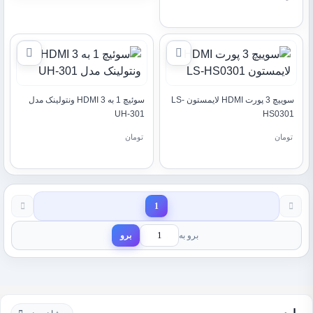
سوییچ 3 پورت HDMI لایمستون LS-
سوئیچ 1 به 3 HDMI ونتولینک مدل
UH-301
HS0301
تومان
تومان
1
برو به
برو