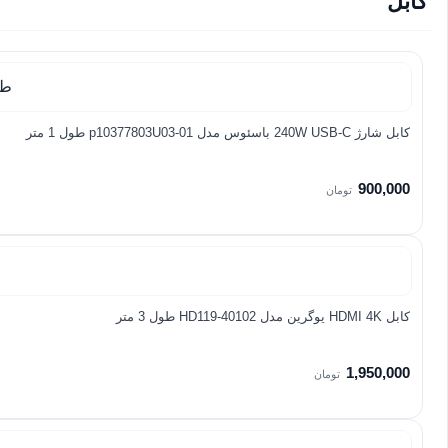
کابل
کابل شارژ 240W USB-C باسئوس مدل p10377803U03-01 طول 1 متر
900,000
تومان
کابل HDMI 4K یوگرین مدل HD119-40102 طول 3 متر
1,950,000
تومان