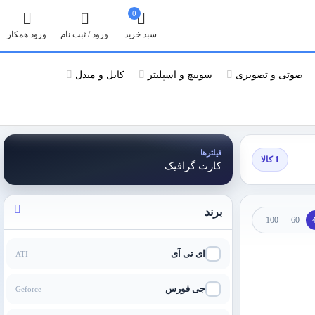
0
سبد خرید
ورود / ثبت نام
ورود همکار
صوتی و تصویری
سوییچ و اسپلیتر
کابل و مبدل
فیلترها
1 کالا
کارت گرافیک
برند
100
60
ای تی آی
ATI
جی فورس
Geforce