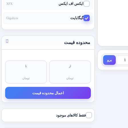
ایکس اف ایکس
XFX
گیگابایت
Gigabyte
محدوده قیمت
برو
از
تا
تومان
تومان
اعمال محدوده قیمت
فقط کالاهای موجود