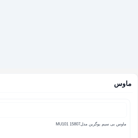
ماوس
ماوس بی سیم یوگرین مدلMU101 15807