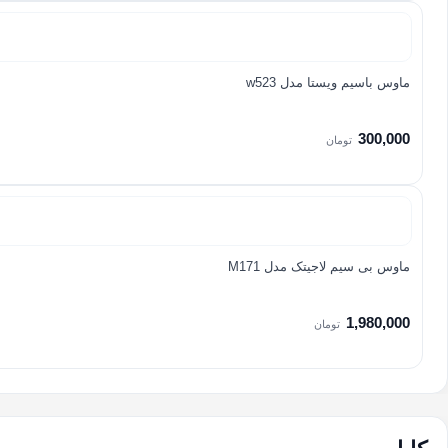
ماوس باسیم ویستا مدل w523
300,000
تومان
ماوس بی سیم لاجیتک مدل M171
1,980,000
تومان