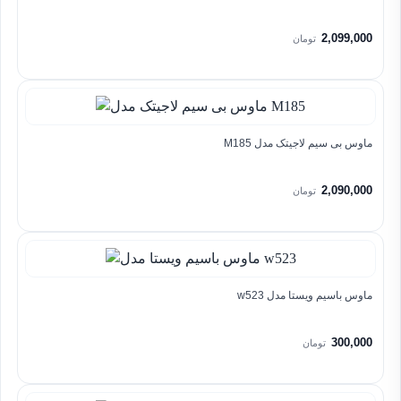
2,099,000
تومان
ماوس بی سیم لاجیتک مدل M185
2,090,000
تومان
ماوس باسیم ویستا مدل w523
300,000
تومان