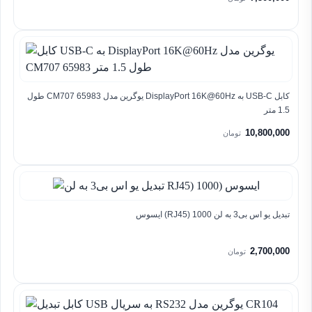
کابل USB-C به DisplayPort 16K@60Hz یوگرین مدل CM707 65983 طول
1.5 متر
10,800,000
تومان
تبدیل یو اس بی3 به لن RJ45) 1000) ایسوس
2,700,000
تومان