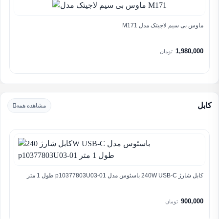
ماوس بی سیم لاجیتک مدل M171
1,980,000
تومان
کابل
مشاهده همه
کابل شارژ 240W USB-C باسئوس مدل p10377803U03-01 طول 1 متر
900,000
تومان