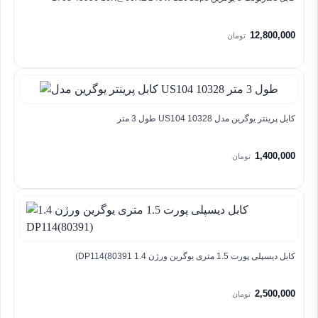
12,800,000
تومان
کابل پرینتر یوگرین مدل US104 10328 طول 3 متر
1,400,000
تومان
کابل دیسپلی پورت 1.5 متری یوگرین ورژن 1.4 DP114(80391)
2,500,000
تومان