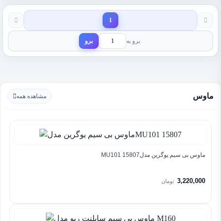
1
برو به
برو
ماوس
مشاهده همه
ماوس بی سیم یوگرین مدلMU101 15807
3,220,000
تومان