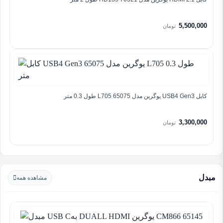
5,500,000
تومان
کابل USB4 Gen3 یوگرین مدل 65075 L705 طول 0.3 متر
3,300,000
تومان
مبدل
مشاهده همه