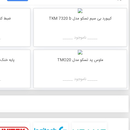
کیبورد بی سیم تسکو مدل TKM 7320 b
ضبط کنند
_____ ناموجود _____
_
ماوس پد تسکو مدل TMO20
پایه خنک کنن
_____ ناموجود _____
_