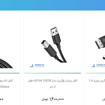
شارژ 100W USCB-C باسئوس مدل
کابل دیسپلی پورت 1.5 متری یوگرین ورژن 1.4
DP114(80391)
00
2,500,000
ن
تومان