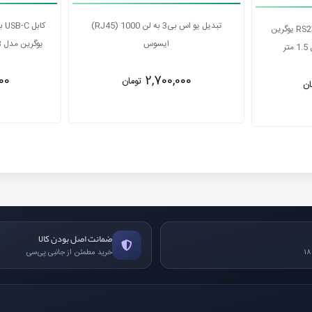
کابل USB-C به HDMI 8K@60Hz یوگرین
کابل تبدیل USB به سریال RS232 یوگرین
مدل CR104 20211 طول 1.5 متر
00
3,850,000
ان
تومان
ضمانت اصل بودن کالا
خرید مطمئن از جانبی پی‌سی