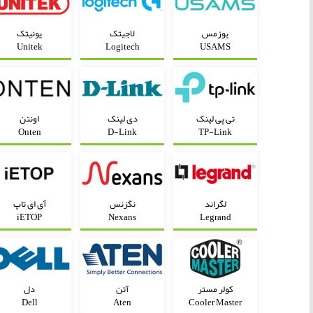
یوزمس
لاجیتک
یونیتک
Unitek
Logitech
USAMS
تی پی لینک
دی لینک
اونتن
Onten
D-Link
TP-Link
لگراند
نگزنس
آی ای تاپ
iETOP
Nexans
Legrand
کولر مستر
آتن
دل
Dell
Aten
Cooler Master