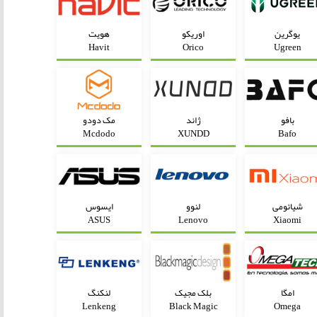
یوگرین
اوریکو
هویت
Havit
Orico
Ugreen
بافو
ژاند
مک دودو
Mcdodo
XUNDD
Bafo
شیائومی
لنوو
ایسوس
ASUS
Lenovo
Xiaomi
امگا
بلک مجیک
لنکنگ
Lenkeng
Black Magic
Omega