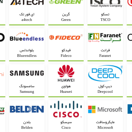
تسکو
گرین
ای فور تک
a4tech
Green
TSCO
فرانت
فیدکو
بلواندلس
Blueendless
Fideco
Faranet
دیپ کول
هواوی
سامسونگ
Samsung
Huawei
Deepcool
مایکروسافت
سیسکو
بلدن
Belden
Cisco
Microsoft