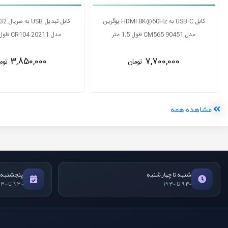
تبدیل USB به HDMI یوگرین مدل CM679
25161
مدل CM565 90451 طول 1.5 متر
7,700,000
5,500,000
تومان
توم
مشاهده همه
شنبه تا چهارشنبه
پنجشنبه
۹:۳۰ تا ۱۹:۳۰
۹:۳۰ تا ۱۸:۳۰