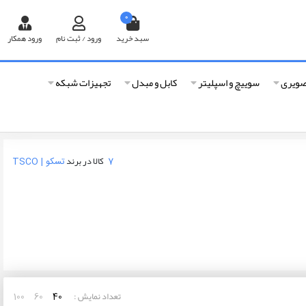
0
سبد خرید
ورود / ثبت نام
ورود همکار
صویری
سوییچ و اسپلیتر
کابل و مبدل
تجهیزات شبکه
کالا در برند
7
تسکو | TSCO
تعداد نمایش :
100
60
40