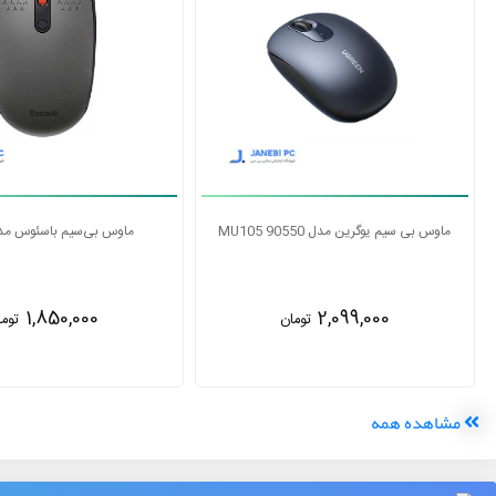
ماوس بی سیم لاجیتک مدل M185
ماوس بی سیم یوگرین مدل MU105 90550
2,090,000
تومان
2,099,000
توما
مشاهده همه