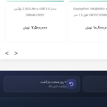
تبدیل یو اس بی3 به لن RJ45) 1000)
کابل USB-C به DisplayPort 16K@60Hz
ایسوس
یوگرین مدل CM707 65983 طول 1.5 متر
10,800,000
2,700,0
تومان
تومان
‹
›
۷ روز ضمانت بازگشت
بازگشت آسان کالا