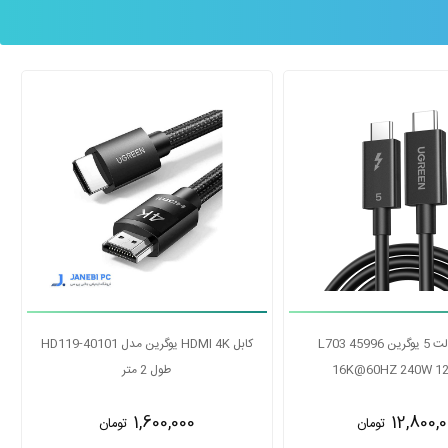
کابل پرینتر یوگرین مدل US104 10328 طول
کابل تاندربولت 5 یوگرین L703 45996
3 متر
16K@60HZ 240W 120Gbps
12,800,000
1,400,0
تومان
تومان