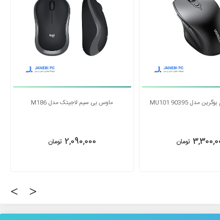
 مدل MU001 90372
ماوس بی سیم یوگرین مدل MU101 90395
3,300,000
2,355,0
تومان
تومان
‹
›