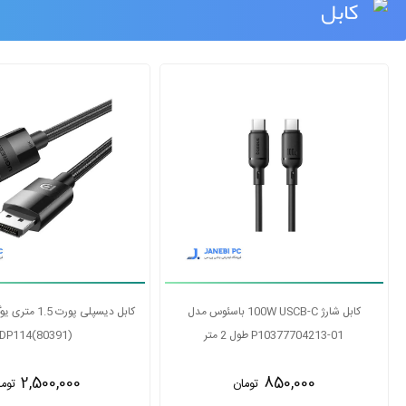
کابل
کابل 
کابل 2.1 HDMI یوگرین مدل HD135 80602
P10377704213-01 طول 2 متر
طول 3 متر
850,000
توما
6,500,000
تومان