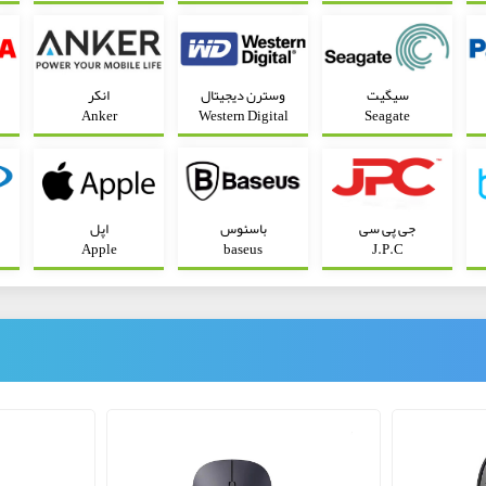
سیگیت
وسترن دیجیتال
انکر
Anker
Western Digital
Seagate
جی پی سی
باسئوس
اپل
Apple
baseus
J.P.C