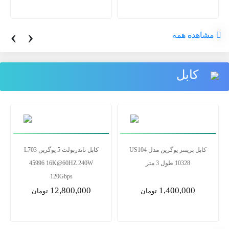
‹
›
مشاهده همه
کابل
کابل دیسپلی پورت 1.5 متری
کابل پرینتر یوگرین مدل US104
یوگرین ورژن 1.4 DP114(80391)
10328 طول 3 متر
1,400,000
2,500,000
تومان
تومان