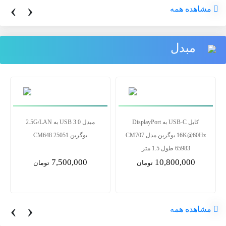
‹
›
مشاهده همه
مبدل
تبدیل یو اس بی3 به لن RJ45)
کابل USB-C به DisplayPort
1000) ایسوس
16K@60Hz یوگرین مدل CM707
65983 طول 1.5 متر
10,800,000
2,700,000
تومان
تومان
‹
›
مشاهده همه