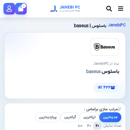
0
باسئوس | baseus
/
JanebiPC
برند در JanebiPC
باسئوس
baseus
436 کالا
مرتب سازی براساس :
جدیدترین
ارزانترین
گرانترین
پربازدیدترین
تعداد نمایش :
40
60
100