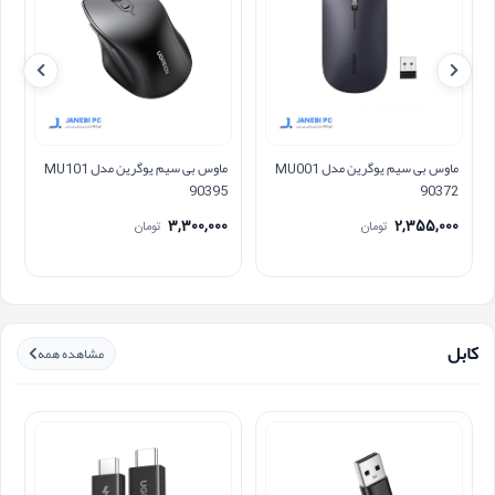
ماوس بی سیم یوگرین مدل MU001
ماوس بی سیم یوگرین مدل MU101
90395
90372
3,300,000
2,355,000
تومان
تومان
کابل
مشاهده همه