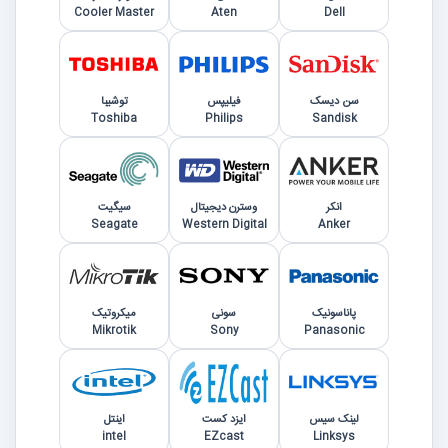
Cooler Master
Aten
Dell
سن دیسک
فیلیپس
توشیبا
Toshiba
Philips
Sandisk
انکر
وسترن دیجیتال
سیگیت
Seagate
Western Digital
Anker
پاناسونیک
سونی
میکروتیک
Mikrotik
Sony
Panasonic
لینک سیس
ایزد کست
اینتل
intel
EZcast
Linksys