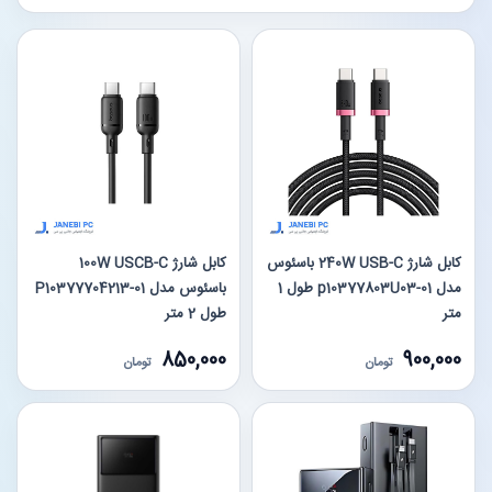
کابل شارژ 240W USB-C باسئوس
کابل شارژ 100W USCB-C
مدل p10377803U03-01 طول 1
باسئوس مدل P10377704213-01
متر
طول 2 متر
850,000
900,000
تومان
تومان