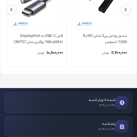
تبدیل یو اس بی3 به لن RJ45)
کابل USB-C به DisplayPort
1000) ایسوس
16K@60Hz یوگرین مدل CM707
65983 طول 1.5 متر
10,800,000
2,700,000
تومان
تومان
شنبه تا چهارشنبه
۹:۳۰ تا ۱۹:۳۰
پنجشنبه
۹:۳۰ تا ۱۸:۳۰