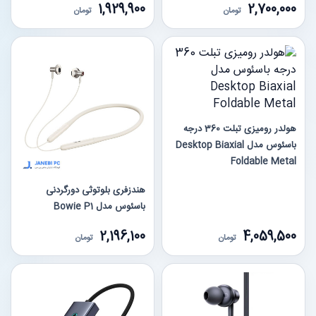
1,929,900
2,700,000
تومان
تومان
هولدر رومیزی تبلت 360 درجه
باسئوس مدل Desktop Biaxial
Foldable Metal
هندزفری بلوتوثی دورگردنی
باسئوس مدل Bowie P1
2,196,100
4,059,500
تومان
تومان