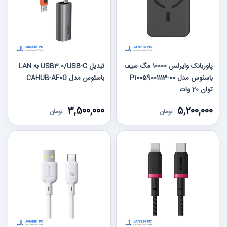
پاوربانک وایرلس 10000 مگ سیف
تبدیل USB3.0/USB-C به LAN
باسئوس مدل P10059001113-00
باسئوس مدل CAHUB-AF0G
توان 20 وات
3,500,000
5,200,000
تومان
تومان