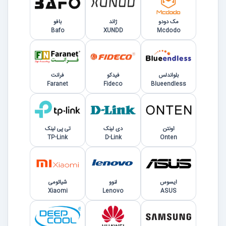
مک دودو
ژاند
بافو
Bafo
XUNDD
Mcdodo
بلواندلس
فیدکو
فرانت
Faranet
Fideco
Blueendless
اونتن
دی لینک
تی پی لینک
TP-Link
D-Link
Onten
ایسوس
لنوو
شیائومی
Xiaomi
Lenovo
ASUS