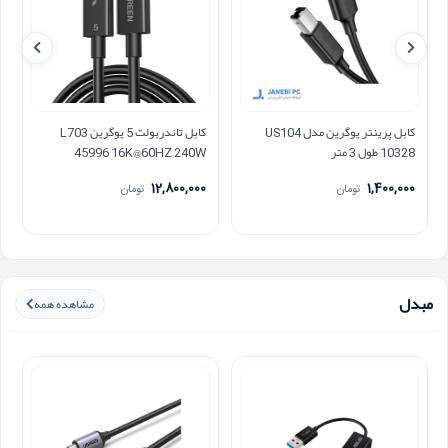
کابل پرینتر یوگرین مدل US104
کابل تاندربولت 5 یوگرین L703
10328 طول 3 متر
45996 16K@60HZ 240W
120Gbps
12,800,000
1,400,000
تومان
تومان
مبدل
مشاهده همه