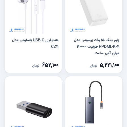
پاور بانک 15 وات بیسوس مدل
هندزفری USB-C باسئوس مدل
PPDML-K02 ظرفیت 30000
CZ11
میلی آمپر ساعت
652,100
5,221,100
تومان
تومان