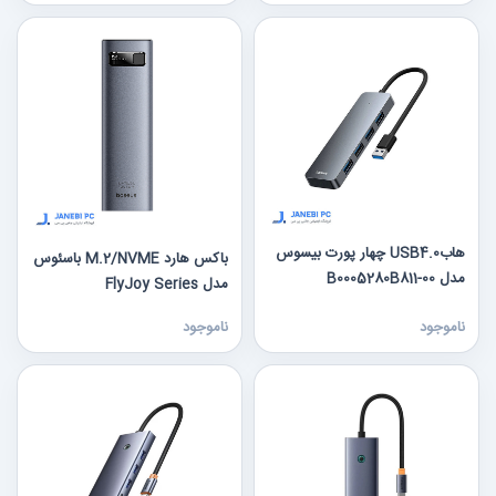
هابUSB4.0 چهار پورت بیسوس
باکس هارد M.2/NVME باسئوس
مدل B0005280B811-00
مدل FlyJoy Series
ناموجود
ناموجود