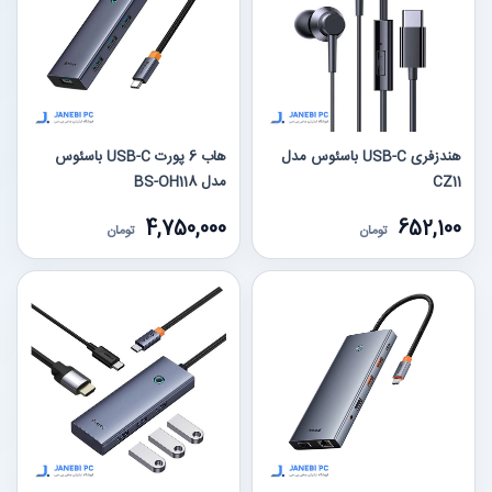
هندزفری USB-C باسئوس مدل
هاب 6 پورت USB-C باسئوس
CZ11
مدل BS-OH118
4,750,000
652,100
تومان
تومان