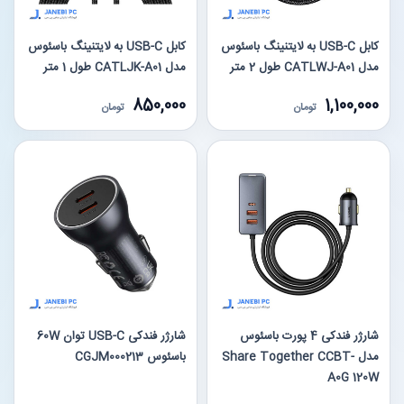
کابل USB-C به لایتنینگ باسئوس
کابل USB-C به لایتنینگ باسئوس
مدل CATLWJ-A01 طول 2 متر
مدل CATLJK-A01 طول 1 متر
850,000
1,100,000
تومان
تومان
شارژر فندکی 4 پورت باسئوس
شارژر فندکی USB-C توان 60W
مدل Share Together CCBT-
باسئوس CGJM000213
A0G 120W