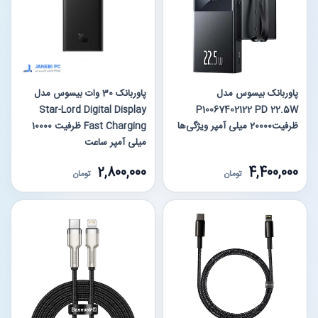
پاوربانک بیسوس مدل
پاوربانک 30 وات بیسوس مدل
Star-Lord Digital Display
P10067402122 PD 22.5W
ظرفیت20000 میلی آمپر ویژگی‌ها
Fast Charging ظرفیت 10000
میلی آمپر ساعت
2,800,000
4,400,000
تومان
تومان