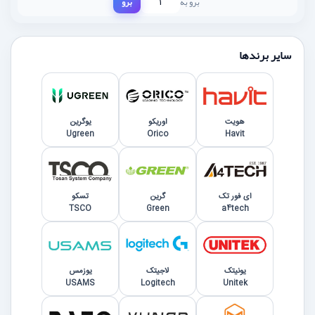
برو به
برو
سایر برندها
هویت
اوریکو
یوگرین
Ugreen
Orico
Havit
ای فور تک
گرین
تسکو
TSCO
Green
a4tech
یونیتک
لاجیتک
یوزمس
USAMS
Logitech
Unitek