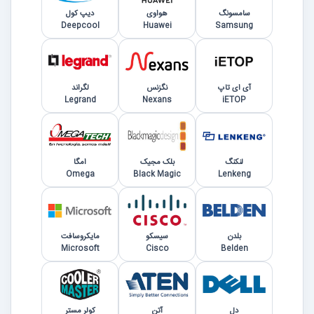
سامسونگ
هواوی
دیپ کول
Deepcool
Huawei
Samsung
آی ای تاپ
نگزنس
لگراند
Legrand
Nexans
iETOP
لنکنگ
بلک مجیک
امگا
Omega
Black Magic
Lenkeng
بلدن
سیسکو
مایکروسافت
Microsoft
Cisco
Belden
دل
آتن
کولر مستر