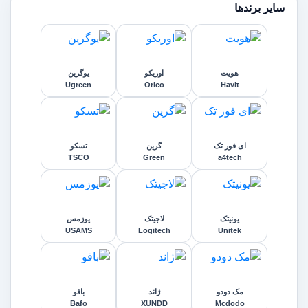
سایر برندها
هویت
اوریکو
یوگرین
Ugreen
Orico
Havit
ای فور تک
گرین
تسکو
TSCO
Green
a4tech
یونیتک
لاجیتک
یوزمس
USAMS
Logitech
Unitek
مک دودو
ژاند
بافو
Bafo
XUNDD
Mcdodo