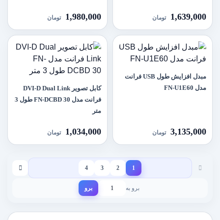
1,980,000
1,639,000
تومان
تومان
مبدل افزایش طول USB فرانت
مدل FN-U1E60
کابل تصویر DVI-D Dual Link
فرانت مدل FN-DCBD 30 طول 3
متر
1,034,000
3,135,000
تومان
تومان
4
3
2
1
برو به
برو