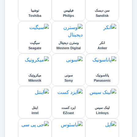
سن دیسک
فیلیپس
توشیبا
Toshiba
Philips
Sandisk
انکر
وسترن دیجیتال
سیگیت
Seagate
Western Digital
Anker
پاناسونیک
سونی
میکروتیک
Mikrotik
Sony
Panasonic
لینک سیس
ایزد کست
اینتل
intel
EZcast
Linksys