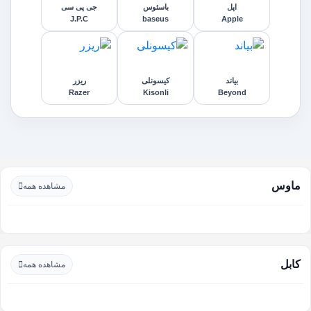
اپل
باسئوس
جی پی سی
J.P.C
baseus
Apple
بیاند
کیسونلی
ریزر
Razer
Kisonli
Beyond
ماوس
مشاهده همه
کابل
مشاهده همه