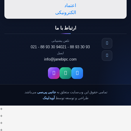
ارتباط با ما
تلفن پشتیبانی
021 - 88 93 30 94
021 - 88 93 30 93
ایمیل
info@janebipc.com
تمامی حقوق این وب‌سایت متعلق به
جانبی پی‌سی
می‌باشد.
طراحی و توسعه توسط
آویدلینک
+
+
+
+