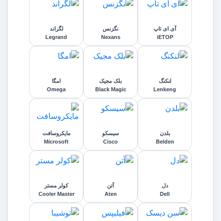
آی ای تاپ
نگزنس
لگراند
Legrand
Nexans
iETOP
لنکنگ
بلک مجیک
امگا
Omega
Black Magic
Lenkeng
بلدن
سیسکو
مایکروسافت
Microsoft
Cisco
Belden
دل
آتن
کولر مستر
Cooler Master
Aten
Dell