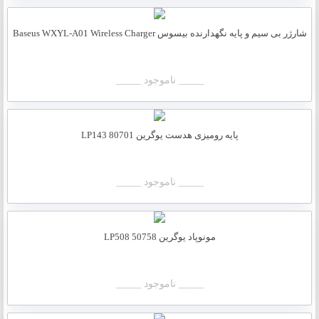
شارژر بی سیم و پایه نگهدارنده بیسوس Baseus WXYL-A01 Wireless Charger
_____ ناموجود _____
پایه رومیزی هدست یوگرین 80701 LP143
_____ ناموجود _____
مونوپاد یوگرین LP508 50758
_____ ناموجود _____