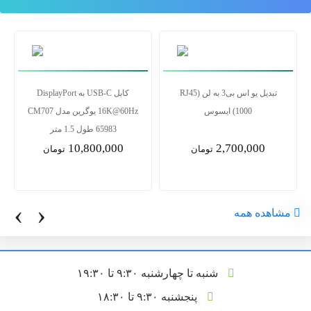
تبدیل یو اس بی3 به لن RJ45)
کابل USB-C به DisplayPort
1000) ایسوس
16K@60Hz یوگرین مدل CM707
65983 طول 1.5 متر
10,800,000
2,700,000
تومان
تومان
‹
›
مشاهده همه
شنبه تا چهارشنبه ۹:۳۰ تا ۱۹:۳۰
پنجشنبه ۹:۳۰ تا ۱۸:۳۰