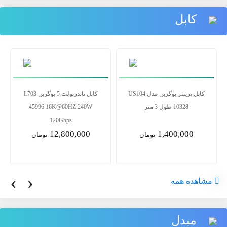
کابل
کابل پرینتر یوگرین مدل US104
کابل تاندربولت 5 یوگرین L703
10328 طول 3 متر
45996 16K@60HZ 240W
120Gbps
12,800,000
1,400,000
تومان
تومان
‹
›
مشاهده همه
مبدل