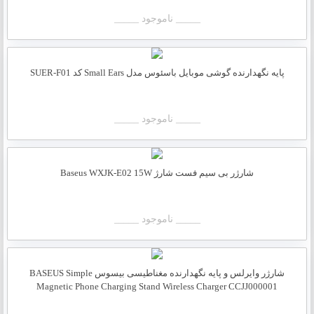
_____ ناموجود _____
پایه نگهدارنده گوشی موبایل باسئوس مدل Small Ears کد SUER-F01
_____ ناموجود _____
شارژر بی سیم فست شارژ Baseus WXJK-E02 15W
_____ ناموجود _____
شارژر وایرلس و پایه نگهدارنده مغناطیسی بیسوس BASEUS Simple
Magnetic Phone Charging Stand Wireless Charger CCJJ000001