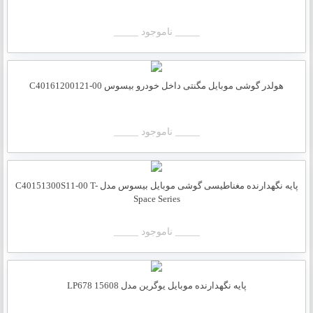
_____ ناموجود _____
هولدر گوشی موبایل مگنتی داخل خودرو بیسوس C40161200121-00
_____ ناموجود _____
پایه نگهدارنده مغناطیسی گوشی موبایل بیسوس مدل C40151300S11-00 T-
Space Series
_____ ناموجود _____
پایه نگهدارنده موبایل یوگرین مدل LP678 15608