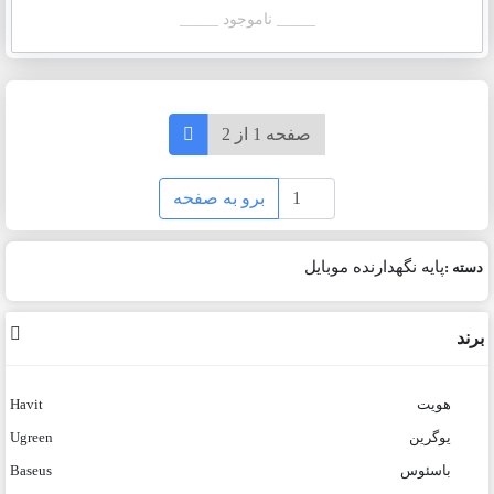
_____ ناموجود _____
صفحه 1 از 2
برو به صفحه
پایه نگهدارنده موبایل
دسته :
برند
هویت
Havit
یوگرین
Ugreen
باسئوس
Baseus