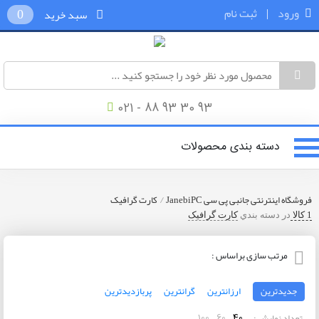
ورود
|
ثبت نام
سبد خرید
0
021 - 88 93 30 93
دسته بندی محصولات
/
فروشگاه اینترنتی جانبی پی سی JanebiPC
کارت گرافیک
1 کالا
در دسته بندي
کارت گرافیک
مرتب سازی براساس :
جدیدترین
ارزانترین
گرانترین
پربازدیدترین
تعداد نمایش :
100
60
40