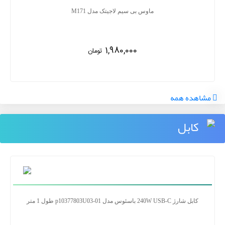
ماوس بی سیم لاجیتک مدل M171
1,980,000
تومان
مشاهده همه
کابل
کابل شارژ 240W USB-C باسئوس مدل p10377803U03-01 طول 1 متر