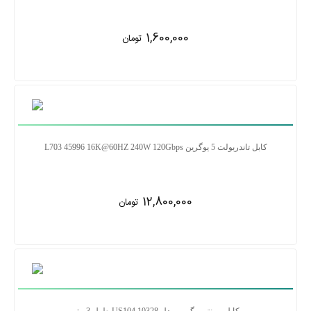
1,600,000
تومان
کابل تاندربولت 5 یوگرین L703 45996 16K@60HZ 240W 120Gbps
12,800,000
تومان
کابل پرینتر یوگرین مدل US104 10328 طول 3 متر