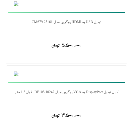
تبدیل USB به HDMI یوگرین مدل CM679 25161
5,500,000
تومان
کابل تبدیل DisplayPort به VGA یوگرین مدل DP105 10247 طول 1.5 متر
3,500,000
تومان