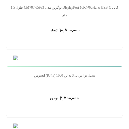
کابل USB-C به DisplayPort 16K@60Hz یوگرین مدل CM707 65983 طول 1.5
متر
10,800,000
تومان
تبدیل یو اس بی3 به لن RJ45) 1000) ایسوس
2,700,000
تومان