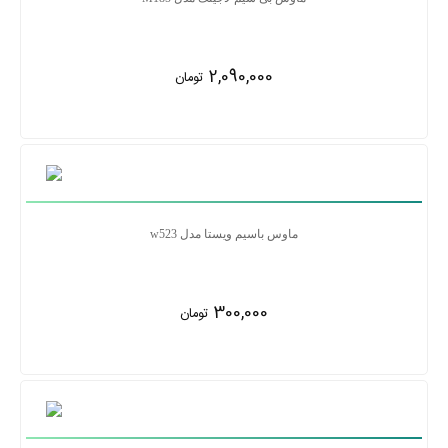
2,090,000
تومان
ماوس باسیم ویستا مدل w523
300,000
تومان