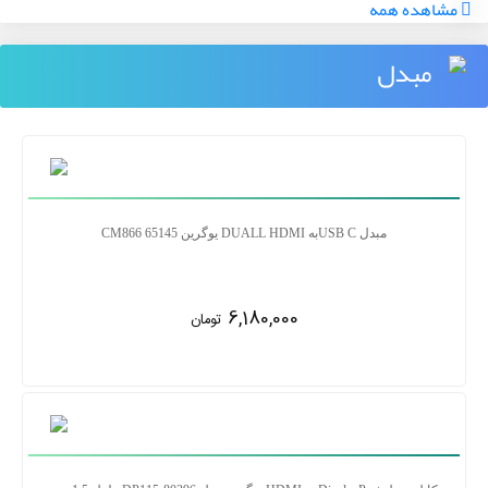
مشاهده همه
مبدل
مبدل USB Cبه DUALL HDMI یوگرین CM866 65145
6,180,000
تومان