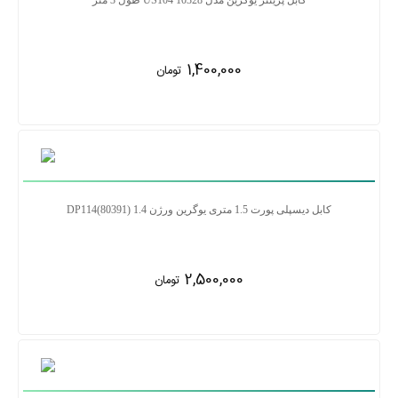
1,400,000
تومان
کابل دیسپلی پورت 1.5 متری یوگرین ورژن 1.4 DP114(80391)
2,500,000
تومان