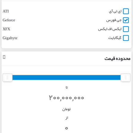
ای تی آی
ATI
جی فورس
Geforce
ایکس اف ایکس
XFX
گیگابایت
Gigabyte
محدوده قیمت
تا
تومان
از