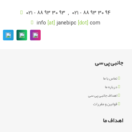
021 - 88 93 30 93
,
021 - 88 93 30 94
info
[at]
janebipc
[dot]
com
جانبی پی سی
تماس با ما
درباره ما
اهداف جانبی پی سی
قوانین و مقررات
اهداف ما