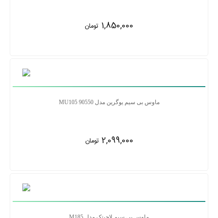
1,850,000
تومان
ماوس بی سیم یوگرین مدل MU105 90550
2,099,000
تومان
ماوس بی سیم لاجیتک مدل M185