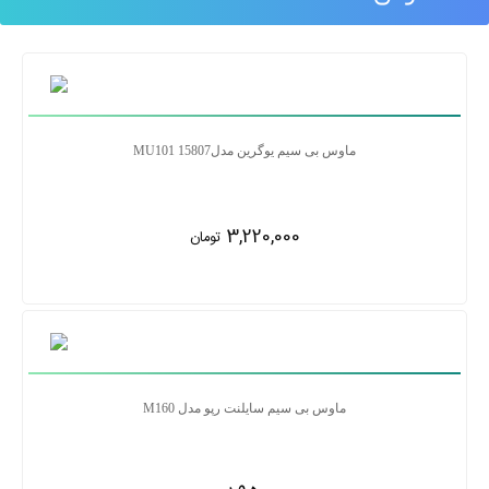
ماوس بی سیم یوگرین مدلMU101 15807
3,220,000
تومان
ماوس بی سیم سایلنت رپو مدل M160