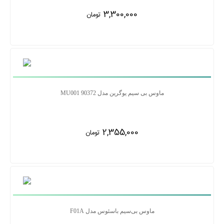
3,300,000
تومان
ماوس بی سیم یوگرین مدل MU001 90372
2,355,000
تومان
ماوس بی‌سیم باسئوس مدل F01A