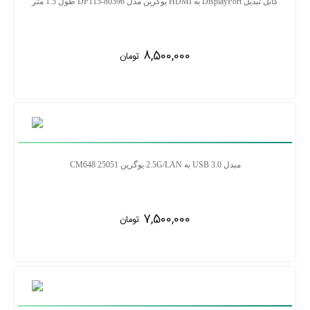
کابل تبدیل DisplayPort به HDMI یوگرین مدل DP115-80396 طول 1.5 متر
8,500,000
تومان
مبدل 3.0 USB به 2.5G/LAN یوگرین CM648 25051
7,500,000
تومان