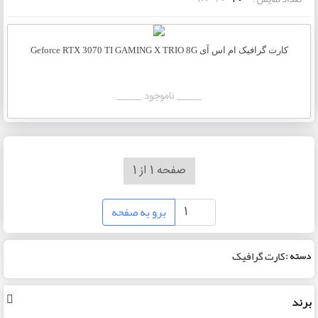
کارت گرافیک ام اس آی Geforce RTX 3070 TI GAMING X TRIO 8G
_____ ناموجود _____
صفحه 1 از 1
برو به صفحه
کارت گرافیک
دسته :
برند