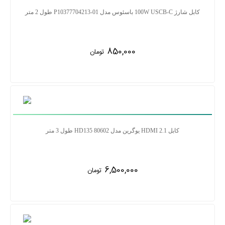
کابل شارژ 100W USCB-C باسئوس مدل P10377704213-01 طول 2 متر
850,000
تومان
کابل 2.1 HDMI یوگرین مدل HD135 80602 طول 3 متر
6,500,000
تومان