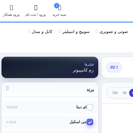
0
سبد خرید
ورود / ثبت نام
ورود همکار
صوتی و تصویری
سوییچ و اسپلیتر
کابل و مبدل
فیلترها
2 کالا
رم کامپیوتر
برند
100
60
ای دیتا
ADATA
جی اسکیل
G Skill