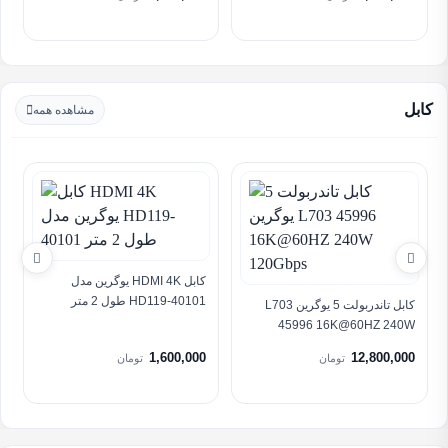
کابل
مشاهده همه
کابل HDMI 4K یوگرین مدل
HD119-40101 طول 2 متر
کابل تاندربولت 5 یوگرین L703
45996 16K@60HZ 240W
120Gbps
1,600,000
12,800,000
تومان
تومان