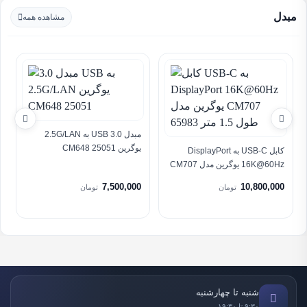
مبدل
مشاهده همه
مبدل 3.0 USB به 2.5G/LAN
یوگرین CM648 25051
کابل USB-C به DisplayPort
16K@60Hz یوگرین مدل CM707
65983 طول 1.5 متر
7,500,000
10,800,000
تومان
تومان
شنبه تا چهارشنبه
۹:۳۰ تا ۱۹:۳۰