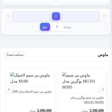
1
برو به
برو
ماوس
مشاهده همه
ماوس بی سیم لاجیتک مدل M186
ماوس بی سیم یوگرین مدل
MU101 90395
2,090,000
3,300,000
تومان
تومان