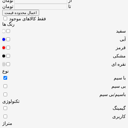
از
تومان
تا
تومان
اعمال محدوده قیمت
فقط کالاهای موجود
رنگ ها
سفید
آبی
قرمز
مشکی
نقره ای
نوع
با سیم
بی سیم
باسیم/بی سیم
تکنولوژی
گیمینگ
کاربری
متراژ