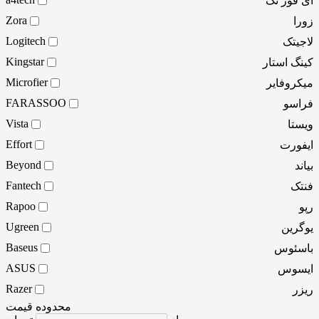
ای فور تک
Zora
زورا
Logitech
لاجیتک
Kingstar
کینگ استار
Microfier
میکروفایر
FARASSOO
فراسو
Vista
ویستا
Effort
ایفورت
Beyond
بیاند
Fantech
فنتک
Rapoo
رپو
Ugreen
یوگرین
Baseus
باسئوس
ASUS
ایسوس
Razer
ریزر
محدوده قیمت