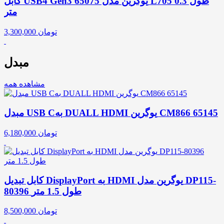
کابل USB4 Gen3 یوگرین مدل 65075 L705 طول 0.3
متر
تومان
3,300,000
مبدل
مشاهده همه
مبدل USB Cبه DUALL HDMI یوگرین CM866 65145
تومان
6,180,000
کابل تبدیل DisplayPort به HDMI یوگرین مدل DP115-
80396 طول 1.5 متر
تومان
8,500,000