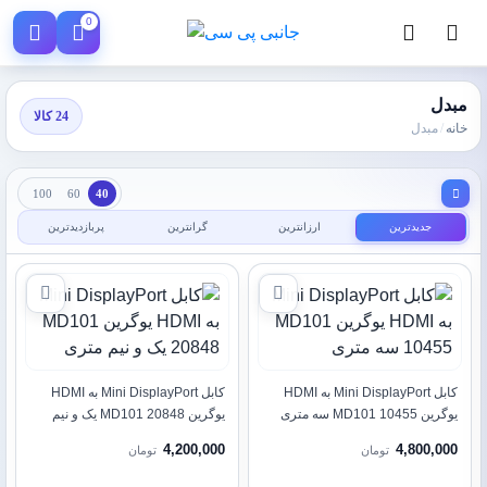
0
مبدل
24 کالا
خانه
/
مبدل
100
60
40
جدیدترین
ارزانترین
گرانترین
پربازدیدترین
کابل Mini DisplayPort به HDMI
کابل Mini DisplayPort به HDMI
یوگرین MD101 10455 سه متری
یوگرین MD101 20848 یک و نیم
متری
4,200,000
4,800,000
تومان
تومان