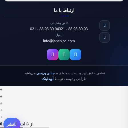
ارتباط با ما
تلفن پشتیبانی
021 - 88 93 30 94
021 - 88 93 30 93
ایمیل
info@janebipc.com
تمامی حقوق این وب‌سایت متعلق به
جانبی پی‌سی
می‌باشد.
طراحی و توسعه توسط
آویدلینک
+
+
+
+
+
از ۵ انتخاب شده
0
فیلتر