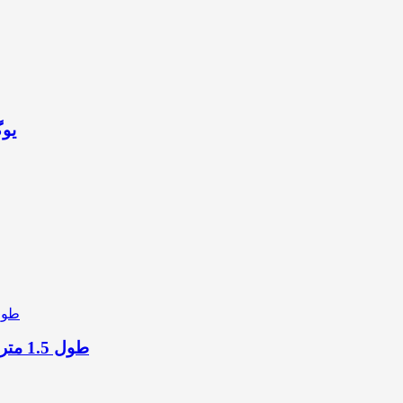
مبدل male
کابل تبدیل HDMI به DVI-D یوگرین مدل 11150 HD106 طول 1.5 متر