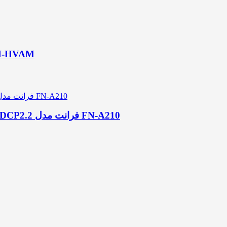
مبدل HDMI به VGA همراه با انتقال صدا فر
مبدل ادغام کننده صدا وتصویر HDMI 2.0b پشتیبانی از HDCP2.2 فرانت مدل FN-A210