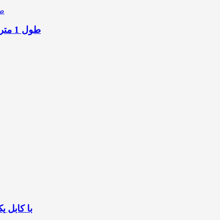
کابل تبدیل HDMI به DVI-D یوگرین مدل HD106 30116 طول 1 متر
مبدل HDMI بیسوس 1331105111-01