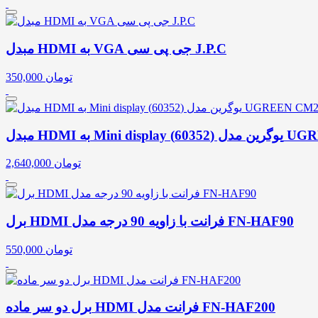
مبدل HDMI به VGA جی پی سی J.P.C
تومان
350,000
6035) UGREEN CM239
تومان
2,640,000
برل HDMI فرانت با زاویه 90 درجه مدل FN-HAF90
تومان
550,000
برل دو سر ماده HDMI فرانت مدل FN-HAF200