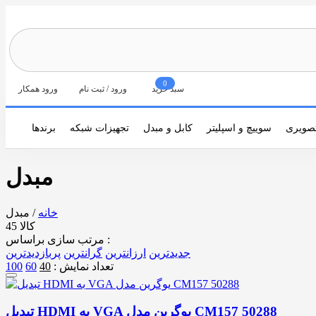
0
سبد خرید
ورود / ثبت نام
ورود همکار
صویری
سوییچ و اسپلیتر
کابل و مبدل
تجهیزات شبکه
برندها
مبدل
خانه
/
مبدل
45 کالا
مرتب سازی براساس :
جدیدترین
ارزانترین
گرانترین
پربازدیدترین
تعداد نمایش :
40
60
100
تبدیل HDMI به VGA یوگرین مدل CM157 50288