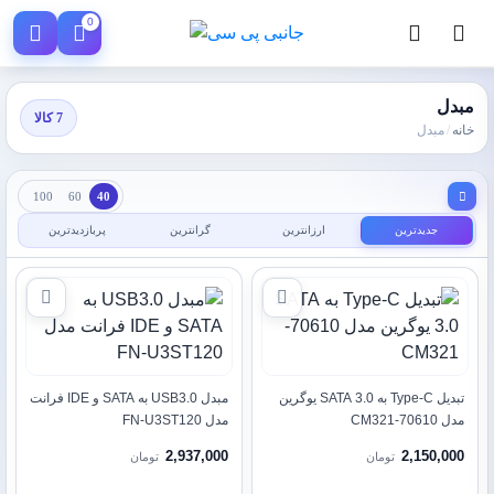
0
مبدل
7 کالا
خانه
/
مبدل
100
60
40
جدیدترین
ارزانترین
گرانترین
پربازدیدترین
تبدیل Type-C به SATA 3.0 یوگرین
مبدل USB3.0 به SATA و IDE فرانت
مدل 70610-CM321
مدل FN-U3ST120
2,937,000
2,150,000
تومان
تومان