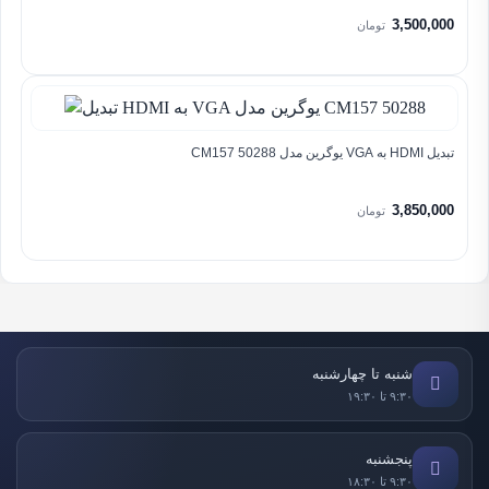
3,500,000
تومان
تبدیل HDMI به VGA یوگرین مدل CM157 50288
3,850,000
تومان
شنبه تا چهارشنبه
۹:۳۰ تا ۱۹:۳۰
پنجشنبه
۹:۳۰ تا ۱۸:۳۰