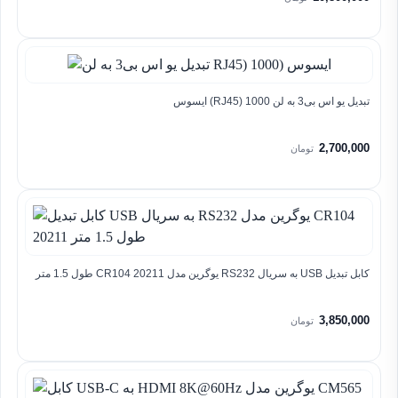
تبدیل یو اس بی3 به لن RJ45) 1000) ایسوس
2,700,000
تومان
کابل تبدیل USB به سریال RS232 یوگرین مدل CR104 20211 طول 1.5 متر
3,850,000
تومان