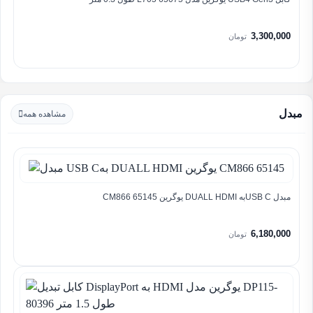
3,300,000
تومان
مبدل
مشاهده همه
مبدل USB Cبه DUALL HDMI یوگرین CM866 65145
6,180,000
تومان