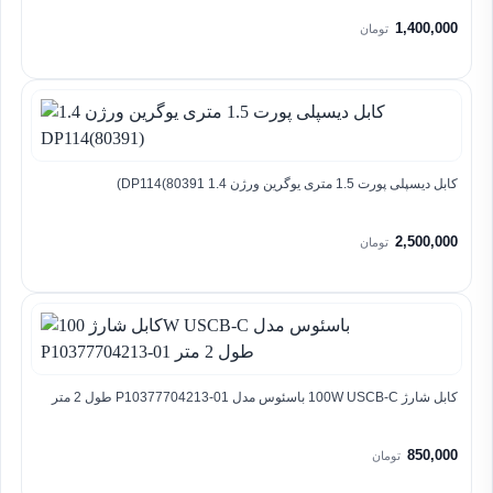
1,400,000
تومان
کابل دیسپلی پورت 1.5 متری یوگرین ورژن 1.4 DP114(80391)
2,500,000
تومان
کابل شارژ 100W USCB-C باسئوس مدل P10377704213-01 طول 2 متر
850,000
تومان