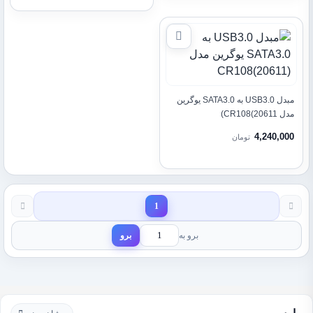
مبدل USB3.0 به SATA3.0 یوگرین
مدل CR108(20611)
4,240,000
تومان
1
برو به
برو