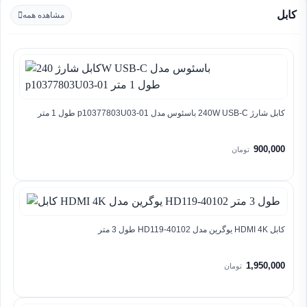
کابل
مشاهده همه
کابل شارژ 240W USB-C باسئوس مدل p10377803U03-01 طول 1 متر
900,000
تومان
کابل HDMI 4K یوگرین مدل HD119-40102 طول 3 متر
1,950,000
تومان