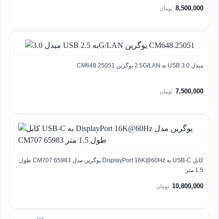
8,500,000
تومان
مبدل 3.0 USB به 2.5G/LAN یوگرین CM648 25051
7,500,000
تومان
کابل USB-C به DisplayPort 16K@60Hz یوگرین مدل CM707 65983 طول
1.5 متر
10,800,000
تومان