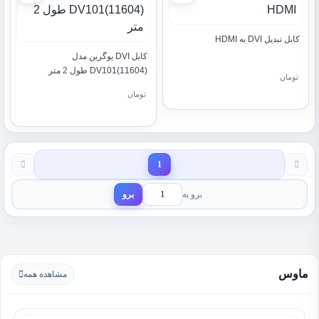
کابل تبدیل DVI به HDMI
کابل DVI یوگرین مدل
(11604)DV101 طول 2 متر
تومان
تومان
1
برو به
برو
ماوس
مشاهده همه