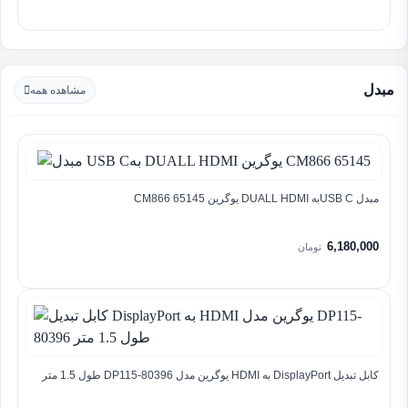
مبدل
مشاهده همه
مبدل USB Cبه DUALL HDMI یوگرین CM866 65145
6,180,000
تومان
کابل تبدیل DisplayPort به HDMI یوگرین مدل DP115-80396 طول 1.5 متر