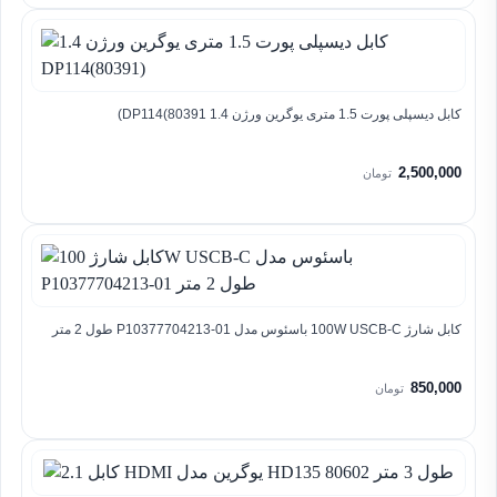
کابل دیسپلی پورت 1.5 متری یوگرین ورژن 1.4 DP114(80391)
2,500,000
تومان
کابل شارژ 100W USCB-C باسئوس مدل P10377704213-01 طول 2 متر
850,000
تومان