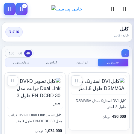
0
کابل
16 کالا
خانه
/
کابل
100
60
40
جدیدترین
ارزانترین
گرانترین
پربازدیدترین
کابل DVI استارتک مدل DSMM6A
طول 1.8متر
کابل تصویر DVI-D Dual Link فرانت
490,000
تومان
مدل FN-DCBD 30 طول 3 متر
1,034,000
تومان