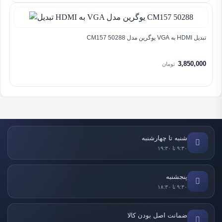
تبدیل HDMI به VGA یوگرین مدل CM157 50288
3,850,000
تومان
شنبه تا چهارشنبه
۹:۳۰ تا ۱۹:۳۰
پنجشنبه
۹:۳۰ تا ۱۸:۳۰
ضمانت اصل بودن کالا