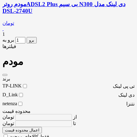
مودم روترADSL2 Plus بی سیم N300 دی لینک مدل
DSL-2740U
تومان
1
برو به
برو
فیلترها
مودم
برند
TP-LINK
تی پی لینک
D_Link
دی لینک
netenza
نتنزا
محدوده قیمت
از
تومان
تا
تومان
اعمال محدوده قیمت
فقط کالاهای موجود