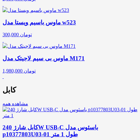
ماوس باسیم ویستا مدل w523
تومان
300,000
ماوس بی سیم لاجیتک مدل M171
تومان
1,980,000
کابل
مشاهده همه
کابل شارژ 240W USB-C باسئوس مدل
p10377803U03-01 طول 1 متر