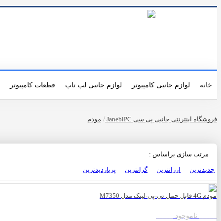
ورود
|
ثبت نام
خانه
لوازم جانبی کامپیوتر
لوازم جانبی لپ تاپ
قطعات کامپیوتر
/
فروشگاه اینترنتی جانبی پی سی JanebiPC
مودم
مرتب سازی براساس :
جدیدترین
ارزانترین
گرانترین
پربازدیدترین
مودم 4G قابل حمل تی-پی-لینک مدل M7350
_____ ناموجود _____