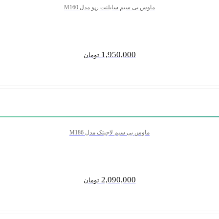
ماوس بی سیم سایلنت رپو مدل M160
1,950,000
تومان
ماوس بی سیم لاجیتک مدل M186
2,090,000
تومان