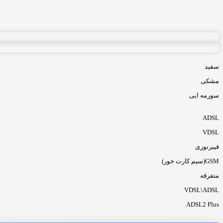
سفید
مشکی
سورمه ایی
ADSL
VDSL
فیبرنوری
GSM(سیم کارت خور)
متفرقه
VDSL\ADSL
ADSL2 Plus