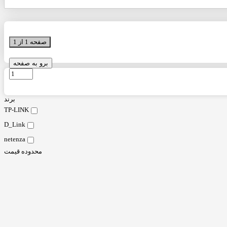
صفحه 1 از 1
برو به صفحه
برند
TP-LINK
D_Link
netenza
محدوده قیمت