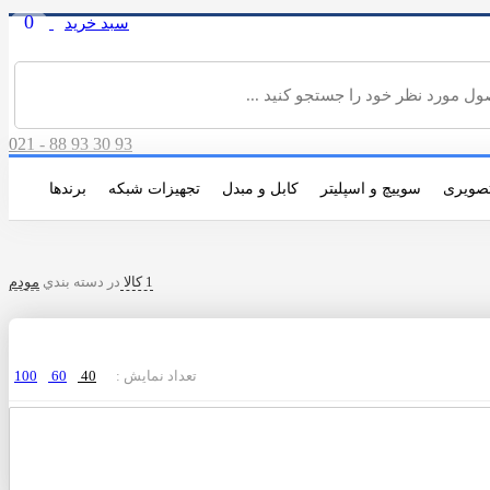
0
سبد خرید
021 - 88 93 30 93
صویری
سوییچ و اسپلیتر
کابل و مبدل
تجهیزات شبکه
برندها
1 کالا
در دسته بندي
مودم
تعداد نمایش :
40
60
100