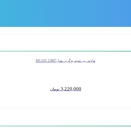
ماوس بی سیم یوگرین مدلMU101 15807
3,220,000
تومان