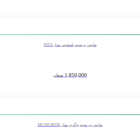
ماوس بی‌سیم باسئوس مدل F01A
1,850,000
تومان
ماوس بی سیم یوگرین مدل MU105 90550