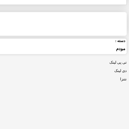
دسته :
مودم
تی پی لینک
دی لینک
نتنزا