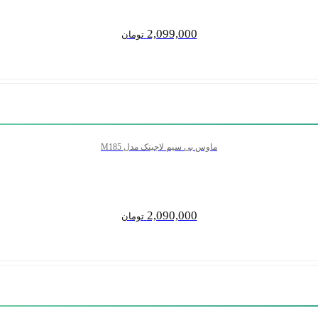
2,099,000
تومان
ماوس بی سیم لاجیتک مدل M185
2,090,000
تومان