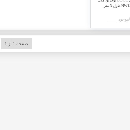
کابل فیبر نوری LC\LC یوگرین مدل
ل 3 متر
اموجود _____
صفحه 1 از 1