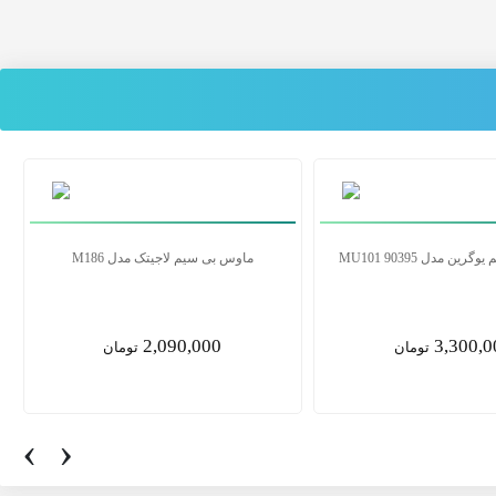
ن مدل MU001 90372
ماوس بی سیم یوگرین مدل MU101 90395
3,300,000
2,355,0
تومان
تومان
‹
›