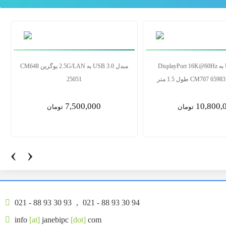
سوس
کابل USB-C به DisplayPort 16K@60Hz
یوگرین مدل CM707 65983 طول 1.5 متر
10,800,000
2,700,0
تومان
تومان
‹
›
021 - 88 93 30 93
,
021 - 88 93 30 94
info
[at]
janebipc
[dot]
com