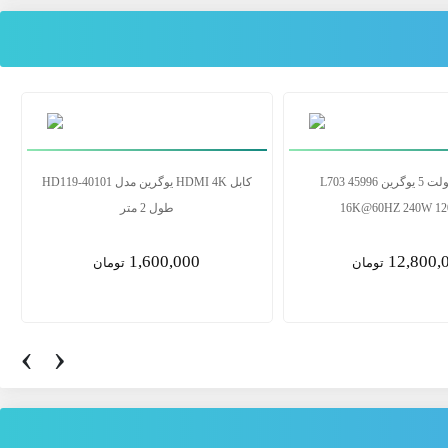
کابل پرینتر یوگرین مدل US104 10328 طول
کابل تاندربولت 5 یوگرین L703 45996
3 متر
16K@60HZ 240W 120Gbps
12,800,000
1,400,0
تومان
تومان
‹
›