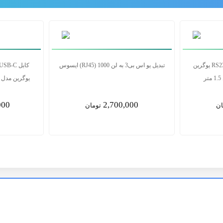
کابل USB-C به HDMI 8K@60Hz یوگرین
کابل تبدیل USB به سریال RS232 یوگرین
تبدیل یو اس بی3 به لن RJ45) 1000) ای
مدل CR104 20211 طول 1.5 متر
00
3,850,000
ان
تومان