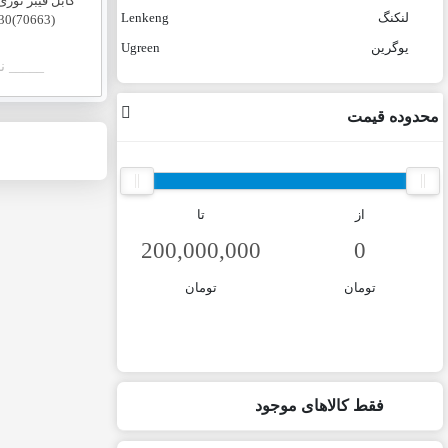
لنکنگ
Lenkeng
NW130(70663) طو
یوگرین
Ugreen
_____ ن
محدوده قیمت
از
تا
تومان
تومان
فقط کالاهای موجود