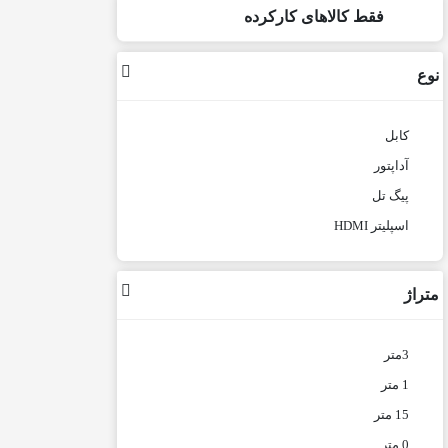
فقط کالاهای کارکرده
نوع
کابل
آداپتور
پیگ تل
اسپلیتر HDMI
متراژ
3متر
1 متر
15 متر
0 متر