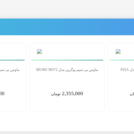
ماوس بی‌سیم باسئوس مدل F01A
ماوس بی سیم یوگری
00
1,850,000
ان
تومان