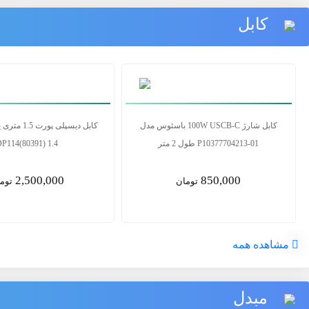
کابل
کابل 2.1 HDMI یوگرین مدل HD135 80602
کابل 
طول 3 متر
P10377704213-01 طول 2 متر
850,000
6,500,000
تومان
توما
مشاهده همه
مبدل