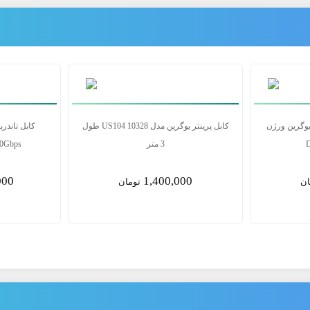
شارژ 100W USCB-C باسئوس مدل
کابل دیسپلی پورت 1.5 متری یوگرین ورژن
1.4 DP114(80391)
00
2,500,000
ن
تومان