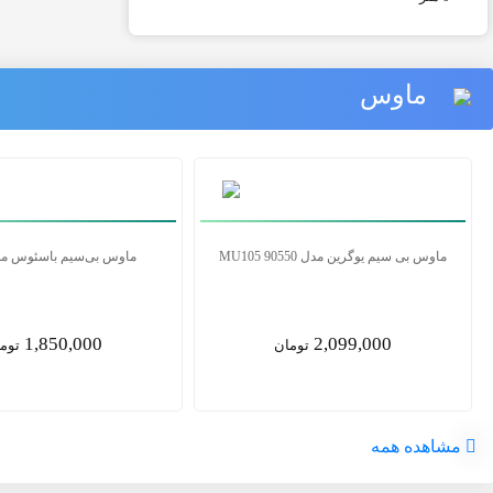
ماوس
ماوس بی سیم لاجیتک مدل M185
ماوس بی سیم یوگرین مدل MU105 90550
2,099,000
2,090,000
تومان
توم
مشاهده همه