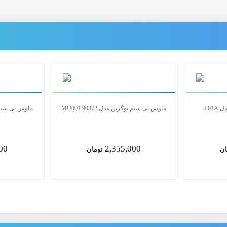
ماوس بی‌سیم باسئوس مدل F01A
ماوس بی سیم یوگری
00
1,850,000
ان
تومان