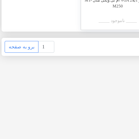
اسپلیتر 1به2 VGA ام تی ویکی مدل MT-
M250
_____ ناموجود _____
برو به صفحه