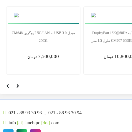
سوس
کابل USB-C به DisplayPort 16K@60Hz
یوگرین مدل CM707 65983 طول 1.5 متر
10,800,000
2,700,0
تومان
تومان
‹
›
021 - 88 93 30 93
,
021 - 88 93 30 94
info
[at]
janebipc
[dot]
com