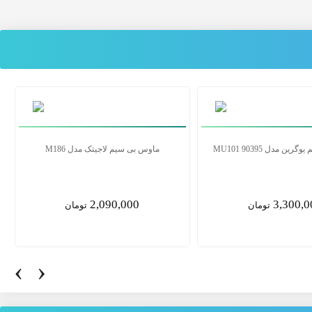
ن مدل MU001 90372
ماوس بی سیم یوگرین مدل MU101 90395
3,300,000
2,355,0
تومان
تومان
‹
›