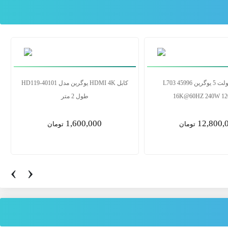
کابل پرینتر یوگرین مدل US104 10328 طول
کابل تاندربولت 5 یوگرین L703 45996
3 متر
16K@60HZ 240W 120Gbps
12,800,000
1,400,0
تومان
تومان
‹
›