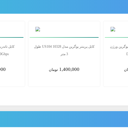
شارژ 100W USCB-C باسئوس مدل
کابل دیسپلی پورت 1.5 متری یوگرین ورژن
1.4 DP114(80391)
00
2,500,000
ن
تومان