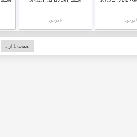
اسپلیتر 1به2 بافو مدل BF-H231
اموجود _____
_____ ناموجود _____
صفحه 1 از 1