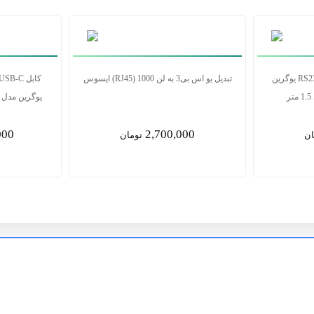
کابل USB-C به HDMI 8K@60Hz یوگرین
کابل تبدیل USB به سریال RS232 یوگرین
تبدیل یو اس بی3 به لن RJ45) 1000) ای
مدل CR104 20211 طول 1.5 متر
00
3,850,000
ان
تومان