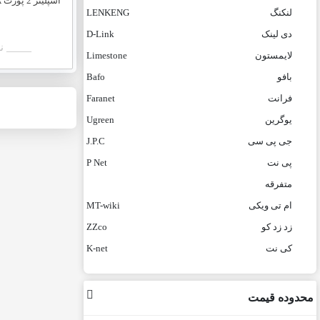
اسپلیتر 2 پورت VGA یوگرین کد 20918
لنکنگ
LENKENG
دی لینک
D-Link
_____ ن
لایمستون
Limestone
بافو
Bafo
فرانت
Faranet
یوگرین
Ugreen
جی پی سی
J.P.C
پی نت
P Net
متفرقه
ام تی ویکی
MT-wiki
زد زد کو
ZZco
کی نت
K-net
محدوده قیمت