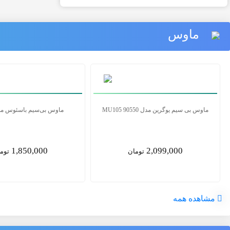
ماوس
ماوس بی سیم لاجیتک مدل M185
ماوس بی سیم یوگرین مدل MU105 90550
2,099,000
2,090,000
تومان
توم
مشاهده همه