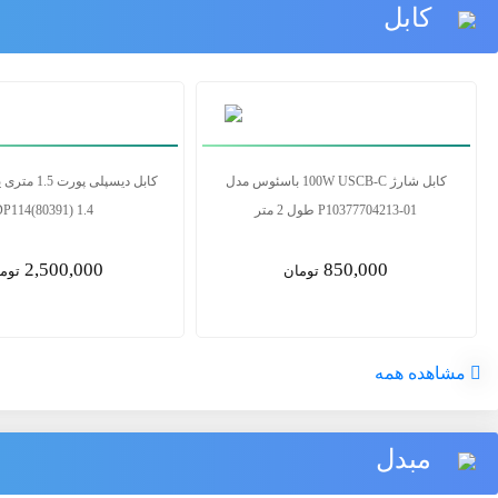
کابل
کابل 2.1 HDMI یوگرین مدل HD135 80602
کابل 
طول 3 متر
P10377704213-01 طول 2 متر
850,000
6,500,000
تومان
توما
مشاهده همه
مبدل