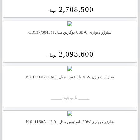
2,708,500
تومان
شارژر دیواری USB-C یوگرین مدل CD137(60451)
2,093,600
تومان
شارژر دیواری 20W باسئوس مدل P10111602113-00
_____ ناموجود _____
شارژر دیواری 30W باسئوس مدل P1011160A113-01