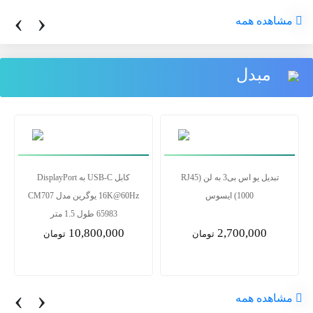
‹
›
مشاهده همه
مبدل
تبدیل یو اس بی3 به لن RJ45)
کابل USB-C به DisplayPort
1000) ایسوس
16K@60Hz یوگرین مدل CM707
65983 طول 1.5 متر
10,800,000
2,700,000
تومان
تومان
‹
›
مشاهده همه