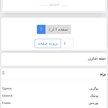
_____ ناموجود _____
صفحه 1 از 2
برو به صفحه
شارژر
دسته :
برند
یوگرین
Ugreen
یونیتک
Unitech
یوزمس
Usams