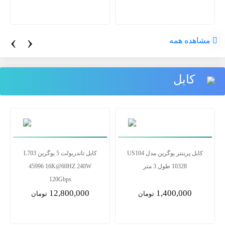
‹
›
مشاهده همه
کابل
کابل پرینتر یوگرین مدل US104
کابل تاندربولت 5 یوگرین L703
10328 طول 3 متر
45996 16K@60HZ 240W
120Gbps
12,800,000
1,400,000
تومان
تومان