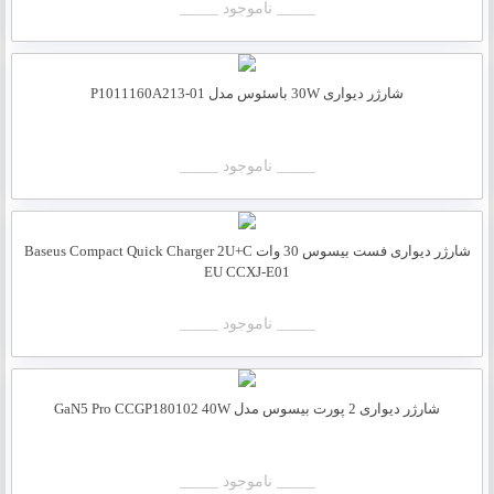
_____ ناموجود _____
شارژر دیواری 30W باسئوس مدل P1011160A213-01
_____ ناموجود _____
شارژر دیواری فست بیسوس 30 وات Baseus Compact Quick Charger 2U+C
EU CCXJ-E01
_____ ناموجود _____
شارژر دیواری 2 پورت بیسوس مدل GaN5 Pro CCGP180102 40W
_____ ناموجود _____