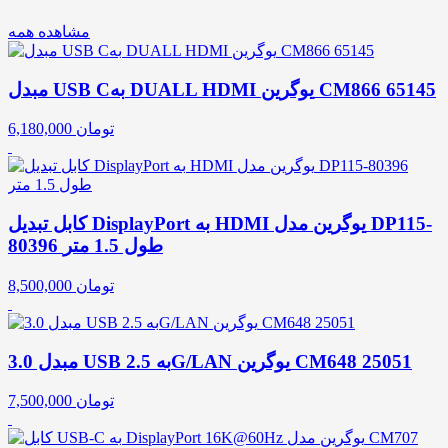
مشاهده همه
مبدل USB Cبه DUALL HDMI یوگرین CM866 65145
تومان
6,180,000
کابل تبدیل DisplayPort به HDMI یوگرین مدل DP115-
80396 طول 1.5 متر
تومان
8,500,000
مبدل 3.0 USB به 2.5G/LAN یوگرین CM648 25051
تومان
7,500,000