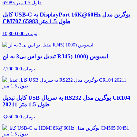
کابل USB-C به DisplayPort 16K@60Hz یوگرین مدل
CM707 65983 طول 1.5 متر
تومان
10,800,000
تبدیل یو اس بی3 به لن RJ45) 1000) ایسوس
تومان
2,700,000
کابل تبدیل USB به سریال RS232 یوگرین مدل CR104
20211 طول 1.5 متر
تومان
3,850,000