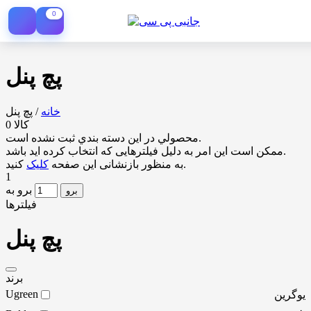
0
پچ پنل
خانه
/
پچ پنل
0 کالا
محصولي در اين دسته بندي ثبت نشده است.
ممکن است این امر به دلیل فیلترهایی که انتخاب کرده اید باشد.
کنید.
به منظور بازنشانی این صفحه
کلیک
1
برو به
برو
فیلترها
پچ پنل
برند
Ugreen
یوگرین