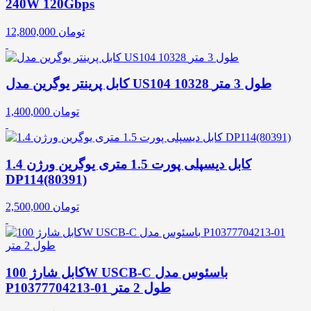
240W 120Gbps
تومان
12,800,000
کابل پرینتر یوگرین مدل US104 10328 طول 3 متر
تومان
1,400,000
کابل دیسپلی پورت 1.5 متری یوگرین ورژن 1.4
DP114(80391)
تومان
2,500,000
کابل شارژ 100W USCB-C باسئوس مدل
P10377704213-01 طول 2 متر