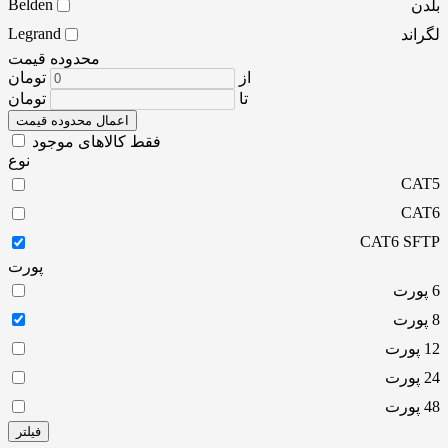
Belden
بلدن
Legrand
لگراند
محدوده قیمت
از
تومان
تا
تومان
اعمال محدوده قیمت
فقط کالاهای موجود
نوع
CAT5
CAT6
CAT6 SFTP
پورت
6 پورت
8 پورت
12 پورت
24 پورت
48 پورت
فیلتر