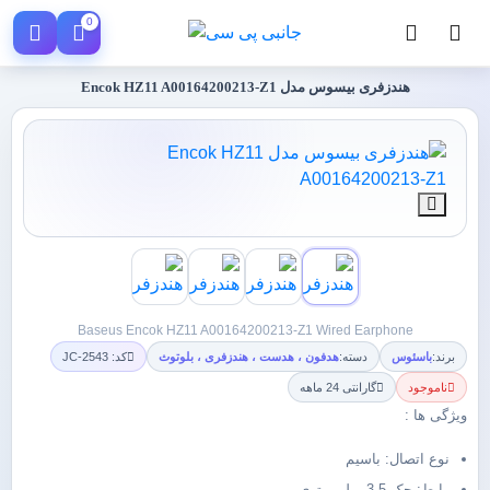
0
هندزفری بیسوس مدل Encok HZ11 A00164200213-Z1
Baseus Encok HZ11 A00164200213-Z1 Wired Earphone
برند:
باسئوس
دسته:
هدفون ، هدست ، هندزفری ، بلوتوث
کد: JC-2543
ناموجود
گارانتی 24 ماهه
ویژگی ها :
نوع اتصال: باسیم
رابط: جک 3.5 میلی متری