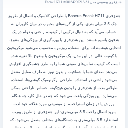
هندزفری بیسوس مدل Encok HZ11 A00164200213-Z1
هندزفری Baseus Encok HZ11 با طراحی کلاسیک و اتصال از طریق
جک 3.5 میلی‌متری، یکی از گزینه‌های محبوب در میان کاربران به
حساب می‌آید که به دنبال ترکیبی از کیفیت، راحتی و دوام در یک
هدفون باسیم هستند. این هندزفری با بهره‌گیری از ویژگی‌های متنوع،
انتخابی هوشمندانه برای استفاده روزمره محسوب می‌شود.میکروفون
با کیفیت عالی: در این مدل، یک میکروفون با وضوح بالا تعبیه شده
است که کیفیت تماس‌های صوتی شما را به طرز چشمگیری افزایش
می‌دهد. صدای شما با شفافیت و بدون نویز به طرف مقابل منتقل
می‌شود.راحتی در استفاده: طراحی ارگونومیک گوشی‌ها، استفاده
طولانی‌مدت از هندزفری را بدون هیچ‌گونه احساس ناراحتی ممکن
می‌سازد. این ویژگی باعث می‌شود که چه در حال کار، چه هنگام
ورزش یا در زمان استراحت، از موسیقی مورد علاقه خود لذت
ببرید.اتصال راحت 3.5 میلی‌متری: این هندزفری از طریق پورت
استاندارد 3.5 میلی‌متری به دستگاه‌های مختلف متصل می‌شود، که
امکان استفاده از آن را با طیف گسترده‌ای از محصولات دیجیتالی