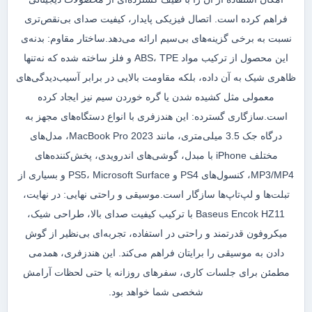
فراهم کرده است. اتصال فیزیکی پایدار، کیفیت صدای بی‌نقص‌تری
نسبت به برخی گزینه‌های بی‌سیم ارائه می‌دهد.ساختار مقاوم: بدنه‌ی
این محصول از ترکیب مواد ABS، TPE و فلز ساخته شده که نه‌تنها
ظاهری شیک به آن داده، بلکه مقاومت بالایی در برابر آسیب‌دیدگی‌های
معمولی مثل کشیده شدن یا گره خوردن سیم نیز ایجاد کرده
است.سازگاری گسترده: این هندزفری با انواع دستگاه‌های مجهز به
درگاه جک 3.5 میلی‌متری، مانند MacBook Pro 2023، مدل‌های
مختلف iPhone با مبدل، گوشی‌های اندرویدی، پخش‌کننده‌های
MP3/MP4، کنسول‌های PS4 و PS5، Microsoft Surface و بسیاری از
تبلت‌ها و لپ‌تاپ‌ها سازگار است.موسیقی و راحتی نهایی: در نهایت،
Baseus Encok HZ11 با ترکیب کیفیت صدای بالا، طراحی شیک،
میکروفون قدرتمند و راحتی در استفاده، تجربه‌ای بی‌نظیر از گوش
دادن به موسیقی را برایتان فراهم می‌کند. این هندزفری، همدمی
مطمئن برای جلسات کاری، سفرهای روزانه یا حتی لحظات آرامش
شخصی شما خواهد بود.