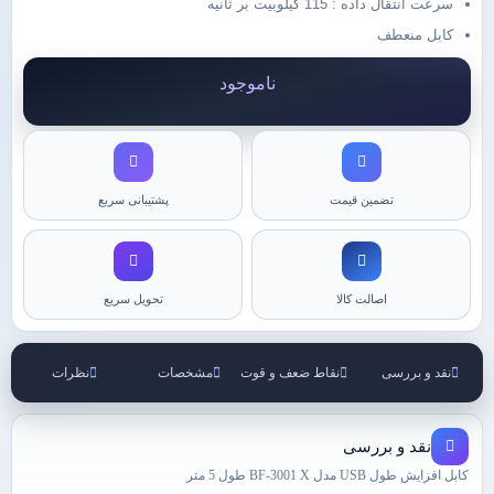
سرعت انتقال داده : 115 کیلوبیت بر ثانیه
کابل منعطف
ناموجود
تضمین قیمت
پشتیبانی سریع
اصالت کالا
تحویل سریع
نقد و بررسی
نقاط ضعف و قوت
مشخصات
نظرات
نقد و بررسی
کابل افزایش طول USB مدل BF-3001 X طول 5 متر