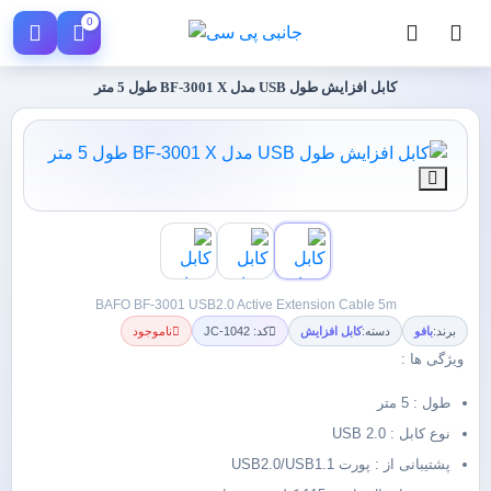
0
کابل افزایش طول USB مدل BF-3001 X طول 5 متر
BAFO BF-3001 USB2.0 Active Extension Cable 5m
برند:
بافو
دسته:
کابل افزایش
کد: JC-1042
ناموجود
ویژگی ها :
طول : 5 متر
نوع کابل : USB 2.0
پشتیبانی از : پورت USB2.0/USB1.1