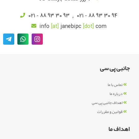
021 - 88 93 30 93
,
021 - 88 93 30 94
info
[at]
janebipc
[dot]
com
جانبی پی سی
تماس با ما
درباره ما
اهداف جانبی پی سی
قوانین و مقررات
اهداف ما