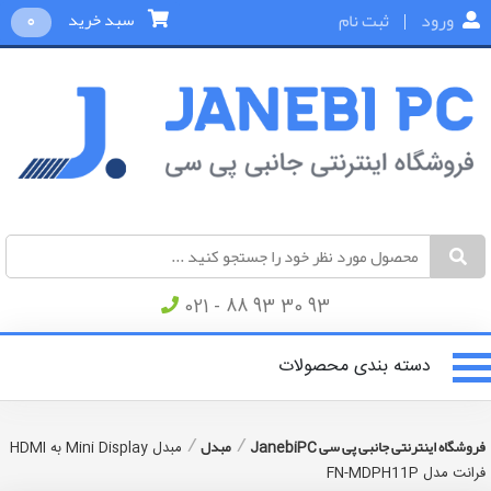
ورود
|
ثبت نام
سبد خرید
0
021 - 88 93 30 93
دسته بندی محصولات
/
/
فروشگاه اینترنتی جانبی پی سی JanebiPC
مبدل
مبدل Mini Display به HDMI
فرانت مدل FN-MDPH11P