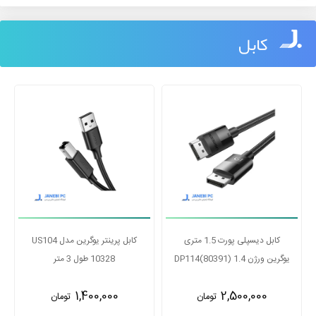
کابل
کابل دیسپلی پورت 1.5 متری
کابل پرینتر یوگرین مدل US104
یوگرین ورژن 1.4 DP114(80391)
10328 طول 3 متر
1,400,000
2,500,000
تومان
تومان