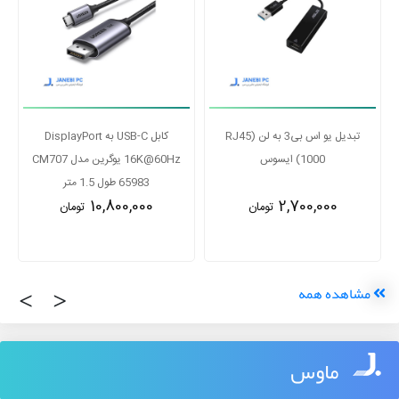
تبدیل یو اس بی3 به لن RJ45)
کابل USB-C به DisplayPort
1000) ایسوس
16K@60Hz یوگرین مدل CM707
65983 طول 1.5 متر
10,800,000
2,700,000
تومان
تومان
‹
›
مشاهده همه
ماوس