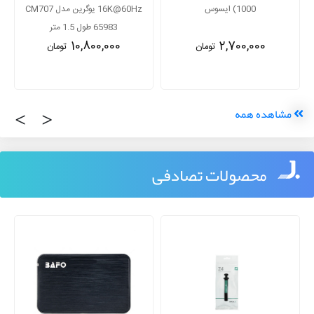
1000) ایسوس
16K@60Hz یوگرین مدل CM707
65983 طول 1.5 متر
10,800,000
2,700,000
تومان
تومان
‹
›
مشاهده همه
محصولات تصادفی