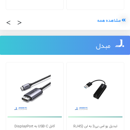
‹
›
مشاهده همه
مبدل
تبدیل یو اس بی3 به لن RJ45)
کابل USB-C به DisplayPort