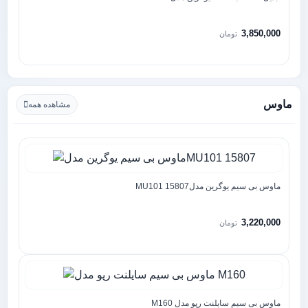
3,850,000
تومان
ماوس
مشاهده همه
ماوس بی سیم یوگرین مدلMU101 15807
3,220,000
تومان
ماوس بی سیم سایلنت رپو مدل M160