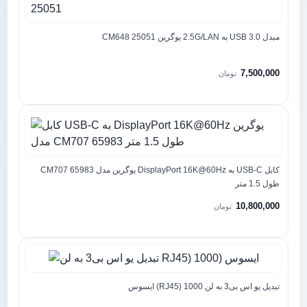
مبدل 3.0 USB به 2.5G/LAN یوگرین CM648 25051
7,500,000
تومان
کابل USB-C به DisplayPort 16K@60Hz یوگرین مدل CM707 65983
طول 1.5 متر
10,800,000
تومان
تبدیل یو اس بی3 به لن RJ45) 1000) ایسوس