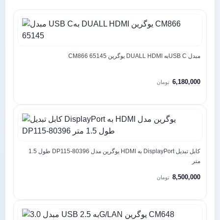
مبدل USB Cبه DUALL HDMI یوگرین CM866 65145
6,180,000
تومان
کابل تبدیل DisplayPort به HDMI یوگرین مدل DP115-80396 طول 1.5
متر
8,500,000
تومان