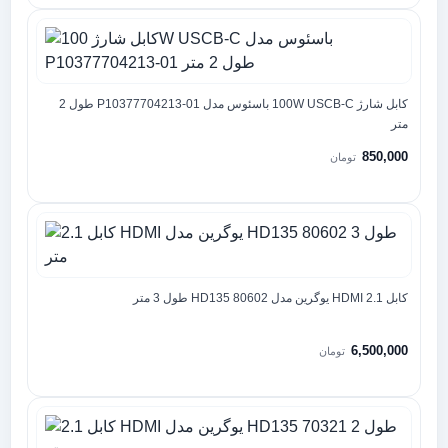
کابل شارژ 100W USCB-C باسئوس مدل P10377704213-01 طول 2
متر
850,000
تومان
کابل 2.1 HDMI یوگرین مدل HD135 80602 طول 3 متر
6,500,000
تومان