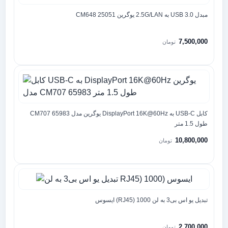
مبدل 3.0 USB به 2.5G/LAN یوگرین CM648 25051
7,500,000
تومان
کابل USB-C به DisplayPort 16K@60Hz یوگرین مدل CM707 65983
طول 1.5 متر
10,800,000
تومان
تبدیل یو اس بی3 به لن RJ45) 1000) ایسوس
2,700,000
تومان