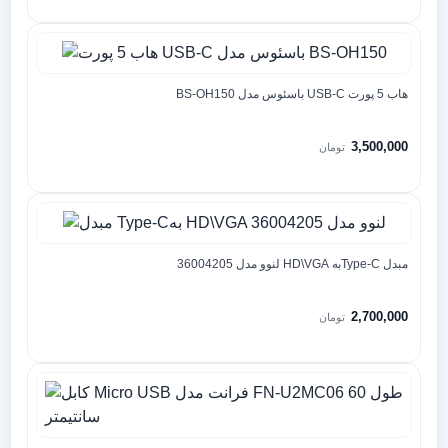
هاب 5 پورت USB-C باسئوس مدل BS-OH150
3,500,000
تومان
مبدل Type-Cبه HD\VGA لنوو مدل 36004205
2,700,000
تومان