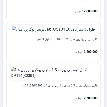
12,800,000
تومان
کابل پرینتر یوگرین مدل US104 10328 طول 3 متر
1,400,000
تومان
کابل دیسپلی پورت 1.5 متری یوگرین ورژن 1.4 DP114(80391)
2,500,000
تومان