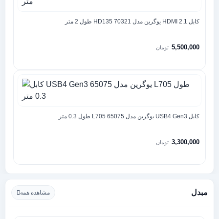
کابل 2.1 HDMI یوگرین مدل HD135 70321 طول 2 متر
5,500,000
تومان
کابل USB4 Gen3 یوگرین مدل 65075 L705 طول 0.3 متر
3,300,000
تومان
مبدل
مشاهده همه