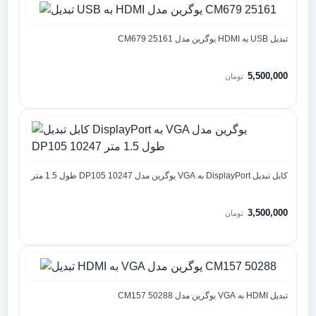
تبدیل USB به HDMI یوگرین مدل CM679 25161
5,500,000
تومان
کابل تبدیل DisplayPort به VGA یوگرین مدل DP105 10247 طول 1.5 متر
3,500,000
تومان
تبدیل HDMI به VGA یوگرین مدل CM157 50288