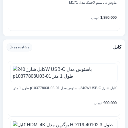
ماوس بی سیم لاجیتک مدل M171
1,980,000
تومان
کابل
مشاهده همه
کابل شارژ 240W USB-C باسئوس مدل p10377803U03-01 طول 1 متر
900,000
تومان