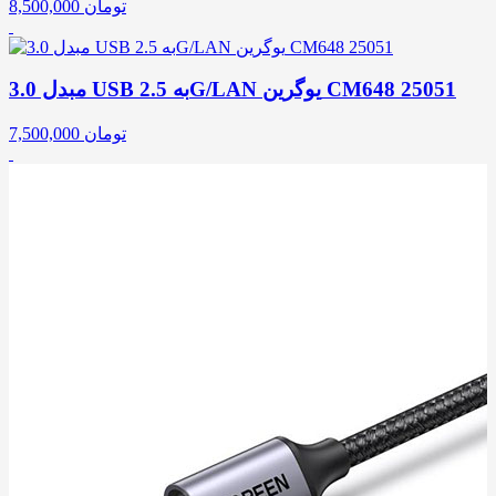
تومان
8,500,000
مبدل 3.0 USB به 2.5G/LAN یوگرین CM648 25051
تومان
7,500,000