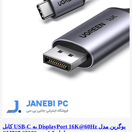
کابل USB-C به DisplayPort 16K@60Hz یوگرین مدل