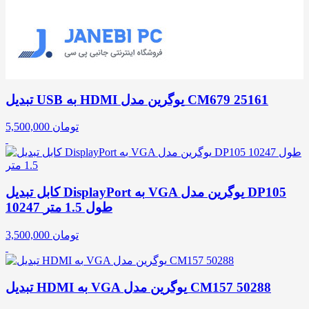
تبدیل USB به HDMI یوگرین مدل CM679 25161
تومان
5,500,000
کابل تبدیل DisplayPort به VGA یوگرین مدل DP105
10247 طول 1.5 متر
تومان
3,500,000
تبدیل HDMI به VGA یوگرین مدل CM157 50288