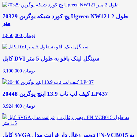
پچ کورد شبکه یوگرین 70329 Ugreen NW121 طول 2
متر
تومان
1,850,000
کابل DVI سینگل لینک بافو به طول 5 متر
تومان
3,100,000
کیف لپ تاپ 13.9 اینچ یوگرین 20448 LP437
تومان
3,924,400
کابل SVGA دوسر زغال دار فرانت مدل FN-VCB015 به