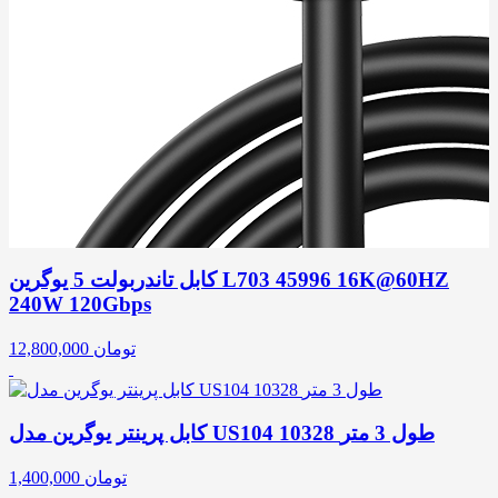
کابل تاندربولت 5 یوگرین L703 45996 16K@60HZ
240W 120Gbps
تومان
12,800,000
کابل پرینتر یوگرین مدل US104 10328 طول 3 متر
تومان
1,400,000