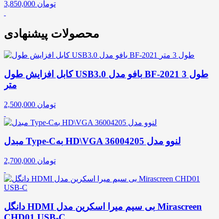
تومان
3,850,000
محصولات پیشنهادی
کابل افزایش طول USB3.0 بافو مدل BF-2021 طول 3
متر
تومان
2,500,000
مبدل Type-Cبه HD\VGA لنوو مدل 36004205
تومان
2,700,000
دانگل HDMI بی سیم میرا اسکرین مدل Mirascreen
CHD01 USB-C