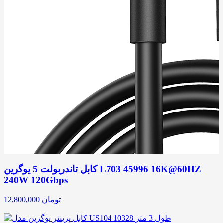
کابل تاندربولت 5 یوگرین L703 45996 16K@60HZ
240W 120Gbps
تومان
12,800,000