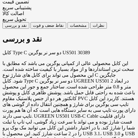
تضمین قیمت
پشتیبانی سریع
اصالت کالا
تحویل سریع
نظرات
مشخصات
نقاط ضعف و قوت
نقد و بررسی
نقد و بررسی
کابل Type C دو سر نر یوگرین US501 30389
این کابل محصولی عالی از کمپانی یوگرین می باشد که مطابق با
سخت ترین استانداردها و از مواد بسیار با کیفیت ساخته شده است.
این محصول می تواند برای کابل های شارژ نوع C جایگزین
شود. کابل Type C دو سر نر یوگرین UGREEN US501 در ابعاد 2
متر و 0.8 متر طراحی شده است. ساختار جمع و جور این محصول
باعث شده به راحتی قابل حمل باشد. پوشش ظاهری کابل و پوشش
کانکتور هر دو از جنس پلاستیک مقاوم PVC هستند. کاربرد این کابل
تایپ سی یوگرین برای شارژ و همچنین انتقال داده از گوشی های
دارای پورت تایپ سی به سایر دستگاه هایی است که آن ها هم پورت
تایپ سی دارند. UGREEN US501 USB-C Cable دارای قابلیت
فست شارژ بوده و می تواند با سرعت زیاد گوشی، لپ تاپ یا تبلت
شما را شارژ کند. با در اختیار داشتن این کابل می توانید مک بوک پرو
را در 2 ساعت شارژ کنید. این محصول با USB 3.1، USB 3.0 و USB