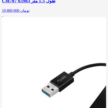
CM707 65983 طول 1.5 متر
تومان
10,800,000