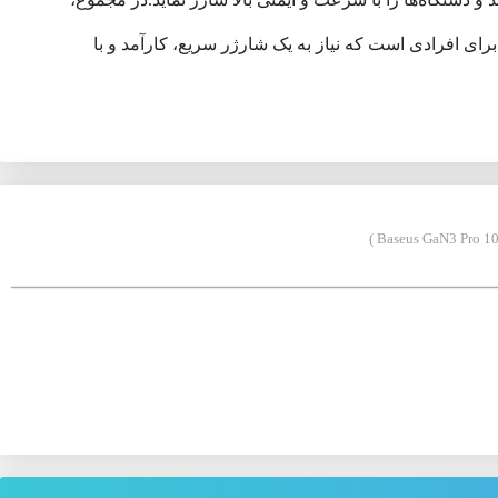
 همزمان چند دستگاه، تکنولوژی GaN و توان 100 وات، یک انتخاب عالی برای افرادی است که نیاز به یک شارژر سریع، کارآمد و با