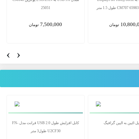
یوگرین مدل CM707 65983 طول 1.5 متر
10,800,000
2,700,0
تومان
تومان
‹
›
صدا 15 متری بافو
کابل تبدیل 6پین به 8پین گرافیگ