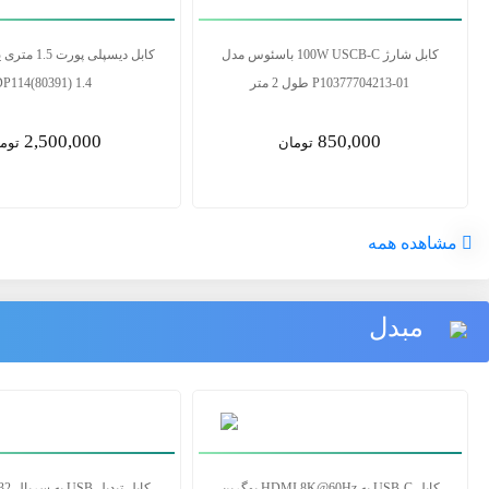
کابل 2.1 HDMI یوگرین مدل HD135 80602
کابل 
طول 3 متر
P10377704213-01 طول 2 متر
850,000
6,500,000
تومان
توما
مشاهده همه
مبدل
تبدیل USB به HDMI یوگرین مدل CM679