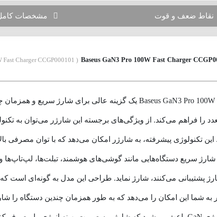
قاط ضعف و قوت
مشخصات کامل
( Baseus GaN3 Pro 100W Fast Charger CCGP000101 )
شارژر رومیزی باسئوس مدل Baseus GaN3 Pro 100W Fast Charger CCGP000101 
 تکنولوژی پیشرفته، به شارژر امکان می‌دهد که با توان مصرفی بالا و
به 100 وات می‌رسد که برای شارژ سریع دستگاه‌هایی مانند گوشی‌های هوشمند، تبلت‌ها،
رژ پشتیبانی می‌کنند، شارژ نماید. طراحی این مدل به گونه‌ای است 
 شما این امکان را می‌دهد که به طور همزمان چندین دستگاه را شارژ کن
دفاتر کار، خانه یا حتی سفر تبدیل می‌کند. علاوه بر این، تکنولوژی GaN باعث می‌شود که شارژر 