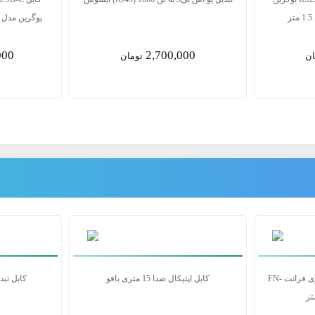
مدل CR104 20211 طول 1.5 متر
00
3,850,000
ان
تومان
هاب 7 پورت USB 3.0 بلواندلس مدل BS-
کابل HDMI 2.0 بستر فیبر نوری فرانت FN-
کابل اپتیکال 
HFC500 طول 50 متر