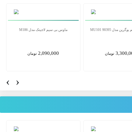
ن مدل MU001 90372
ماوس بی سیم یوگرین مدل MU101 90395
3,300,000
2,355,0
تومان
تومان
‹
›