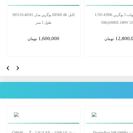
کابل پرینتر یوگرین مدل US104 10328 طول
کابل تاندربولت 5 یوگرین L703 45996
3 متر
16K@60HZ 240W 120Gbps
12,800,000
1,400,0
تومان
تومان
‹
›
سوس
کابل USB-C به DisplayPort 16K@60Hz