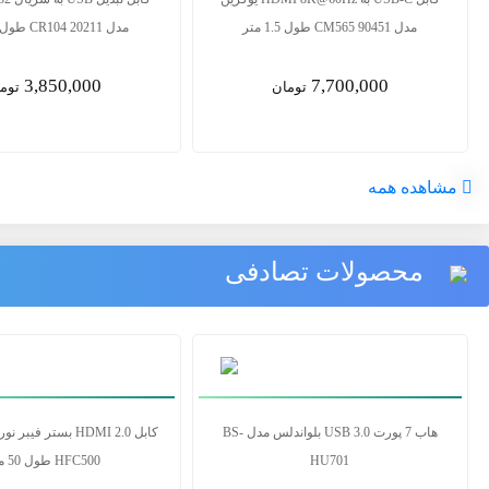
25161
مدل CM565 90451 طول 1.5 متر
7,700,000
5,500,000
تومان
توم
مشاهده همه
محصولات تصادفی
پچ کورد شبکه فلت یوگرین 30738 Ugreen
NW106 طول 0.5 متر
HU701