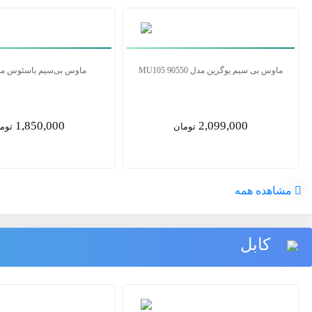
ماوس بی سیم لاجیتک مدل M185
ماوس بی سیم یوگرین مدل MU105 90550
2,099,000
2,090,000
تومان
توم
مشاهده همه
کابل