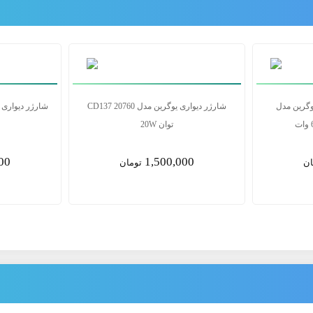
ر دیواری یوگرین مدل CD361 75157
شارژر دیواری همراه کابل یوگرین مدل
CD244 75420 توان 65 وات
00
7,400,000
ان
تومان