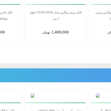
شارژ 100W USCB-C باسئوس مدل
کابل دیسپلی پورت 1.5 متری یوگرین ورژن
1.4 DP114(80391)
00
2,500,000
ن
تومان
کابل USB-C به HDMI 8K@60Hz یوگرین
کابل تبدیل USB به سریال RS232 یوگرین
تبدیل یو اس بی3 به لن RJ45) 1000) ای