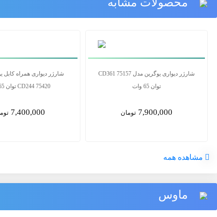
محصولات مشابه
شارژر USB آیفون 5 وات
شارژ
توان 65 وات
7,900,000
387,200
تومان
توم
مشاهده همه
ماوس