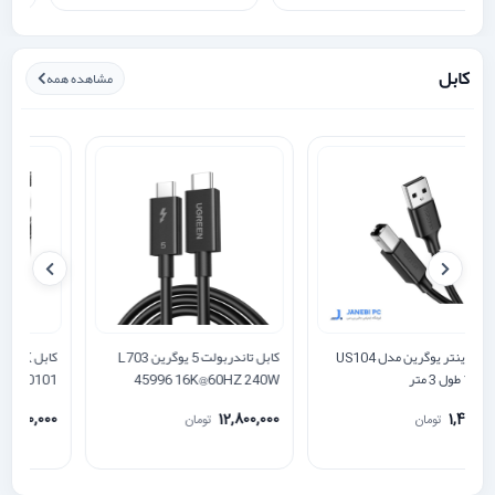
کابل
مشاهده همه
کابل پرینتر یوگرین مدل US104
کابل تاندربولت 5 یوگرین L703
10328 طول 3 متر
45996 16K@60HZ 240W
01
120Gbps
0
12,800,000
1,400,000
تومان
تومان