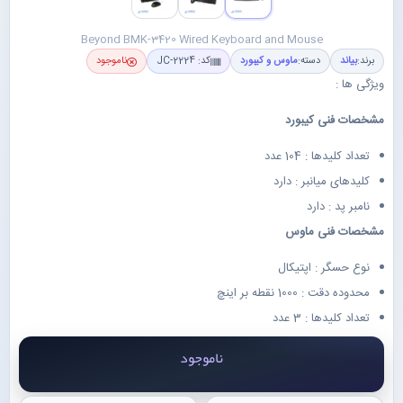
Beyond BMK-3420 Wired Keyboard and Mouse
برند:
بیاند
دسته:
ماوس و کیبورد
کد: JC-2224
ناموجود
ویژگی ها :
مشخصات فنی کیبورد
تعداد کلیدها : 104 عدد
کلیدهای میانبر : دارد
نامبر پد : دارد
مشخصات فنی ماوس
نوع حسگر : اپتیکال
محدوده دقت : 1000 نقطه بر اینچ
تعداد کلیدها : 3 عدد
ناموجود