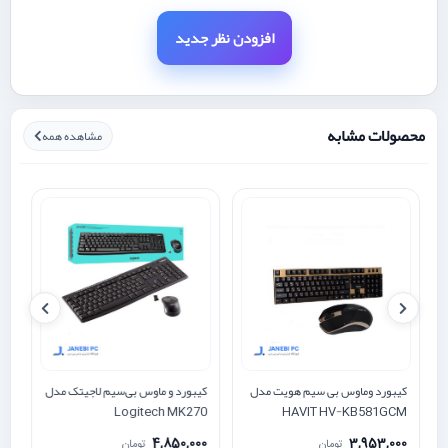
افزودن نظر جدید
محصولات مشابه
مشاهده همه
کیبورد وماوس بی سیم هویت مدل
کیبورد و ماوس بی‌سیم لاجیتک مدل
ک
HAVIT HV-KB581GCM
Logitech MK270
مد
0
4,850,000
3,953,000
تومان
تومان