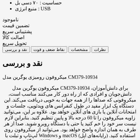
حساسیت : ۷۰ دسی بل
منبع انرژی : USB
ناموجود
تضمین قیمت
پشتیبانی سریع
اصالت کالا
تحویل سریع
نظرات
مشخصات
نقاط ضعف و قوت
نقد و بررسی
نقد و بررسی
میکروفون رومیزی یوگرین مدل CM379-10934
میکروفون یوگرین مدل CM379-10934 برای دانش‌آموزان،
دانش‌جویان و افرادی که از راه دور کار می‌کنند مناسب است،
میکروفونی که صداها را از همه جهات به خوبی دریافت می‌کند. این
دستگاه یک ابزار مفید در طول کنفرانس های ویدئویی، جلسات و
امتحانات آنلاین یا بازی های آنلاین خواهد بود. علاوه بر این، می‌توانید
زاویه میکروفون را تا 60 درجه بالا و پایین تنظیم کنید. بنابراین لازم
نیست سر خود را خم کنید یا حتی با دستگاه روبرو شوید. صدا از هر
طرف به همان اندازه واضح خواهد بود. می‌توانید از میکروفون روی
لپ‌تاپ و تبلت با Windows و macOS (رایانه‌های اپل) استفاده کنید.