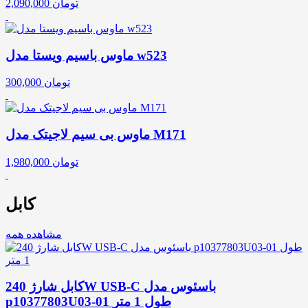
تومان
2,090,000
ماوس باسیم ویستا مدل w523
تومان
300,000
ماوس بی سیم لاجیتک مدل M171
تومان
1,980,000
کابل
مشاهده همه
کابل شارژ 240W USB-C باسئوس مدل
p10377803U03-01 طول 1 متر