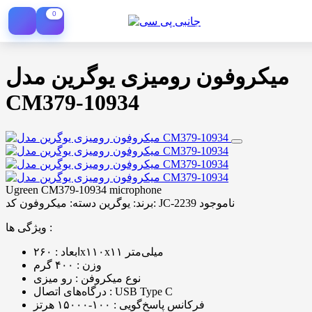
0
میکروفون رومیزی یوگرین مدل
CM379-10934
Ugreen CM379-10934 microphone
ناموجود
کد: JC-2239
برند:
یوگرین
دسته:
میکروفون
ویژگی ها :
ابعاد : ۲۶۰x۱۱۰x۱۱ میلی‌متر
وزن : ۴۰۰ گرم
نوع میکروفن : رو میزی
درگاه‌های اتصال : USB Type C
فرکانس پاسخ‌گویی : ۱۰۰-۱۵۰۰۰ هرتز