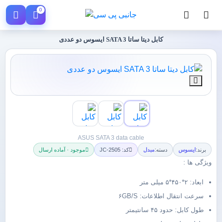
0
کابل دیتا ساتا SATA 3 ایسوس دو عددی
ASUS SATA 3 data cable
برند:
ایسوس
دسته:
مبدل
کد: JC-2505
موجود · آماده ارسال
ویژگی ها :
ابعاد: ۲*۴۵۰*۵ میلی متر
سرعت انتقال اطلاعات: ۶GB/S
طول کابل: حدود ۴۵ سانتیمتر